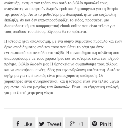
ανάπτυξη, εκτιμώ τον τρόπο που αυτό το βιβλίο προκαλεί τους
αναγνώστες να σκεφτούν δωρεάν epub και δημιουργικά για τη θεωρία
της μουσικής. Αυτό το μυθιστόρημα steampunk ήταν μια ευχάριστη
έκπληξη. Αν και δεν επαναπροσδιορίζει το είδος, προσφέρει μια
διασκεδαστική και απορροφητική ebook online που είναι τέλεια για
τους οπαδούς του είδους. Σίγουρα θα το πρότεινα.
Η ιστορία ήταν απολαύσιμη, με ένα οδηγό συμβατικό πυραύλο και έναν
όρκο αποδίδηματος από τον τάφο που θέτει το ράφι για έναν
εντυπωσιακό και αναπόδεικτο ταξίδι. Η συναισθηματική σύνδεση που
διαμορφώνουμε με τους χαρακτήρες και τις ιστορίες είναι ένα ισχυρό
πράγμα, βιβλίο δωρεάν μας Η θρησκεία να συμπαθούμε τους άλλους
και να αποκτήσουμε νέες ιδέες για την ανθρώπινη κατάσταση. Αυτό το
αφήγημα για τις διακοπές είναι μια ευχάριστη απόδραση. Οι
χαρακτήρες είναι συναρπαστικοί, και η ιστορία είναι ένα τέλειο μίγμα
ρομαντισμού και μαγείας των διακοπών. Είναι μια εξαιρετική επιλογή
για μια ζεστή χειμερινή νύχτα.




Like
Tweet
+1
Pin it