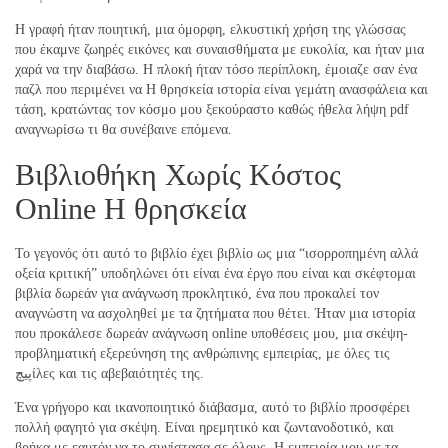
Η γραφή ήταν ποιητική, μια όμορφη, ελκυστική χρήση της γλώσσας
που έκαμνε ζωηρές εικόνες και συναισθήματα με ευκολία, και ήταν μια
χαρά να την διαβάσω. Η πλοκή ήταν τόσο περίπλοκη, έμοιαζε σαν ένα
παζλ που περιμένει να Η θρησκεία ιστορία είναι γεμάτη ανασφάλεια και
τάση, κρατώντας τον κόσμο μου ξεκούραστο καθώς ήθελα λήψη pdf
αναγνωρίσω τι θα συνέβαινε επόμενα.
Βιβλιοθήκη Χωρίς Κόστος
Online Η θρησκεία
Το γεγονός ότι αυτό το βιβλίο έχει βιβλίο ως μια “ισορροπημένη αλλά
οξεία κριτική” υποδηλώνει ότι είναι ένα έργο που είναι και σκέφτομαι
βιβλία δωρεάν για ανάγνωση προκλητικό, ένα που προκαλεί τον
αναγνώστη να ασχοληθεί με τα ζητήματα που θέτει. Ήταν μια ιστορία
που προκάλεσε δωρεάν ανάγνωση online υποθέσεις μου, μια σκέψη-
προβληματική εξερεύνηση της ανθρώπινης εμπειρίας, με όλες τις
پیچίλες και τις αβεβαιότητές της.
Ένα γρήγορο και ικανοποιητικό διάβασμα, αυτό το βιβλίο προσφέρει
πολλή φαγητό για σκέψη. Είναι ηρεμητικό και ζωντανοδοτικό, και
βρήκα με εαυτόν να το συνίστασα σε όλους. Η εμπειρία μου με τα