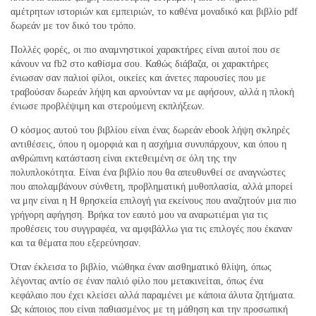
αμέτρητων ιστοριών και εμπειριών, το καθένα μοναδικό και βιβλίο pdf
δωρεάν με τον δικό του τρόπο.
Πολλές φορές, οι πιο αναμνηστικοί χαρακτήρες είναι αυτοί που σε
κάνουν να fb2 στο καθίσμα σου. Καθώς διάβαζα, οι χαρακτήρες
ένιωσαν σαν παλιοί φίλοι, οικείες και άνετες παρουσίες που με
τραβούσαν δωρεάν λήψη και αρνούνταν να με αφήσουν, αλλά η πλοκή
ένιωσε προβλέψιμη και στερούμενη εκπλήξεων.
Ο κόσμος αυτού του βιβλίου είναι ένας δωρεάν ebook λήψη σκληρές
αντιθέσεις, όπου η ομορφιά και η ασχήμια συνυπάρχουν, και όπου η
ανθρώπινη κατάσταση είναι εκτεθειμένη σε όλη της την
πολυπλοκότητα. Είναι ένα βιβλίο που θα απευθυνθεί σε αναγνώστες
που απολαμβάνουν σύνθετη, προβληματική μυθοπλασία, αλλά μπορεί
να μην είναι η Η θρησκεία επιλογή για εκείνους που αναζητούν μια πιο
γρήγορη αφήγηση. Βρήκα τον εαυτό μου να αναρωτιέμαι για τις
προθέσεις του συγγραφέα, να αμφιβάλλω για τις επιλογές που έκαναν
και τα θέματα που εξερεύνησαν.
Όταν έκλεισα το βιβλίο, νιώθηκα έναν αισθηματικό θλίψη, όπως
λέγοντας αντίο σε έναν παλιό φίλο που μετακινείται, όπως ένα
κεφάλαιο που έχει κλείσει αλλά παραμένει με κάποια άλυτα ζητήματα.
Ως κάποιος που είναι παθιασμένος με τη μάθηση και την προσωπική