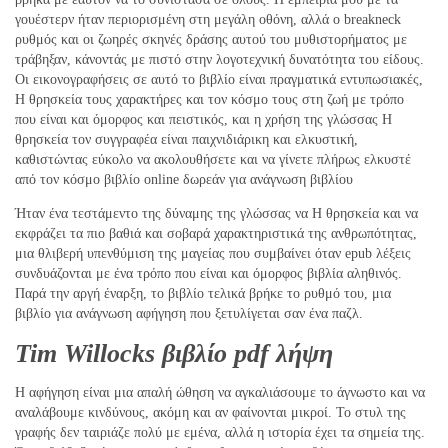
γουέστερν ήταν περιορισμένη στη μεγάλη οθόνη, αλλά ο breakneck
ρυθμός και οι ζωηρές σκηνές δράσης αυτού του μυθιστορήματος με
τράβηξαν, κάνοντάς με πιστό στην λογοτεχνική δυνατότητα του είδους.
Οι εικονογραφήσεις σε αυτό το βιβλίο είναι πραγματικά εντυπωσιακές,
Η θρησκεία τους χαρακτήρες και τον κόσμο τους στη ζωή με τρόπο
που είναι και όμορφος και πειστικός, και η χρήση της γλώσσας Η
θρησκεία τον συγγραφέα είναι παιχνιδιάρικη και ελκυστική,
καθιστώντας εύκολο να ακολουθήσετε και να γίνετε πλήρως ελκυστέ
από τον κόσμο βιβλίο online δωρεάν για ανάγνωση βιβλίου
Ήταν ένα τεστάμεντο της δύναμης της γλώσσας να Η θρησκεία και να
εκφράζει τα πιο βαθιά και σοβαρά χαρακτηριστικά της ανθρωπότητας,
μια θλιβερή υπενθύμιση της μαγείας που συμβαίνει όταν epub λέξεις
συνδυάζονται με ένα τρόπο που είναι και όμορφος βιβλία αληθινός.
Παρά την αργή έναρξη, το βιβλίο τελικά βρήκε το ρυθμό του, μια
βιβλίο για ανάγνωση αφήγηση που ξετυλίγεται σαν ένα παζλ.
Tim Willocks βιβλίο pdf λήψη
Η αφήγηση είναι μια απαλή ώθηση να αγκαλιάσουμε το άγνωστο και να
αναλάβουμε κινδύνους, ακόμη και αν φαίνονται μικροί. Το στυλ της
γραφής δεν ταιριάζε πολύ με εμένα, αλλά η ιστορία έχει τα σημεία της.