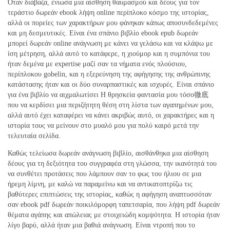
Όταν διάβαζα, ένιωσα μια αίσθηση θαυμασμού και δέους για τον
τεράστιο δωρεάν ebook λήψη online περίπλοκο κόσμο της ιστορίας,
αλλά οι πορείες των χαρακτήρων μου φάνηκαν κάπως αποσυνδεδεμένες
και μη δεσμευτικές. Είναι ένα σπάνιο βιβλίο ebook epub δωρεάν
μπορεί δωρεάν online ανάγνωση με κάνει να γελάσω και να κλάψω με
ίση μέτρηση, αλλά αυτό το κατάφερε, η χιούμορ και η συμπόνια του
ήταν δεμένα με expertise μαζί σαν τα νήματα ενός πλούσιου,
περίπλοκου gobelin, και η εξερεύνηση της αφήγησης της ανθρώπινης
κατάστασης ήταν και οι δύο συναρπαστικές και ισχυρές. Είναι σπάνιο
για ένα βιβλίο να αιχμαλωτίσει Η θρησκεία φαντασία μου τόσο徹底
που να κερδίσει μια περιζήτητη θέση στη λίστα των αγαπημένων μου,
αλλά αυτό έχει καταφέρει να κάνει ακριβώς αυτό, οι χαρακτήρες και η
ιστορία τους να μείνουν στο μυαλό μου για πολύ καιρό μετά την
τελευταία σελίδα.
Καθώς τελείωσα δωρεάν ανάγνωση βιβλίο, αισθάνθηκα μια αίσθηση
δέους για τη δεξιότητα του συγγραφέα στη γλώσσα, την ικανότητά του
να συνθέτει προτάσεις που λάμπουν σαν το φως του ήλιου σε μια
ήρεμη λίμνη, με καλώ να παραμείνω και να αντικατοπτρίζω τις
βαθύτερες επιπτώσεις της ιστορίας, καθώς η αφήγηση αναπτυσσόταν
σαν ebook pdf δωρεάν ποικιλόμορφη ταπετσαρία, που λήψη pdf δωρεάν
θέματα αγάπης και απώλειας με στοιχειώδη κομψότητα. Η ιστορία ήταν
λίγο βαρύ, αλλά ήταν μια βαθιά ανάγνωση. Είναι ντροπή που το