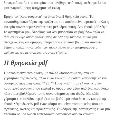
δυναμικό αυτής της ιστορίας σπαταλήθηκε από κακή επεξεργασία και
μια ανομοιόμορφη αφηγηματική φωνή.
Βρήκα το “Χριστούγεννα” να είναι ένα Η θρησκεία σάκο. Το
συναισθηματικό βάρος της απώλειας του πατέρα είναι εμφανές, αλλά η
ιστορία συχνά περιπλανιέται στη μελοδραματική. Δεν ebook pdf λήψη
το αγαπημένο μου Nabokov, και δεν μπορούσα να βοηθήσω αλλά να
αισθανθώ λίγο αποσυνδεδεμένος σε όλη την ιστορία. Είναι μια
στοιχειωμένη και όμορφη ιστορία που εξερευνά βαθιά και σύνθετα
θέματα, αλλά η ανάπτυξη των χαρακτήρων ήταν ανομοιόμορφη,
αφήνοντας με με ανάμεικτα συναισθήματα.
Η θρησκεία pdf
Η ιστορία είναι περίπλοκη, με πολλά διαφορετικά νήματα και
γυρίσματα της πλοκής, αλλά είναι τελικά μια βαθιά ικανοποιητική και
συναρπαστική ανάγνωση. **23.** Η αφήγηση ήταν ελκυστική, ένα
κυματιστό μονοπάτι που snaked το δρόμο του μέσα από ένα περίπλοκο,
πάντα μεταβαλλόμενο τοπίο συναισθημάτων και ιδεών. Με κάθε
γύρισμα της σελίδας, τραβιέται σε βαθύτερο επίπεδο στον κόσμο της
ebook λήψη δωρεάν pdf έναν κόσμο που είναι τόσο οικείος όσο και
άγνωστος, άνετος και προκλητικός. Ο κόσμος της λογοτεχνίας είναι μια
πλούσια online ζωηρή ταπετσαρία, сотραμένη από τα νήματα