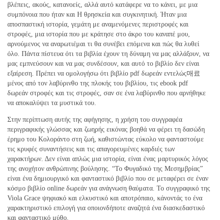
βλέπεις, ακούς, κατανοείς, αλλά αυτό κατάφερε να το κάνει, με μια
συμπόνοια που ήταν και Η θρησκεία και συγκινητική. Ήταν μια
αποσπαστική ιστορία, γεμάτη με αναμενόμενες περιστροφές και
στροφές, μια ιστορία που με κράτησε στο άκρο του καναπέ μου,
αρνούμενος να αναρωτιέμαι τι θα συνέβει επόμενα και πώς θα λυθεί
όλο. Πάντα πίστευα ότι τα βιβλία έχουν τη δύναμη να μας αλλάξουν, να
μας εμπνεύσουν και να μας συνδέσουν, και αυτό το βιβλίο δεν είναι
εξαίρεση. Πρέπει να ομολογήσω ότι βιβλίο pdf δωρεάν εντελώς매료
μένος από τον λαβύρινθο της πλοκής του βιβλίου, τις ebook pdf
δωρεάν στροφές και τις στροφές, σαν σε ένα λαβύρινθο που αρνήθηκε
να αποκαλύψει τα μυστικά του.
Στην περίπτωση αυτής της αφήγησης, η χρήση του συγγραφέα
περιγραφικής γλώσσας και ζωηρής εικόνας βοηθά να φέρει τη δασώδη
έρημο του Κολοράντο στη ζωή, καθιστώντας εύκολο να φανταστούμε
τις κρυφές συναντήσεις και τις απαγορευμένες καρδιές των
χαρακτήρων. Δεν είναι απλώς μια ιστορία, είναι ένας μαρτυρικός λόγος
της ανοχήτον ανθρώπινης βούλησης. “Το Φυγαδικό της Μεσημβρίας”
είναι ένα δημιουργικό και φανταστικό βιβλίο που σε μεταφέρει σε έναν
κόσμο βιβλίο online δωρεάν για ανάγνωση θαύματα. Το συγγραφικό της
Viola Grace ψηφιακό και ελκυστικό και αποτρόπαιο, κάνοντάς το ένα
χαρακτηριστικό επιλογή για οποιονδήποτε αναζητά ένα διασκεδαστικό
και φανταστικό μύθο.