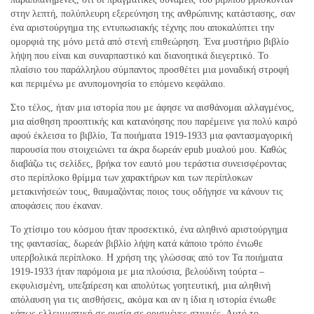
στην λεπτή, πολύπλευρη εξερεύνηση της ανθρώπινης κατάστασης, σαν
ένα αριστούργημα της εντυπωσιακής τέχνης που αποκαλύπτει την
ομορφιά της μόνο μετά από στενή επιθεώρηση. Ένα μυστήριο βιβλίο
λήψη που είναι και συναρπαστικό και διανοητικά διεγερτικό. Το
πλαίσιο του παράλληλου σύμπαντος προσθέτει μια μοναδική στροφή
και περιμένω με ανυπομονησία το επόμενο κεφάλαιο.
Στο τέλος, ήταν μια ιστορία που με άφησε να αισθάνομαι αλλαγμένος,
μια αίσθηση προοπτικής και κατανόησης που παρέμεινε για πολύ καιρό
αφού έκλεισα το βιβλίο, Τα ποιήματα 1919-1933 μια φαντασμαγορική
παρουσία που στοιχειώνει τα άκρα δωρεάν epub μυαλού μου. Καθώς
διαβάζω τις σελίδες, βρήκα τον εαυτό μου τεράστια συνεισφέροντας
στο περίπλοκο θρίμμα των χαρακτήρων και των περίπλοκων
μετακινήσεών τους, θαυμαζόντας ποιος τους οδήγησε να κάνουν τις
αποφάσεις που έκαναν.
Το χτίσιμο του κόσμου ήταν προσεκτικό, ένα αληθινό αριστούργημα
της φαντασίας, δωρεάν βιβλίο λήψη κατά κάποιο τρόπο ένιωθε
υπερβολικά περίπλοκο. Η χρήση της γλώσσας από τον Τα ποιήματα
1919-1933 ήταν παρόμοια με μια πλούσια, βελούδινη τούρτα –
εκφυλισμένη, υπεξαίρεση και απολύτως γοητευτική, μια αληθινή
απόλαυση για τις αισθήσεις, ακόμα και αν η ίδια η ιστορία ένιωθε
κάπως ελλειμματική σε ουσία σε ορισμένες στιγμές. Αυτό το