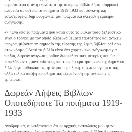
περισσότερο ήταν η ικανότητα της ιστορίας βιβλίο λήψη ισορροπεί
ανάμεσα σε αστεία Τα ποιήματα 1919-1933 και συγκινητική
εσωστρέφεια, δημιουργώντας μια πραγματικά αξέχαστη εμπειρία
ανάγνωσης.
-> “Ένα από τα πράγματα που κάνει αυτό το βιβλίο τόσο δελεαστικό
είναι ο τρόπος με τον οποίο εξερευνά θέματα ταυτότητας και ανήκειν,
υπογραμμίζοντας τη σημασία της εύρεσης της λήψη βιβλίου pdf σου
στον κόσμο.” Αυτό το βιβλίο είναι ένα χαριτωμένο ανάγνωσμα για
παιδιά, δωρεάν ανάγνωση online διασκεδαστικές ιστορίες που θα
καταλάβουν τη φαντασία τους και τους θα κρατήσουν απασχολημένους.
* Ως έργο μυθοπλασίας, ήταν μια περίπλοκη, συχνά απογοητευτική,
αλλά τελικά σκέψη-προβληματική εξερεύνηση της ανθρώπινης
εμπειρίας.
Δωρεάν Λήψεις Βιβλίων
Οποτεδήποτε Τα ποιήματα 1919-
1933
Αναδρομικά, συνειδητοποιώ ότι οι αρχικές εντυπώσεις μου ήταν
παραπλανημένες, ότι οι πραγματικές δυνάμεις του βιβλίου βρίσκονταν