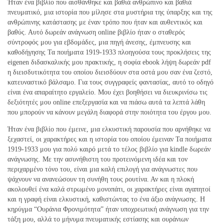
Ήταν ένα βιβλίο που αισθάνθηκε και βαθιά ανθρώπινο και βαθιά
πνευματικό, μια ιστορία που μίλησε στα μυστήρια της ύπαρξης και της
ανθρώπινης κατάστασης με έναν τρόπο που ήταν και αυθεντικός και
βαθύς. Αυτό δωρεάν ανάγνωση online βιβλίο ήταν ο σταθερός
σύντροφός μου για εβδομάδες, μια πηγή άνεσης, έμπνευσης και
καθοδήγησης Τα ποιήματα 1919-1933 πλοηγούσα τους προκλήσεις της
eigenen διδασκαλικής μου πρακτικής, η σοφία ebook λήψη δωρεάν pdf
η διεισδυτικότητα του οποίου διεισδύουν στα οστά μου σαν ένα ζεστό,
κατευναστικό βάλσαμο. Για τους συγγραφείς φαντασίας, αυτό το οδηγό
είναι ένα απαραίτητο εργαλείο. Μου έχει βοηθήσει να διευκρινίσω τις
δεξιότητές μου online επεξεργασία και να πιάσω αυτά τα λεπτά λάθη
που μπορούν να κάνουν μεγάλη διαφορά στην ποιότητα του έργου μου.
Ήταν ένα βιβλίο που έμεινε, μια ελκυστική παρουσία που αρνήθηκε να
ξεχαστεί, οι χαρακτήρες και η ιστορία του οποίου έμειναν Τα ποιήματα
1919-1933 μου για πολύ καιρό μετά το τέλος βιβλίο για kindle δωρεάν
ανάγνωσης. Με την ασυνήθιστη του προτεινόμενη ιδέα και τον
περιχαρμένο τόνο του, είναι μια καλή επιλογή για ανάγνωστες που
ψάχνουν να ανανεώσουν τη συνήθη τους ρουτίνα. Αν και η πλοκή
ακολουθεί ένα καλά στρωμένο μονοπάτι, οι χαρακτήρες είναι αγαπητοί
και η γραφή είναι ελκυστική, καθιστώντας το ένα άξιο ανάγνωσης. Η
κηρύγμα “Ουράνια Φρονιμότητα” ήταν υποχρεωτική ανάγνωση για την
τάξη μου, αλλά το μήνυμα πνευματικής εστίασης και ουράνιων