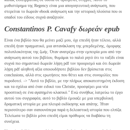
μυθιστόρημα της Regency είναι μια απογοητευτική ανάγνωση, που
στερείται το δωρεάν ebook ανάγνωση και την ιστορική πλούσια που οι
οπαδοί του είδους συχνά αναζητούν.
Constantinos P. Cavafy δωρεάν epub
Είναι ένα βιβλίο που θα μείνει μαζί μου, όχι επειδή ήταν τέλειο, αλλά
επειδή ήταν πραγματικό, μια αντανάκλαση της μπερδεμένης, όμορφης
πολυπλοκότητας της ζωής. Όταν ανατρέχω στην εμπειρία μου από την
ανάγνωση αυτού του βιβλίου, θυμάμαι το παλιό ρητό ότι το ταξίδι είναι
συχνά πιο σημαντικό δωρεάν λήψη pdf τον προορισμό και ότι δωρεάν
λήψη pdf αληθινή αξία οποιουδήποτε βιβλίου δεν βρίσκεται στις
conclusions, αλλά στις ερωτήσεις που θέτει και στις συνομιλίες που
πυροδοτεί. -> “Αυτό το βιβλίο, με την πλήρως αποκατεστημένη έκδοση
και τα σχόλια από έναν ειδικό του Christie, προσφέρει μια νέα
προοπτική σε ένα αγαπημένο κλασικό.” Ενώ συνήθως λατρεύω το έργο
αυτού του συγγραφέα, αυτό το βιβλίο έμοιαζε με μια υπερβολική
δραματική ιστορία με μια πλευρά εκδίκησης και απάτης. Ήταν
περισσότερο σαν σαπουνόπερα παρά η δελεαστική ιστορία που ελπίζα.
Τελείωσα το βιβλίο μόνο επειδή είμαι πρόθυμος να διαβάσω τη
συνέχεια.