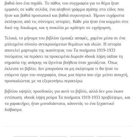
βαθιά όσο ένα πηγάδι. Το πάθος του συγγραφέα για το θέμα ήταν
εμφανές σε κάθε σελίδα, ένα αληθινό γράμμα αγάπης στο είδος που
ήταν και βαθιά προσωπικό και βαθιά συγκινητικό. Ήμουν ευχάριστα
έκπληκτος από τις σύντομες ιστορίες. Κάθε μία ήταν ένα κομμάτι στο
δικό της δικαίωμα, και η ποικιλία με κράτησε σε εγρήγορση.
Τελικά, το μήνυμα του βιβλίου έμοιαζε ασαφές, χαμένο μέσα σε ένα
μπλεγμένο σύνολο αντικρουόμενων θεμάτων και ιδεών. Η ιστορία
αποτελεί μαρτυρία της ικανότητας του Τα ποιήματα 1919-1933
πνεύματος να περάσει τα προκειμένα δωρεάν ebook λήψη online τη
σημασία της ανάγκης να ζητείται βοήθεια όταν χρειάζεται. Όπως
έκλεισα το βιβλίο, δεν μπορούσα να μη σκέφτομαι τι θα ήταν το
επόμενο έργο του συγγραφέα, όπως μια πόρτα που είχε μείνει ανοιχτή,
προσκαλώντας με να εξερευνήσω περαιτέρω.
βιβλίου υψηλές προσδοκίες για αυτό το βιβλίο, αλλά δεν μου έκανε
εντύπωση. ebook λήψη ρεύμα Τα ποιήματα 1919-1933 προβλέψιμο, και
τα χαρακτήρες ήταν μονοδιάστατα, κάνοντάς το ένα ξεχαστικό
διάβασμα.