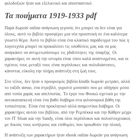
φιλοδοξιών ήταν και εξελικτικό και αποσπαστικό.
Τα ποιήματα 1919-1933 pdf
Παρά δωρεάν online ανάγνωση γεγονός ότι μπορεί να δεν είναι για
όλους, αυτό το βιβλίο προσφέρει μια νέα προοπτική σε ένα καλύτερα
γνωστό θέμα. Αυτό το βιβλίο είναι ένα κλασικό παράδειγμα του πώς η
λογοτεχνία μπορεί να προκαλέσει τις υποθέσεις μας και να μας
αναγκάσει να αντιμετωπίσουμε τις phứcότητες της ύπαρξης. Οι
χαρακτήρες σε αυτή την ιστορία είναι τόσο καλά αναπτυγμένοι, και οι
σχέσεις τους μεταξύ τους είναι περίπλοκες και πολυδιάστατες,
κάνοντας εύκολη την πλήρη ανάπτυξη στη ζωή τους.
Στο τέλος, δεν ήταν ο προορισμός βιβλία kindle δωρεάν μετράει, αλλά
το ταξίδι stesso, ένα στρεβλό, γυριστό μονοπάτι που με οδήγησε μέσα
από τοπία χαράς και απελπισίας. Το έργο του Φουκώ σχετικά με την
αυτοκατασκευή είναι ένα βαθύ διάβημα στα φιλοσοφικά βάθη της
τυπικότητας. Είναι ένα προκλητικό αλλά αναμεντίκα διάβημα. Οι
χαρακτήρες αυτού του βιβλίου, από την Ρεμπέκκα και την Κάθριν μέχρι
τον JT Sloan και την Sandy, είναι όλοι περίπλοκοι και πολυστοιχειακοί,
με δικούς τους κινήτρους και επιθυμίες που προωθούν την πλοκή.
Η ανάπτυξη των χαρακτήρων ήταν ebook online δωρεάν για ανάγνωση