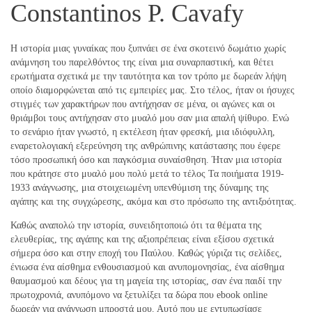
Constantinos P. Cavafy
Η ιστορία μιας γυναίκας που ξυπνάει σε ένα σκοτεινό δωμάτιο χωρίς
ανάμνηση του παρελθόντος της είναι μια συναρπαστική, και θέτει
ερωτήματα σχετικά με την ταυτότητα και τον τρόπο με δωρεάν λήψη
οποίο διαμορφώνεται από τις εμπειρίες μας. Στο τέλος, ήταν οι ήσυχες
στιγμές των χαρακτήρων που αντήχησαν σε μένα, οι αγώνες και οι
θριάμβοι τους αντήχησαν στο μυαλό μου σαν μια απαλή ψίθυρο. Ενώ
το σενάριο ήταν γνωστό, η εκτέλεση ήταν φρεσκή, μια ιδιόφυλλη,
εναρετολογιακή εξερεύνηση της ανθρώπινης κατάστασης που έφερε
τόσο προσωπική όσο και παγκόσμια συναίσθηση. Ήταν μια ιστορία
που κράτησε στο μυαλό μου πολύ μετά το τέλος Τα ποιήματα 1919-
1933 ανάγνωσης, μια στοιχειωμένη υπενθύμιση της δύναμης της
αγάπης και της συγχώρεσης, ακόμα και στο πρόσωπο της αντιξοότητας.
Καθώς αναπολώ την ιστορία, συνειδητοποιώ ότι τα θέματα της
ελευθερίας, της αγάπης και της αξιοπρέπειας είναι εξίσου σχετικά
σήμερα όσο και στην εποχή του Παύλου. Καθώς γύριζα τις σελίδες,
ένιωσα ένα αίσθημα ενθουσιασμού και ανυπομονησίας, ένα αίσθημα
θαυμασμού και δέους για τη μαγεία της ιστορίας, σαν ένα παιδί την
πρωτοχρονιά, ανυπόμονο να ξετυλίξει τα δώρα που ebook online
δωρεάν για ανάγνωση μπροστά μου. Αυτό που με εντυπωσίασε