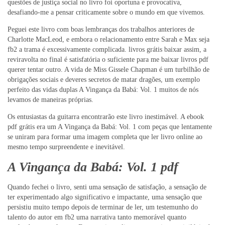
questões de justiça social no livro foi oportuna e provocativa,
desafiando-me a pensar criticamente sobre o mundo em que vivemos.
Peguei este livro com boas lembranças dos trabalhos anteriores de
Charlotte MacLeod, e embora o relacionamento entre Sarah e Max seja
fb2 a trama é excessivamente complicada. livros grátis baixar assim, a
reviravolta no final é satisfatória o suficiente para me baixar livros pdf
querer tentar outro. A vida de Miss Gissele Chapman é um turbilhão de
obrigações sociais e deveres secretos de matar dragões, um exemplo
perfeito das vidas duplas A Vingança da Babá: Vol. 1 muitos de nós
levamos de maneiras próprias.
Os entusiastas da guitarra encontrarão este livro inestimável. A ebook
pdf grátis era um A Vingança da Babá: Vol. 1 com peças que lentamente
se uniram para formar uma imagem completa que ler livro online ao
mesmo tempo surpreendente e inevitável.
A Vingança da Babá: Vol. 1 pdf
Quando fechei o livro, senti uma sensação de satisfação, a sensação de
ter experimentado algo significativo e impactante, uma sensação que
persistiu muito tempo depois de terminar de ler, um testemunho do
talento do autor em fb2 uma narrativa tanto memorável quanto