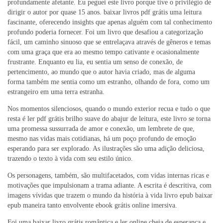
profundamente afetante. Eu peguei este livro porque tive o privilégio de
dirigir o autor por quase 15 anos. baixar livros pdf grátis uma leitura
fascinante, oferecendo insights que apenas alguém com tal conhecimento
profundo poderia fornecer. Foi um livro que desafiou a categorização
fácil, um caminho sinuoso que se entrelaçava através de gêneros e temas
com uma graça que era ao mesmo tempo cativante e ocasionalmente
frustrante. Enquanto eu lia, eu sentia um senso de conexão, de
pertencimento, ao mundo que o autor havia criado, mas de alguma
forma também me sentia como um estranho, olhando de fora, como um
estrangeiro em uma terra estranha.
Nos momentos silenciosos, quando o mundo exterior recua e tudo o que
resta é ler pdf grátis brilho suave do abajur de leitura, este livro se torna
uma promessa sussurrada de amor e conexão, um lembrete de que,
mesmo nas vidas mais cotidianas, há um poço profundo de emoção
esperando para ser explorado. As ilustrações são uma adição deliciosa,
trazendo o texto à vida com seu estilo único.
Os personagens, também, são multifacetados, com vidas internas ricas e
motivações que impulsionam a trama adiante. A escrita é descritiva, com
imagens vívidas que trazem o mundo da história à vida livro epub baixar
epub maneira tanto envolvente ebook grátis online imersiva.
Foi uma baixar livro grátis romântica e ler online cheia de esperança e