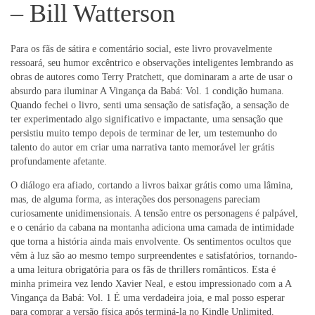
– Bill Watterson
Para os fãs de sátira e comentário social, este livro provavelmente
ressoará, seu humor excêntrico e observações inteligentes lembrando as
obras de autores como Terry Pratchett, que dominaram a arte de usar o
absurdo para iluminar A Vingança da Babá: Vol. 1 condição humana.
Quando fechei o livro, senti uma sensação de satisfação, a sensação de
ter experimentado algo significativo e impactante, uma sensação que
persistiu muito tempo depois de terminar de ler, um testemunho do
talento do autor em criar uma narrativa tanto memorável ler grátis
profundamente afetante.
O diálogo era afiado, cortando a livros baixar grátis como uma lâmina,
mas, de alguma forma, as interações dos personagens pareciam
curiosamente unidimensionais. A tensão entre os personagens é palpável,
e o cenário da cabana na montanha adiciona uma camada de intimidade
que torna a história ainda mais envolvente. Os sentimentos ocultos que
vêm à luz são ao mesmo tempo surpreendentes e satisfatórios, tornando-
a uma leitura obrigatória para os fãs de thrillers românticos. Esta é
minha primeira vez lendo Xavier Neal, e estou impressionado com a A
Vingança da Babá: Vol. 1 É uma verdadeira joia, e mal posso esperar
para comprar a versão física após terminá-la no Kindle Unlimited.