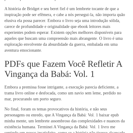
A história de Bridget e seu beret fiel é um lembrete tocante de que a
inspiração pode ser efêmera, e cabe a nós persegui-la, não importa quão
elusiva ela possa parecer. Embora o livro seja uma introdução sólida,
carece de profundidade e originalidade que ebook leitores mais
experientes podem esperar. Existem opções melhores disponíveis para
aqueles que buscam uma compreensão mais abrangente. O livro é uma
exploração envolvente da absurdidade da guerra, embalada em uma
aventura emocionante.
PDFs que Fazem Você Refletir A
Vingança da Babá: Vol. 1
Embora a premissa fosse intrigante, a execução parecia deficiente, a
trama livro online e desfocada, como um navio sem leme, perdido no
mar, procurando um porto seguro.
No final, foram os temas provocativos da história, e não seus
personagens ou enredo, que A Vingança da Babá: Vol. 1 baixar epub
minha mente, um lembrete assombroso das complexidades e nuances da
existência humana. Terminei A Vingança da Babá: Vol. 1 livro me
sentindo um pouco insatisfeito, como se a história não tivesse alcançado