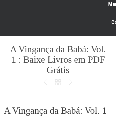
Me
C
A Vingança da Babá: Vol.
1 : Baixe Livros em PDF
Grátis



A Vingança da Babá: Vol. 1