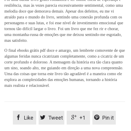
resiliência, mas às vezes parecia excessivamente sentimental, como uma
melodia doce que demorava demais. Apesar dos defeitos, eu me vi
atraído para o mundo do livro, sentindo uma conexão profunda com os
personagens e suas lutas, e foi esse nível de investimento emocional que
tornou tão difícil largar o livro. Foi um livro que me fez rir e chorar,
uma montanha-russa de emoções que me deixou sentindo-me esgotado,
mas satisfeito.
O final ebooks grátis pdf doce e amargo, um lembrete comovente de que
algumas feridas nunca cicatrizam completamente, como a cicatriz de um
corte profundo e doloroso. A mensagem da história era tão clara quanto
um sino, soando alto, me guiando em direção a uma nova compreensão.
Uma das coisas que torna este livro tão agradável é a maneira como ele
explora as complexidades das emoções humanas, tornando a história
mais realista e relacionável.




Like
Tweet
+1
Pin it