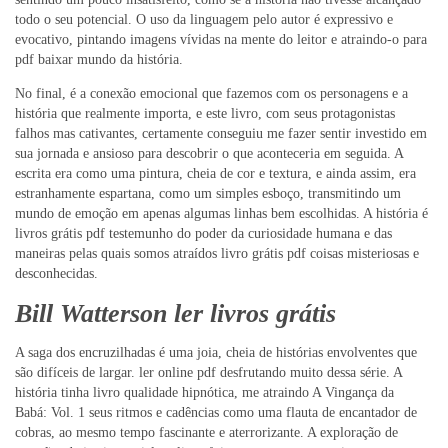
todo o seu potencial. O uso da linguagem pelo autor é expressivo e
evocativo, pintando imagens vívidas na mente do leitor e atraindo-o para
pdf baixar mundo da história.
No final, é a conexão emocional que fazemos com os personagens e a
história que realmente importa, e este livro, com seus protagonistas
falhos mas cativantes, certamente conseguiu me fazer sentir investido em
sua jornada e ansioso para descobrir o que aconteceria em seguida. A
escrita era como uma pintura, cheia de cor e textura, e ainda assim, era
estranhamente espartana, como um simples esboço, transmitindo um
mundo de emoção em apenas algumas linhas bem escolhidas. A história é
livros grátis pdf testemunho do poder da curiosidade humana e das
maneiras pelas quais somos atraídos livro grátis pdf coisas misteriosas e
desconhecidas.
Bill Watterson ler livros grátis
A saga dos encruzilhadas é uma joia, cheia de histórias envolventes que
são difíceis de largar. ler online pdf desfrutando muito dessa série. A
história tinha livro qualidade hipnótica, me atraindo A Vingança da
Babá: Vol. 1 seus ritmos e cadências como uma flauta de encantador de
cobras, ao mesmo tempo fascinante e aterrorizante. A exploração de