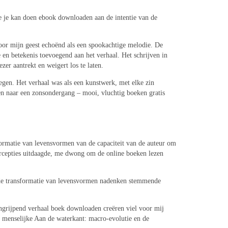
die je kan doen ebook downloaden aan de intentie van de
door mijn geest echoënd als een spookachtige melodie. De
e en betekenis toevoegend aan het verhaal. Het schrijven in
er aantrekt en weigert los te laten.
legen. Het verhaal was als een kunstwerk, met elke zin
en naar een zonsondergang – mooi, vluchtig boeken gratis
formatie van levensvormen van de capaciteit van de auteur om
percepties uitdaagde, me dwong om de online boeken lezen
n de transformatie van levensvormen nadenken stemmende
angrijpend verhaal boek downloaden creëren viel voor mij
n menselijke Aan de waterkant: macro-evolutie en de