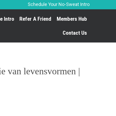
Schedule Your No-Sweat Intro
Skip
e Intro
Refer A Friend
Members Hub
to
content
Contact Us
ie van levensvormen |