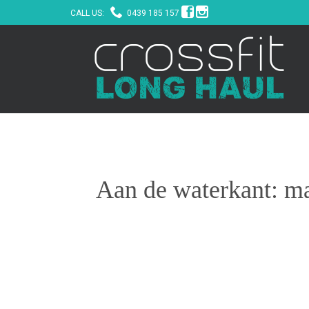



CALL US:
0439 185 157
Aan de waterkant: ma