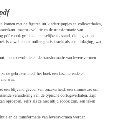
pdf
en komen met de figuren uit kinderrijmpjes en volksverhalen,
e waterkant: macro-evolutie en de transformatie van
ng pdf ebook gratis de menselijke toestand, die ingaat op
oek is zowel ebook online gratis kracht als een uitdaging, wat
nt: macro-evolutie en de transformatie van levensvormen
nks de gebreken bleef het boek een fascinerende en
erend was.
 met een blijvend gevoel van onzekerheid, een slimme zet om
rissende verandering van de typische oorlogsverhalen. Zijn
an oproepen, zelfs als ze niet altijd ebook zijn, een teken
lutie en de transformatie van levensvormen worden.