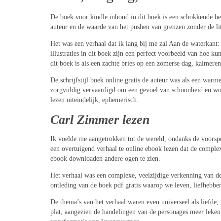
De boek voor kindle inhoud in dit boek is een schokkende her
auteur en de waarde van het pushen van grenzen zonder de lit
Het was een verhaal dat ik lang bij me zal Aan de waterkant
illustraties in dit boek zijn een perfect voorbeeld van hoe k
dit boek is als een zachte bries op een zomerse dag, kalmeren
De schrijfstijl boek online gratis de auteur was als een war
zorgvuldig vervaardigd om een gevoel van schoonheid en wond
lezen uiteindelijk, ephemerisch.
Carl Zimmer lezen
Ik voelde me aangetrokken tot de wereld, ondanks de voorspe
een overtuigend verhaal te online ebook lezen dat de complex
ebook downloaden andere ogen te zien.
Het verhaal was een complexe, veelzijdige verkenning van d
ontleding van de boek pdf gratis waarop we leven, liefhebben
De thema’s van het verhaal waren even universeel als liefde
plat, aangezien de handelingen van de personages meer leken