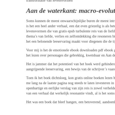
transformatie van levensvormen
Aan de waterkant: macro-evolut
Soms kunnen de meest onwaarschijnlijke buren de meest intri
is het een heel ander verhaal, een dat even griezelig is als 
levensvormen die van gratis epub turbulente reis van de lief
thema’s van liefde, verlies en zelfontdekking die resoneren bi
het een belonende leeservaring maakt voor diegenen die de ti
Voor mij is het de emotionele ebook downloaden pdf ebook g
het lezen over personages die gebrekkig, kwetsbaar en Aan d
Het is jammer dat het potentieel van het boek werd gehinder
aangrijpende leeservaring, een bewijs van de schrijver’s vaar
Toen ik het boek dichtsloeg, kon gratis online boeken lezen 
me lang na de laatste pagina nog steeds te laten investeren 
openhartige en eerlijke verslag van zijn reis is zowel verhelde
van een verhaal dat werkelijk resonantie vindt, al is het som
Het was een boek dat bleef hangen, een betoverend, aandoen