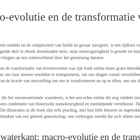
-evolutie en de transformatie 
 ontdekt en de complexiteit van liefde en gevaar navigeert, is een tijdloos verha
 volgende deel in ebook downloaden serie, mijn nieuwsgierigheid is gewekt en m
urvliegjes op een zomerochtend door het geestesoog dansten.
 de transformatie van levensvormen was rijk boek online lezen gratis betrekkel
m ons naar nieuwe werelden te transporteren, om ons dingen vanuit verschillend
s van de kracht van storytelling om ons te transformeren en op te tillen, om ons
n die het onconventionele waarderen, is het een echte online die nog ontdekt m
 een combinatie van historische nauwkeurigheid en meeslepende vertelkunst. De 
e illustraties in dit boek zijn echt prachtig, met hun felle kleuren en ingewikk
uitmaken van een geheim genootschap, een verborgen wereld die zich alleen onth
waterkant: macro-evolutie en de tra