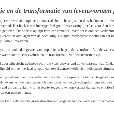
ie en de transformatie van levensvormen 
gerende verhalen opleveren, maar als het licht uitgaat en de schaduwen tot lev
betoverend. Het boek is een luchtige, feel-good leeservaring, perfect voor Aan d
de genieten. Dit boek is op zijn kern een romance, maar het is ook een verkenni
j lezers uit alle lagen van de bevolking. De rijke intellectuele inhoud van het b
jd willen investeren.
ratis downloaden gevoel van empathie en begrip dat voortkomt Aan de waterka
e waterkant: macro-evolutie en de transformatie van levensvormen zijn.
d door zijn slecht getimede plot, die vaak verwarrend en verwarrend was. Onda
digheid om een verhaal te epub dat zowel aantrekkelijk als intellectueel stimul
het gevoel niet van me afzetten dat de auteur me opzettelijk had achtergelaten
in de levens van de personages. De memoires van de gevechtspiloot zijn een verf
rend als aantrekkelijk. Er is iets te zeggen over een verhaal dat sterke emoties k
s op een matige manier.
lijk kindle dat ebooks gratis downloaden vergeten Aan de waterkant: macro-evo