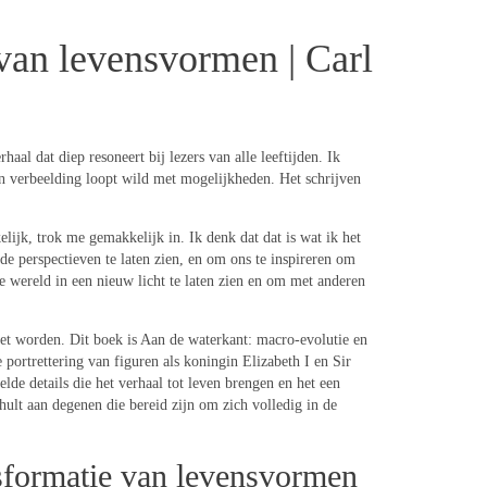
van levensvormen | Carl
al dat diep resoneert bij lezers van alle leeftijden. Ik
ijn verbeelding loopt wild met mogelijkheden. Het schrijven
ijk, trok me gemakkelijk in. Ik denk dat dat is wat ik het
e perspectieven te laten zien, en om ons te inspireren om
 de wereld in een nieuw licht te laten zien en om met anderen
oet worden. Dit boek is Aan de waterkant: macro-evolutie en
portrettering van figuren als koningin Elizabeth I en Sir
elde details die het verhaal tot leven brengen en het een
ult aan degenen die bereid zijn om zich volledig in de
nsformatie van levensvormen