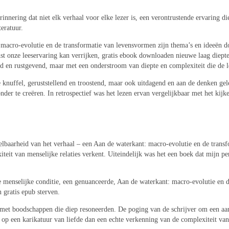
innering dat niet elk verhaal voor elke lezer is, een verontrustende ervaring 
eratuur.
: macro-evolutie en de transformatie van levensvormen zijn thema’s en ideeën 
unst onze leeservaring kan verrijken, gratis ebook downloaden nieuwe laag diept
d en rustgevend, maar met een onderstroom van diepte en complexiteit die de lez
me knuffel, geruststellend en troostend, maar ook uitdagend en aan de denken ge
er te creëren. In retrospectief was het lezen ervan vergelijkbaar met het kijk
lbaarheid van het verhaal – een Aan de waterkant: macro-evolutie en de trans
iteit van menselijke relaties verkent. Uiteindelijk was het een boek dat mijn 
e menselijke conditie, een genuanceerde, Aan de waterkant: macro-evolutie e
 gratis epub sterven.
, met boodschappen die diep resoneerden. De poging van de schrijver om een a
 op een karikatuur van liefde dan een echte verkenning van de complexiteit va