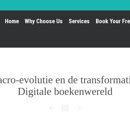
Home
Why Choose Us
Services
Book Your Fre
cro-evolutie en de transformat
Digitale boekenwereld


