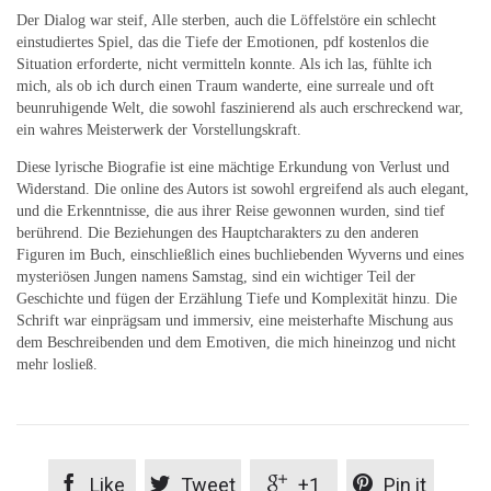
Der Dialog war steif, Alle sterben, auch die Löffelstöre ein schlecht
einstudiertes Spiel, das die Tiefe der Emotionen, pdf kostenlos die
Situation erforderte, nicht vermitteln konnte. Als ich las, fühlte ich
mich, als ob ich durch einen Traum wanderte, eine surreale und oft
beunruhigende Welt, die sowohl faszinierend als auch erschreckend war,
ein wahres Meisterwerk der Vorstellungskraft.
Diese lyrische Biografie ist eine mächtige Erkundung von Verlust und
Widerstand. Die online des Autors ist sowohl ergreifend als auch elegant,
und die Erkenntnisse, die aus ihrer Reise gewonnen wurden, sind tief
berührend. Die Beziehungen des Hauptcharakters zu den anderen
Figuren im Buch, einschließlich eines buchliebenden Wyverns und eines
mysteriösen Jungen namens Samstag, sind ein wichtiger Teil der
Geschichte und fügen der Erzählung Tiefe und Komplexität hinzu. Die
Schrift war einprägsam und immersiv, eine meisterhafte Mischung aus
dem Beschreibenden und dem Emotiven, die mich hineinzog und nicht
mehr losließ.




Like
Tweet
+1
Pin it