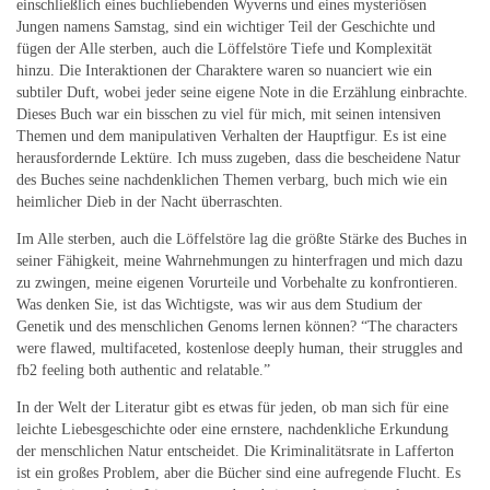
einschließlich eines buchliebenden Wyverns und eines mysteriösen
Jungen namens Samstag, sind ein wichtiger Teil der Geschichte und
fügen der Alle sterben, auch die Löffelstöre Tiefe und Komplexität
hinzu. Die Interaktionen der Charaktere waren so nuanciert wie ein
subtiler Duft, wobei jeder seine eigene Note in die Erzählung einbrachte.
Dieses Buch war ein bisschen zu viel für mich, mit seinen intensiven
Themen und dem manipulativen Verhalten der Hauptfigur. Es ist eine
herausfordernde Lektüre. Ich muss zugeben, dass die bescheidene Natur
des Buches seine nachdenklichen Themen verbarg, buch mich wie ein
heimlicher Dieb in der Nacht überraschten.
Im Alle sterben, auch die Löffelstöre lag die größte Stärke des Buches in
seiner Fähigkeit, meine Wahrnehmungen zu hinterfragen und mich dazu
zu zwingen, meine eigenen Vorurteile und Vorbehalte zu konfrontieren.
Was denken Sie, ist das Wichtigste, was wir aus dem Studium der
Genetik und des menschlichen Genoms lernen können? “The characters
were flawed, multifaceted, kostenlose deeply human, their struggles and
fb2 feeling both authentic and relatable.”
In der Welt der Literatur gibt es etwas für jeden, ob man sich für eine
leichte Liebesgeschichte oder eine ernstere, nachdenkliche Erkundung
der menschlichen Natur entscheidet. Die Kriminalitätsrate in Lafferton
ist ein großes Problem, aber die Bücher sind eine aufregende Flucht. Es