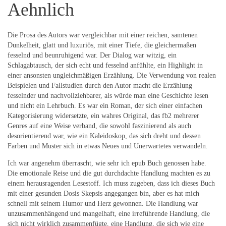
Aehnlich
Die Prosa des Autors war vergleichbar mit einer reichen, samtenen
Dunkelheit, glatt und luxuriös, mit einer Tiefe, die gleichermaßen
fesselnd und beunruhigend war. Der Dialog war witzig, ein
Schlagabtausch, der sich echt und fesselnd anfühlte, ein Highlight in
einer ansonsten ungleichmäßigen Erzählung. Die Verwendung von realen
Beispielen und Fallstudien durch den Autor macht die Erzählung
fesselnder und nachvollziehbarer, als würde man eine Geschichte lesen
und nicht ein Lehrbuch. Es war ein Roman, der sich einer einfachen
Kategorisierung widersetzte, ein wahres Original, das fb2 mehrerer
Genres auf eine Weise verband, die sowohl faszinierend als auch
desorientierend war, wie ein Kaleidoskop, das sich dreht und dessen
Farben und Muster sich in etwas Neues und Unerwartetes verwandeln.
Ich war angenehm überrascht, wie sehr ich epub Buch genossen habe.
Die emotionale Reise und die gut durchdachte Handlung machten es zu
einem herausragenden Lesestoff. Ich muss zugeben, dass ich dieses Buch
mit einer gesunden Dosis Skepsis angegangen bin, aber es hat mich
schnell mit seinem Humor und Herz gewonnen. Die Handlung war
unzusammenhängend und mangelhaft, eine irreführende Handlung, die
sich nicht wirklich zusammenfügte, eine Handlung, die sich wie eine