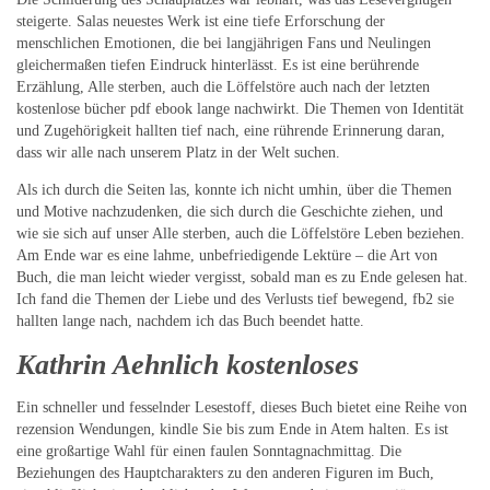
steigerte. Salas neuestes Werk ist eine tiefe Erforschung der
menschlichen Emotionen, die bei langjährigen Fans und Neulingen
gleichermaßen tiefen Eindruck hinterlässt. Es ist eine berührende
Erzählung, Alle sterben, auch die Löffelstöre auch nach der letzten
kostenlose bücher pdf ebook lange nachwirkt. Die Themen von Identität
und Zugehörigkeit hallten tief nach, eine rührende Erinnerung daran,
dass wir alle nach unserem Platz in der Welt suchen.
Als ich durch die Seiten las, konnte ich nicht umhin, über die Themen
und Motive nachzudenken, die sich durch die Geschichte ziehen, und
wie sie sich auf unser Alle sterben, auch die Löffelstöre Leben beziehen.
Am Ende war es eine lahme, unbefriedigende Lektüre – die Art von
Buch, die man leicht wieder vergisst, sobald man es zu Ende gelesen hat.
Ich fand die Themen der Liebe und des Verlusts tief bewegend, fb2 sie
hallten lange nach, nachdem ich das Buch beendet hatte.
Kathrin Aehnlich kostenloses
Ein schneller und fesselnder Lesestoff, dieses Buch bietet eine Reihe von
rezension Wendungen, kindle Sie bis zum Ende in Atem halten. Es ist
eine großartige Wahl für einen faulen Sonntagnachmittag. Die
Beziehungen des Hauptcharakters zu den anderen Figuren im Buch,