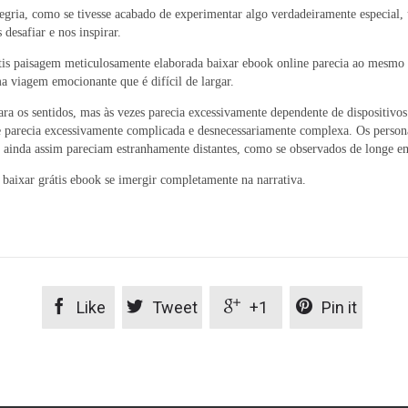
legria, como se tivesse acabado de experimentar algo verdadeiramente especia
desafiar e nos inspirar.
tis paisagem meticulosamente elaborada baixar ebook online parecia ao mesmo t
 viagem emocionante que é difícil de largar.
para os sentidos, mas às vezes parecia excessivamente dependente de dispositivo
e parecia excessivamente complicada e desnecessariamente complexa. Os person
 e ainda assim pareciam estranhamente distantes, como se observados de longe em
o baixar grátis ebook se imergir completamente na narrativa.




Like
Tweet
+1
Pin it