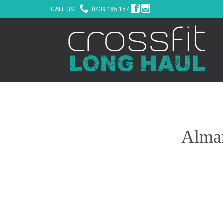



CALL US:
0439 185 157
Alman