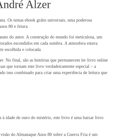
André Alzer
mana. Os temas ebook grátis universais, uma poderosa
nos 80 e feiura.
sanato do autor. A construção do mundo foi meticulosa, um
plorados escondidos em cada sombra. A atmosfera estava
e escolhida e colocada.
r. No final, são as histórias que permanecem ler livro online
sas que tornam este livro verdadeiramente especial – a
udo isso combinado para criar uma experiência de leitura que
 idade de ouro do mistério, este livro é uma baixar livro
 A visão do Almanaque Anos 80 sobre a Guerra Fria é um