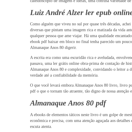
caleidoscópio de imagens e ideias, uma confusa variedade de 
Luiz André Alzer ler epub onlin
Como alguém que viveu no sul por quase três décadas, achei e
diversas que pintam uma imagem rica e matizada da vida antes
qualquer pessoa que ame viajar. Há uma qualidade encantadora
ebook pdf baixar em bloco no final tenha parecido um pouco 
Almanaque Anos 80 digerir.
A escrita era como uma escuridão rica e aveludada, envolven
passava, uma ler grátis online obra-prima de contação de h
Almanaque Anos 80 e complexidade, convidando o leitor a de
verdade até a confiabilidade da memória.
O que você levará embora Almanaque Anos 80 livro, livro pdf g
pdf o que o tornam tão atraente, tão digno de nossa atenção 
Almanaque Anos 80 pdf
A ebooks de elementos táticos neste livro é um golpe de mestr
econômica e precisa, com uma atenção aguçada aos detalhes 
escuta atenta.