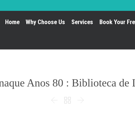
Home
Why Choose Us
Services
Book Your Fre
aque Anos 80 : Biblioteca de 


