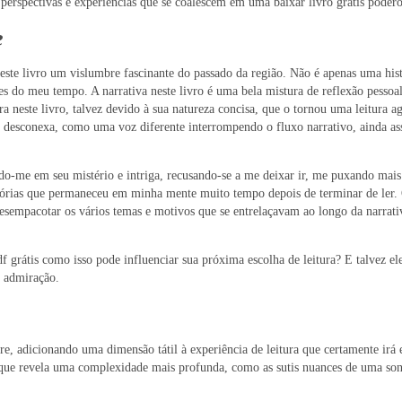
perspectivas e experiências que se coalescem em uma baixar livro grátis podero
e
ste livro um vislumbre fascinante do passado da região. Não é apenas uma histó
 do meu tempo. A narrativa neste livro é uma bela mistura de reflexão pessoal 
 neste livro, talvez devido à sua natureza concisa, que o tornou uma leitura ag
desconexa, como uma voz diferente interrompendo o fluxo narrativo, ainda assi
do-me em seu mistério e intriga, recusando-se a me deixar ir, me puxando mai
istórias que permaneceu em minha mente muito tempo depois de terminar de ler
sempacotar os vários temas e motivos que se entrelaçavam ao longo da narrati
rátis como isso pode influenciar sua próxima escolha de leitura? E talvez eles 
e admiração.
e, adicionando uma dimensão tátil à experiência de leitura que certamente irá e
que revela uma complexidade mais profunda, como as sutis nuances de uma son