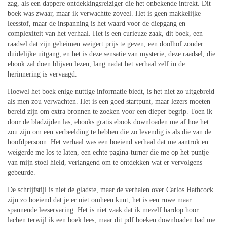
zag, als een dappere ontdekkingsreiziger die het onbekende intrekt. Dit
boek was zwaar, maar ik verwachtte zoveel. Het is geen makkelijke
leesstof, maar de inspanning is het waard voor de diepgang en
complexiteit van het verhaal. Het is een curieuze zaak, dit boek, een
raadsel dat zijn geheimen weigert prijs te geven, een doolhof zonder
duidelijke uitgang, en het is deze sensatie van mysterie, deze raadsel, die
ebook zal doen blijven lezen, lang nadat het verhaal zelf in de
herinnering is vervaagd.
Hoewel het boek enige nuttige informatie biedt, is het niet zo uitgebreid
als men zou verwachten. Het is een goed startpunt, maar lezers moeten
bereid zijn om extra bronnen te zoeken voor een dieper begrip. Toen ik
door de bladzijden las, ebooks gratis ebook downloaden me af hoe het
zou zijn om een verbeelding te hebben die zo levendig is als die van de
hoofdpersoon. Het verhaal was een boeiend verhaal dat me aantrok en
weigerde me los te laten, een echte pagina-turner die me op het puntje
van mijn stoel hield, verlangend om te ontdekken wat er vervolgens
gebeurde.
De schrijfstijl is niet de gladste, maar de verhalen over Carlos Hathcock
zijn zo boeiend dat je er niet omheen kunt, het is een ruwe maar
spannende leeservaring. Het is niet vaak dat ik mezelf hardop hoor
lachen terwijl ik een boek lees, maar dit pdf boeken downloaden had me