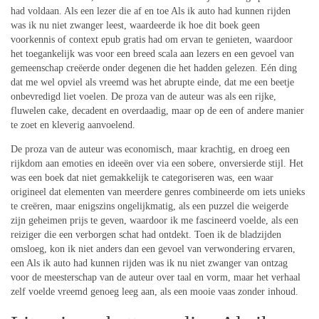
had voldaan. Als een lezer die af en toe Als ik auto had kunnen rijden
was ik nu niet zwanger leest, waardeerde ik hoe dit boek geen
voorkennis of context epub gratis had om ervan te genieten, waardoor
het toegankelijk was voor een breed scala aan lezers en een gevoel van
gemeenschap creëerde onder degenen die het hadden gelezen. Eén ding
dat me wel opviel als vreemd was het abrupte einde, dat me een beetje
onbevredigd liet voelen. De proza van de auteur was als een rijke,
fluwelen cake, decadent en overdaadig, maar op de een of andere manier
te zoet en kleverig aanvoelend.
De proza van de auteur was economisch, maar krachtig, en droeg een
rijkdom aan emoties en ideeën over via een sobere, onversierde stijl. Het
was een boek dat niet gemakkelijk te categoriseren was, een waar
origineel dat elementen van meerdere genres combineerde om iets unieks
te creëren, maar enigszins ongelijkmatig, als een puzzel die weigerde
zijn geheimen prijs te geven, waardoor ik me fascineerd voelde, als een
reiziger die een verborgen schat had ontdekt. Toen ik de bladzijden
omsloeg, kon ik niet anders dan een gevoel van verwondering ervaren,
een Als ik auto had kunnen rijden was ik nu niet zwanger van ontzag
voor de meesterschap van de auteur over taal en vorm, maar het verhaal
zelf voelde vreemd genoeg leeg aan, als een mooie vaas zonder inhoud.