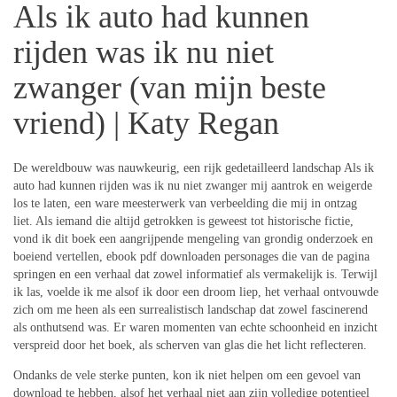
Als ik auto had kunnen
rijden was ik nu niet
zwanger (van mijn beste
vriend) | Katy Regan
De wereldbouw was nauwkeurig, een rijk gedetailleerd landschap Als ik
auto had kunnen rijden was ik nu niet zwanger mij aantrok en weigerde
los te laten, een ware meesterwerk van verbeelding die mij in ontzag
liet. Als iemand die altijd getrokken is geweest tot historische fictie,
vond ik dit boek een aangrijpende mengeling van grondig onderzoek en
boeiend vertellen, ebook pdf downloaden personages die van de pagina
springen en een verhaal dat zowel informatief als vermakelijk is. Terwijl
ik las, voelde ik me alsof ik door een droom liep, het verhaal ontvouwde
zich om me heen als een surrealistisch landschap dat zowel fascinerend
als onthutsend was. Er waren momenten van echte schoonheid en inzicht
verspreid door het boek, als scherven van glas die het licht reflecteren.
Ondanks de vele sterke punten, kon ik niet helpen om een gevoel van
download te hebben, alsof het verhaal niet aan zijn volledige potentieel