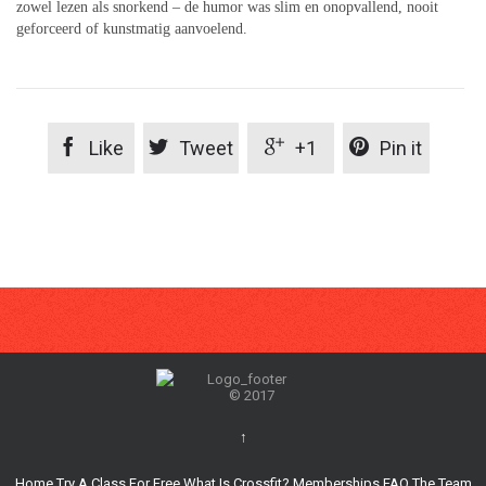
zowel lezen als snorkend – de humor was slim en onopvallend, nooit
geforceerd of kunstmatig aanvoelend.




Like
Tweet
+1
Pin it
© 2017
↑
Home
Try A Class For Free
What Is Crossfit?
Memberships
FAQ
The Team