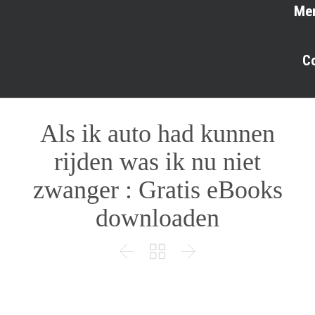
Me
C
Als ik auto had kunnen
rijden was ik nu niet
zwanger : Gratis eBooks
downloaden


