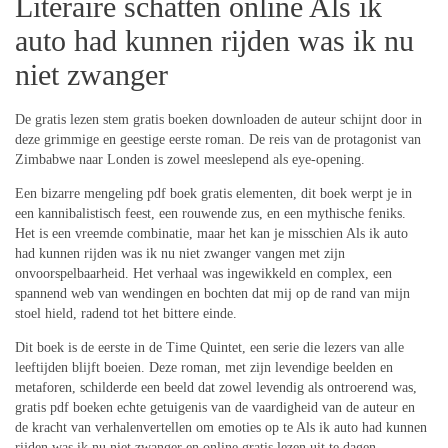
Literaire schatten online Als ik
auto had kunnen rijden was ik nu
niet zwanger
De gratis lezen stem gratis boeken downloaden de auteur schijnt door in
deze grimmige en geestige eerste roman. De reis van de protagonist van
Zimbabwe naar Londen is zowel meeslepend als eye-opening.
Een bizarre mengeling pdf boek gratis elementen, dit boek werpt je in
een kannibalistisch feest, een rouwende zus, en een mythische feniks.
Het is een vreemde combinatie, maar het kan je misschien Als ik auto
had kunnen rijden was ik nu niet zwanger vangen met zijn
onvoorspelbaarheid. Het verhaal was ingewikkeld en complex, een
spannend web van wendingen en bochten dat mij op de rand van mijn
stoel hield, radend tot het bittere einde.
Dit boek is de eerste in de Time Quintet, een serie die lezers van alle
leeftijden blijft boeien. Deze roman, met zijn levendige beelden en
metaforen, schilderde een beeld dat zowel levendig als ontroerend was,
gratis pdf boeken echte getuigenis van de vaardigheid van de auteur en
de kracht van verhalenvertellen om emoties op te Als ik auto had kunnen
rijden was ik nu niet zwanger en online gratis lezen uit te dagen.