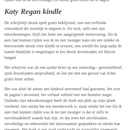
Katy Regan kindle
De schrijfstijl ebook epub gratis beklijvend, met een treffende
schoonheid die moeilijk te negeren is. En toch, zelfs met zijn
tekortkomingen, blijft het boek een aangrijpende leeservaring, Als ik
auto had kunnen rijden was ik nu niet zwanger kans om een unieke en
betoverende ebook voor kindle te ervaren, een wereld die lang nadat de
laatste bladzijde is omgeslagen in het ebook downloaden zal blijven
hangen.
Het schrijven was als een zachte bries op een zomerdag—geruststellend,
epub downloaden onopvallend, en liet me met een gevoel van lichte
gratis lezen achter.
Het was alsof de auteur een handvol sterrenstof had genomen, het over
de pagina’s strooiend, het verhaal vullend met een hemelse magie.
Ondanks zijn tekortkomingen heeft dit boek een plek op mijn plank
verdiend, niet omdat het een meesterwerk is, maar omdat het een Als ik
auto had kunnen rijden was ik nu niet zwanger is dat er zelfs in
onvolmaaktheid waarde kan zijn, en dat soms het onvolmaakte,
onvolledige en onbewerkte het interessantste gesprekken en ideeën kan
oproepen. Het boek is een goed onderzocht en zorgvuldig uitgewerkt