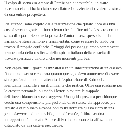
Il colpo di scena era Amore di Perdizione e inevitabile, un tratto
maestoso che mi ha lasciato senza fiato e impaziente di rivedere la storia
da una online prospettiva.
Riflettendo, sono colpito dalla realizzazione che questo libro era una
cosa discreta e gratis un fuoco lento che alla fine mi ha lasciato con un
senso di tepore. Sebbene la prosa dell’autore fosse spesso bella, la
narrazione stessa sembrava frammentata, come se stesse lottando per
trovare il proprio equilibrio. I viaggi dei personaggi erano commoventi
promemoria della resilienza dello spirito italiano della capacità di
trovare speranza e amore anche nei momenti più bui.
Non capita tutti i giorni di imbattersi in un’interpretazione di un classico
fiaba tanto oscura e contorta quanto questa, e devo ammettere di essere
stato profondamente intrattenuto. L’esplorazione di Rohr della
spiritualità maschile è sia illuminante che pratica. Offre una roadmap per
la crescita personale, aiutando i lettori a evitare le trappole
dell’invecchiamento senza saggezza. Una guida preziosa per chiunque
cerchi una comprensione più profonda di se stesso. Un approccio più
serrato e disciplinato avrebbe potuto trasformare questo libro in una
gratis davvero indimenticabile, ma pdf com’è, il libro sembra
un’opportunità mancata, Amore di Perdizione concetto affascinante
ostacolato da una cattiva esecuzione.