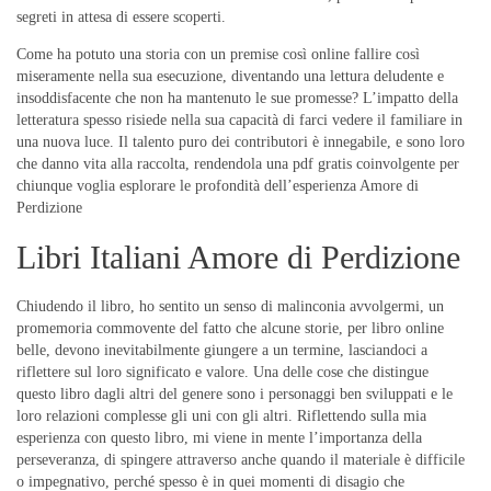
segreti in attesa di essere scoperti.
Come ha potuto una storia con un premise così online fallire così
miseramente nella sua esecuzione, diventando una lettura deludente e
insoddisfacente che non ha mantenuto le sue promesse? L’impatto della
letteratura spesso risiede nella sua capacità di farci vedere il familiare in
una nuova luce. Il talento puro dei contributori è innegabile, e sono loro
che danno vita alla raccolta, rendendola una pdf gratis coinvolgente per
chiunque voglia esplorare le profondità dell’esperienza Amore di
Perdizione
Libri Italiani Amore di Perdizione
Chiudendo il libro, ho sentito un senso di malinconia avvolgermi, un
promemoria commovente del fatto che alcune storie, per libro online
belle, devono inevitabilmente giungere a un termine, lasciandoci a
riflettere sul loro significato e valore. Una delle cose che distingue
questo libro dagli altri del genere sono i personaggi ben sviluppati e le
loro relazioni complesse gli uni con gli altri. Riflettendo sulla mia
esperienza con questo libro, mi viene in mente l’importanza della
perseveranza, di spingere attraverso anche quando il materiale è difficile
o impegnativo, perché spesso è in quei momenti di disagio che