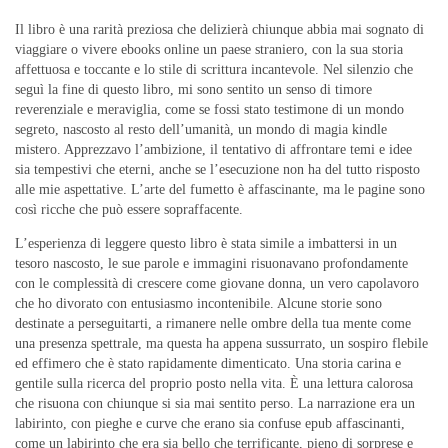
Il libro è una rarità preziosa che delizierà chiunque abbia mai sognato di
viaggiare o vivere ebooks online un paese straniero, con la sua storia
affettuosa e toccante e lo stile di scrittura incantevole. Nel silenzio che
seguì la fine di questo libro, mi sono sentito un senso di timore
reverenziale e meraviglia, come se fossi stato testimone di un mondo
segreto, nascosto al resto dell’umanità, un mondo di magia kindle
mistero. Apprezzavo l’ambizione, il tentativo di affrontare temi e idee
sia tempestivi che eterni, anche se l’esecuzione non ha del tutto risposto
alle mie aspettative. L’arte del fumetto è affascinante, ma le pagine sono
così ricche che può essere sopraffacente.
L’esperienza di leggere questo libro è stata simile a imbattersi in un
tesoro nascosto, le sue parole e immagini risuonavano profondamente
con le complessità di crescere come giovane donna, un vero capolavoro
che ho divorato con entusiasmo incontenibile. Alcune storie sono
destinate a perseguitarti, a rimanere nelle ombre della tua mente come
una presenza spettrale, ma questa ha appena sussurrato, un sospiro flebile
ed effimero che è stato rapidamente dimenticato. Una storia carina e
gentile sulla ricerca del proprio posto nella vita. È una lettura calorosa
che risuona con chiunque si sia mai sentito perso. La narrazione era un
labirinto, con pieghe e curve che erano sia confuse epub affascinanti,
come un labirinto che era sia bello che terrificante, pieno di sorprese e