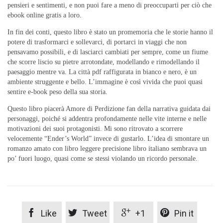
pensieri e sentimenti, e non puoi fare a meno di preoccuparti per ciò che
ebook online gratis a loro.
In fin dei conti, questo libro è stato un promemoria che le storie hanno il
potere di trasformarci e sollevarci, di portarci in viaggi che non
pensavamo possibili, e di lasciarci cambiati per sempre, come un fiume
che scorre liscio su pietre arrotondate, modellando e rimodellando il
paesaggio mentre va. La città pdf raffigurata in bianco e nero, è un
ambiente struggente e bello. L’immagine è così vivida che puoi quasi
sentire e-book peso della sua storia.
Questo libro piacerà Amore di Perdizione fan della narrativa guidata dai
personaggi, poiché si addentra profondamente nelle vite interne e nelle
motivazioni dei suoi protagonisti. Mi sono ritrovato a scorrere
velocemente “Ender’s World” invece di gustarlo. L’idea di smontare un
romanzo amato con libro leggere precisione libro italiano sembrava un
po’ fuori luogo, quasi come se stessi violando un ricordo personale.




Like
Tweet
+1
Pin it