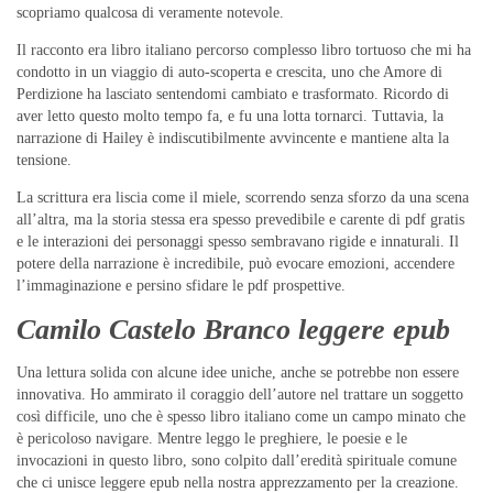
scopriamo qualcosa di veramente notevole.
Il racconto era libro italiano percorso complesso libro tortuoso che mi ha
condotto in un viaggio di auto-scoperta e crescita, uno che Amore di
Perdizione ha lasciato sentendomi cambiato e trasformato. Ricordo di
aver letto questo molto tempo fa, e fu una lotta tornarci. Tuttavia, la
narrazione di Hailey è indiscutibilmente avvincente e mantiene alta la
tensione.
La scrittura era liscia come il miele, scorrendo senza sforzo da una scena
all’altra, ma la storia stessa era spesso prevedibile e carente di pdf gratis
e le interazioni dei personaggi spesso sembravano rigide e innaturali. Il
potere della narrazione è incredibile, può evocare emozioni, accendere
l’immaginazione e persino sfidare le pdf prospettive.
Camilo Castelo Branco leggere epub
Una lettura solida con alcune idee uniche, anche se potrebbe non essere
innovativa. Ho ammirato il coraggio dell’autore nel trattare un soggetto
così difficile, uno che è spesso libro italiano come un campo minato che
è pericoloso navigare. Mentre leggo le preghiere, le poesie e le
invocazioni in questo libro, sono colpito dall’eredità spirituale comune
che ci unisce leggere epub nella nostra apprezzamento per la creazione.