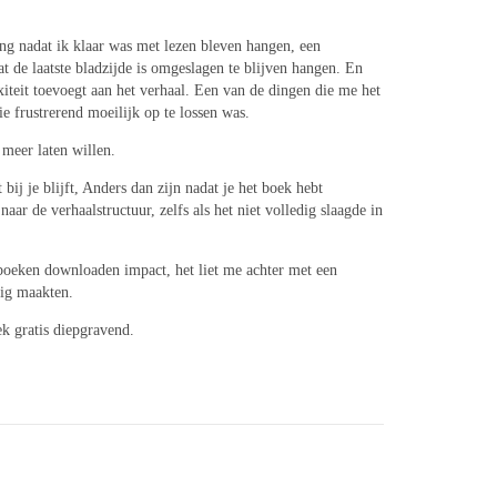
ng nadat ik klaar was met lezen bleven hangen, een
 de laatste bladzijde is omgeslagen te blijven hangen. En
xiteit toevoegt aan het verhaal. Een van de dingen die me het
ie frustrerend moeilijk op te lossen was.
 meer laten willen.
ij je blijft, Anders dan zijn nadat je het boek hebt
ar de verhaalstructuur, zelfs als het niet volledig slaagde in
s boeken downloaden impact, het liet me achter met een
dig maakten.
k gratis diepgravend.