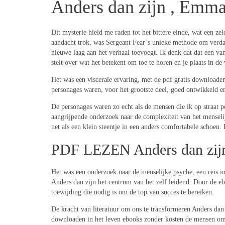
Anders dan zijn , Emma
Dit mysterie hield me raden tot het bittere einde, wat een ze
aandacht trok, was Sergeant Fear’s unieke methode om verdac
nieuwe laag aan het verhaal toevoegt. Ik denk dat dat een va
stelt over wat het betekent om toe te horen en je plaats in de
Het was een viscerale ervaring, met de pdf gratis downloaden
personages waren, voor het grootste deel, goed ontwikkeld e
De personages waren zo echt als de mensen die ik op straat 
aangrijpende onderzoek naar de complexiteit van het menselij
net als een klein steentje in een anders comfortabele schoen.
PDF LEZEN Anders dan zij
Het was een onderzoek naar de menselijke psyche, een reis in d
Anders dan zijn het centrum van het zelf leidend. Door de e
toewijding die nodig is om de top van succes te bereiken.
De kracht van literatuur om ons te transformeren Anders dan z
downloaden in het leven ebooks zonder kosten de mensen om 