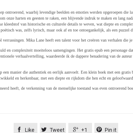
diep ontroerend, waarbij levendige beelden en emoties werden opgeroepen die la
m onze harten en geesten te raken, een blijvende indruk te maken en lang nadat
ke kleedstof van historische en culturele details te weven, wat diepte en comple
poëtisch was, zelfs lyrisch, maar ook af en toe ontoegankelijk, als een puzzel d
ol verrassingen. Mika Lane heeft een talent voor het creëren van verhalen die je
uld en complexiteit moeiteloos samengingen. Het gratis epub een personage dat b
ntionele verhaalvertelling, waardeerde ik de dappere benadering van de auteur na
op een manier die authentiek en eerlijk aanvoelt. Een klein boek met een grati
wikkeld en herkenbaar, met een diepte en rijkdom die hen echt en geloofwaar
oneerd heeft, de verkenning van de menselijke toestand was even ontroerend boe




Like
Tweet
+1
Pin it