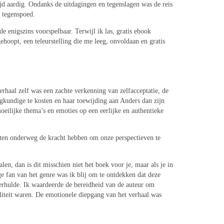
ijd aardig. Ondanks de uitdagingen en tegenslagen was de reis
n tegenspoed.
 enigszins voorspelbaar. Terwijl ik las, gratis ebook
ehoopt, een teleurstelling die me leeg, onvoldaan en gratis
rhaal zelf was een zachte verkenning van zelfacceptatie, de
gkundige te kosten en haar toewijding aan Anders dan zijn
eilijke thema’s en emoties op een eerlijke en authentieke
oeten onderweg de kracht hebben om onze perspectieven te
en, dan is dit misschien niet het boek voor je, maar als je in
ge fan van het genre was ik blij om te ontdekken dat deze
 verhulde. Ik waardeerde de bereidheid van de auteur om
iliteit waren. De emotionele diepgang van het verhaal was