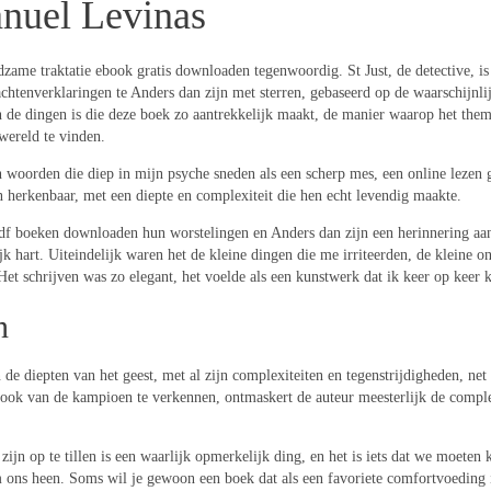
nuel Levinas
ldzame traktatie ebook gratis downloaden tegenwoordig. St Just, de detective, is
htenverklaringen te Anders dan zijn met sterren, gebaseerd op de waarschijnlij
n de dingen is die deze boek zo aantrekkelijk maakt, de manier waarop het thema
 wereld te vinden.
 woorden die diep in mijn psyche sneden als een scherp mes, een online lezen gr
n herkenbaar, met een diepte en complexiteit die hen echt levendig maakte.
pdf boeken downloaden hun worstelingen en Anders dan zijn een herinnering aa
k hart. Uiteindelijk waren het de kleine dingen die me irriteerden, de kleine 
 Het schrijven was zo elegant, het voelde als een kunstwerk dat ik keer op keer 
n
e diepten van het geest, met al zijn complexiteiten en tegenstrijdigheden, net a
book van de kampioen te verkennen, ontmaskert de auteur meesterlijk de compl
ijn op te tillen is een waarlijk opmerkelijk ding, en het is iets dat we moeten 
ons heen. Soms wil je gewoon een boek dat als een favoriete comfortvoeding i