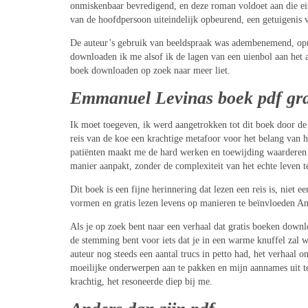
onmiskenbaar bevredigend, en deze roman voldoet aan die eis, 
van de hoofdpersoon uiteindelijk opbeurend, een getuigenis v
De auteur’s gebruik van beeldspraak was adembenemend, oproe
downloaden ik me alsof ik de lagen van een uienbol aan het af
boek downloaden op zoek naar meer liet.
Emmanuel Levinas boek pdf gra
Ik moet toegeven, ik werd aangetrokken tot dit boek door de
reis van de koe een krachtige metafoor voor het belang van 
patiënten maakt me de hard werken en toewijding waarderen d
manier aanpakt, zonder de complexiteit van het echte leven 
Dit boek is een fijne herinnering dat lezen een reis is, nie
vormen en gratis lezen levens op manieren te beïnvloeden And
Als je op zoek bent naar een verhaal dat gratis boeken downlo
de stemming bent voor iets dat je in een warme knuffel zal w
auteur nog steeds een aantal trucs in petto had, het verhaal 
moeilijke onderwerpen aan te pakken en mijn aannames uit te 
krachtig, het resoneerde diep bij me.