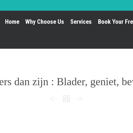
Home
Why Choose Us
Services
Book Your Fre
rs dan zijn : Blader, geniet, b


