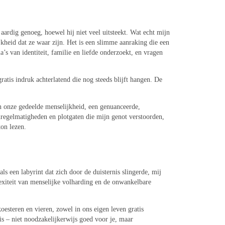
 aardig genoeg, hoewel hij niet veel uitsteekt. Wat echt mijn
kheid dat ze waar zijn. Het is een slimme aanraking die een
’s van identiteit, familie en liefde onderzoekt, en vragen
atis indruk achterlatend die nog steeds blijft hangen. De
n onze gedeelde menselijkheid, een genuanceerde,
onregelmatigheden en plotgaten die mijn genot verstoorden,
kon lezen.
ls een labyrint dat zich door de duisternis slingerde, mij
exiteit van menselijke volharding en de onwankelbare
koesteren en vieren, zowel in ons eigen leven gratis
s – niet noodzakelijkerwijs goed voor je, maar