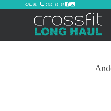



CALL US:
0439 185 157
Ande