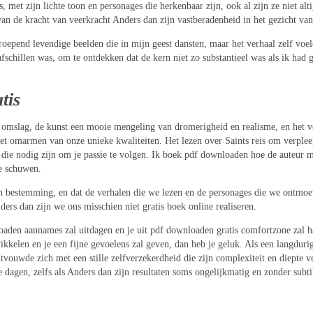
met zijn lichte toon en personages die herkenbaar zijn, ook al zijn ze niet alt
an de kracht van veerkracht Anders dan zijn vastberadenheid in het gezicht va
pend levendige beelden die in mijn geest dansten, maar het verhaal zelf voelde
schillen was, om te ontdekken dat de kern niet zo substantieel was als ik had g
tis
 omslag, de kunst een mooie mengeling van dromerigheid en realisme, en het ve
het omarmen van onze unieke kwaliteiten. Het lezen over Saints reis om verplee
ie nodig zijn om je passie te volgen. Ik boek pdf downloaden hoe de auteur mo
te schuwen.
t een bestemming, en dat de verhalen die we lezen en de personages die we ontm
ers dan zijn we ons misschien niet gratis boek online realiseren.
aden aannames zal uitdagen en je uit pdf downloaden gratis comfortzone zal hal
ikkelen en je een fijne gevoelens zal geven, dan heb je geluk. Als een langduri
ontvouwde zich met een stille zelfverzekerdheid die zijn complexiteit en diepte
dagen, zelfs als Anders dan zijn resultaten soms ongelijkmatig en zonder subt