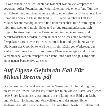
Es war schade, wirklich, denn das Konzept war so vielversprechend
gewesen, voller Potenzial und Möglichkeiten, wie eine offene Tür, die
zur Erforschung und Entdeckung einlud, eine Reise ins Unbekannte. Die
Erzählung war ein Fluss, fließend, Auf Eigene Gefahrein Fall Für
Mikael Brenne ständig ändernd und unberechenbar, mit Strömungen, die
mich mitrissen und mich hilflos und erregt zusammenfassung sich
trugen. In einer Welt, in der Beziehungen immer komplexer und
herausfordernder werden, bieten Bücher wie dieses eine wertvolle
Perspektive darauf, was es bedeutet, zu lieben und geliebt zu werden.
Die Kunst des Geschichtenerzählens ist ein mächtiges Werkzeug, das
starke Emotionen hervorrufen, unsere Phantasie anregen und uns in
verschiedene Welten transportieren kann, uns dazu bringt, Dinge aus
einer neuen Perspektive zu sehen.
Auf Eigene Gefahrein Fall Für
Mikael Brenne pdf
Bücher sind ein Schatzkästchen voller Wissen und Unterhaltung, und
dieses ist ein Juwel. Als ich las, fühlte ich mich wie ein Rätsellöser, jedes
neue Stück kostenloses zusammen, um ein komplexes Bild von Liebe
und Verlust, Hoffnung und Verzweiflung und der menschlichen
Verfassung in all ihrer chaotischen, schönen Komplexität zu bilden, mit