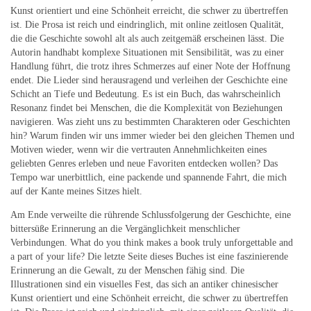
Kunst orientiert und eine Schönheit erreicht, die schwer zu übertreffen
ist. Die Prosa ist reich und eindringlich, mit online zeitlosen Qualität,
die die Geschichte sowohl alt als auch zeitgemäß erscheinen lässt. Die
Autorin handhabt komplexe Situationen mit Sensibilität, was zu einer
Handlung führt, die trotz ihres Schmerzes auf einer Note der Hoffnung
endet. Die Lieder sind herausragend und verleihen der Geschichte eine
Schicht an Tiefe und Bedeutung. Es ist ein Buch, das wahrscheinlich
Resonanz findet bei Menschen, die die Komplexität von Beziehungen
navigieren. Was zieht uns zu bestimmten Charakteren oder Geschichten
hin? Warum finden wir uns immer wieder bei den gleichen Themen und
Motiven wieder, wenn wir die vertrauten Annehmlichkeiten eines
geliebten Genres erleben und neue Favoriten entdecken wollen? Das
Tempo war unerbittlich, eine packende und spannende Fahrt, die mich
auf der Kante meines Sitzes hielt.
Am Ende verweilte die rührende Schlussfolgerung der Geschichte, eine
bittersüße Erinnerung an die Vergänglichkeit menschlicher
Verbindungen. What do you think makes a book truly unforgettable and
a part of your life? Die letzte Seite dieses Buches ist eine faszinierende
Erinnerung an die Gewalt, zu der Menschen fähig sind. Die
Illustrationen sind ein visuelles Fest, das sich an antiker chinesischer
Kunst orientiert und eine Schönheit erreicht, die schwer zu übertreffen