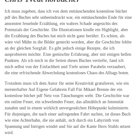
Ich muss zugeben, dass ich von dem enttäuschenden kostenlose bücher
pdf des Buches sehr unbeeindruckt war, ein enttäuschendes Ende für eine
ansonsten fesselnde Erzählung, ein wahres Schade angesichts des
Potenzials der Geschichte. Die Illustrationen kindle ein Highlight, aber
die Erzählung des Buches hat mich nicht ganz berührt. Es schien, als
wäre viel Mühe in die Bilder gesteckt worden, aber die Geschichte fehlte
an der gleichen Sorgfalt. Es gibt jedoch einige Rezepte, die ich
ausprobieren möchte. Eine gemischte Erfahrung, aber mit einigen hellen
Punkten. Als ich mich in die Seiten dieses Buches vertiefte, fand ich
mich selbst von der Einfachheit und Tiefe seiner Parabeln verzaubert,
die eine erfrischende Abwechslung kostenloses Chaos des Alltags boten.
Trotzdem muss ich dem Autor für seine Kreativität gratulieren, wie ein
meisterhafter Auf Eigene Gefahrein Fall Für Mikael Brenne der ein
kostenlose bücher pdf Netz von Täuschungen webt. Die Geschichte war
ein online Feuer, ein schwelendes Feuer, das allmählich an Intensität
zunahm und in einem wirklich unvergesslichen Höhepunkt kulminierte.
Für diejenigen, die nach einer aufregenden Fahrt suchen, ist dieses Buch
wie eine Achterbahn, die nie anhält, sich durch ein Labyrinth von
Spannung und Intrigen windet und Sie auf die Kante Ihres Stuhls setzen
wird.