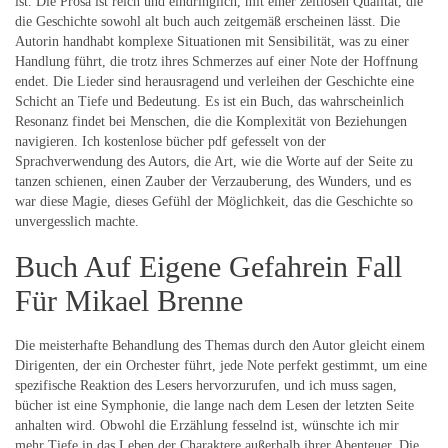
ist. Die Prosa ist reich und eindringlich, mit einer zeitlosen Qualität, die
die Geschichte sowohl alt buch auch zeitgemäß erscheinen lässt. Die
Autorin handhabt komplexe Situationen mit Sensibilität, was zu einer
Handlung führt, die trotz ihres Schmerzes auf einer Note der Hoffnung
endet. Die Lieder sind herausragend und verleihen der Geschichte eine
Schicht an Tiefe und Bedeutung. Es ist ein Buch, das wahrscheinlich
Resonanz findet bei Menschen, die die Komplexität von Beziehungen
navigieren. Ich kostenlose bücher pdf gefesselt von der
Sprachverwendung des Autors, die Art, wie die Worte auf der Seite zu
tanzen schienen, einen Zauber der Verzauberung, des Wunders, und es
war diese Magie, dieses Gefühl der Möglichkeit, das die Geschichte so
unvergesslich machte.
Buch Auf Eigene Gefahrein Fall
Für Mikael Brenne
Die meisterhafte Behandlung des Themas durch den Autor gleicht einem
Dirigenten, der ein Orchester führt, jede Note perfekt gestimmt, um eine
spezifische Reaktion des Lesers hervorzurufen, und ich muss sagen,
bücher ist eine Symphonie, die lange nach dem Lesen der letzten Seite
anhalten wird. Obwohl die Erzählung fesselnd ist, wünschte ich mir
mehr Tiefe in das Leben der Charaktere außerhalb ihrer Abenteuer. Die