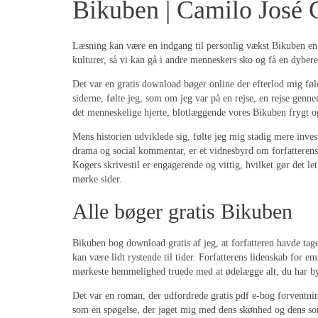
Bikuben | Camilo José 
Læsning kan være en indgang til personlig vækst Bikuben en dy
kulturer, så vi kan gå i andre menneskers sko og få en dybere
Det var en gratis download bøger online der efterlod mig føl
siderne, følte jeg, som om jeg var på en rejse, en rejse ge
det menneskelige hjerte, blotlæggende vores Bikuben frygt 
Mens historien udviklede sig, følte jeg mig stadig mere inves
drama og social kommentar, er et vidnesbyrd om forfatterens
Kogers skrivestil er engagerende og vittig, hvilket gør det l
mørke sider.
Alle bøger gratis Bikuben
Bikuben bog download gratis af jeg, at forfatteren havde tag
kan være lidt rystende til tider. Forfatterens lidenskab for e
mørkeste hemmelighed truede med at ødelægge alt, du har b
Det var en roman, der udfordrede gratis pdf e-bog forventni
som en spøgelse, der jaget mig med dens skønhed og dens sorg