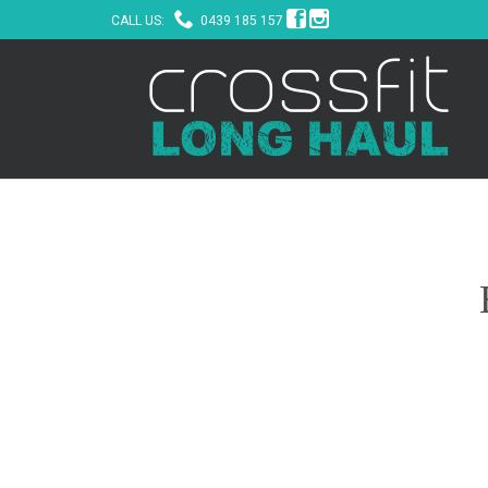



CALL US:
0439 185 157