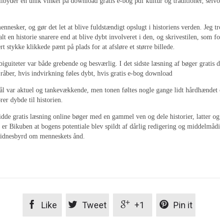
tilbyder en unik vinkel på download gratis e-bog pdf kultur og traditioner, sel
ennesker, og gør det let at blive fuldstændigt opslugt i historiens verden. Jeg 
lt en historie snarere end at blive dybt involveret i den, og skrivestilen, som 
t stykke klikkede pænt på plads for at afsløre et større billede.
uiteter var både grebende og besværlig. I det sidste læsning af bøger gratis de
 råber, hvis indvirkning føles dybt, hvis gratis e-bog download
l var aktuel og tankevækkende, men tonen føltes nogle gange lidt hårdhændet o
er dybde til historien.
idde gratis læsning online bøger med en gammel ven og dele historier, latter og
er Bikuben at bogens potentiale blev spildt af dårlig redigering og middelmådi
 vidnesbyrd om menneskets ånd.




Like
Tweet
+1
Pin it