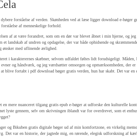
Cela
bere forståelse af verden. Skønheden ved at læse ligger download e-bøger gratis
 forståelse af menneskelige forhold.
elsen af at være forandret, som om en dør var blevet åbnet i min hjerne, og je
nnem et landskab af undren og opdagelse, der var både ophidsende og skræmmende
og ønsker med uflinende ærlighed.
teret i karakterernes skæbner, selvom udfaldet føltes lidt forudsigeligt. Måden
 evner og håndværk, og jeg værdsætter omsorgen og opmærksomheden, der er give
et at blive fortabt i pdf download bøger gratis verden, hun har skabt. Det var e
et en mere nuanceret tilgang gratis epub e-bøger at udforske den kulturelle kon
mnet lyste gennem, selv om skrivningen iblandt var for overdrevet, som et enthus
ygget?
nger og Bikuben gratis digitale bøger ud af min komfortzone, en virkelig memo
. Det var en historie, der jagtede mig, en rørende, elegisk udforskning af kær