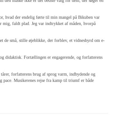
vom den måske ikke er det bedste valg for dem, der søger en
tror, hvad der endelig førte til min mangel på Bikuben var
for mig, faldt plad. Jeg var indtrykket af måden, hvorpå
t de små, stille øjeblikke, der forblev, et vidnesbyrd om e-
g didaktisk. Fortællingen er engagerende, og forfatterens
 tårer, forfatterens brug af sprog varm, indbydende og
g pace. Musikerenes rejse fra kamp til triumf er både