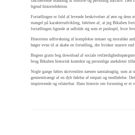
fascinerende blanding af historie og personlig narrativ. Den 
ligeud historielektion.
Fortællingen er fuld af levende beskrivelser af øen og dens m
mangel på karakterudvikling, følelsen af, at jeg Bikuben forta
fortællingen lignede at udfolde sig som et puslespil, hvor hver
Historiens udforskning af komplekse temaer og moralske ambig
bøger evne til at skabe en fortælling, der hvisker snarere end
Bogens gratis bog download af sociale retfærdighedsspørgsmå
brug Bikuben historisk kontekst og personlige anekdoter tilfør
Nogle gange føltes skrivestilen næsten samtaleagtig, som at s
gennemtrængt af en dyb følelse af empati og medfølelse. Det 
inspirerende og relaterbar. Hans historie om forsoning er et