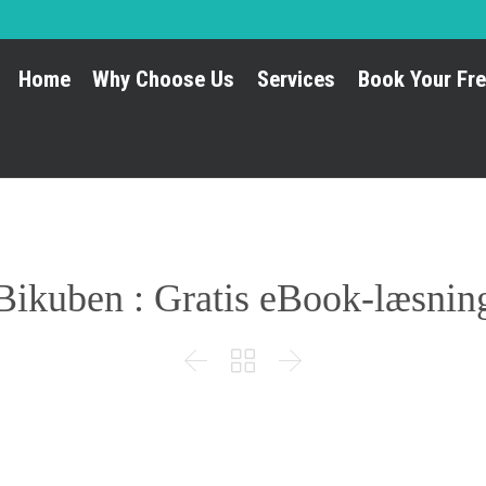
Home
Why Choose Us
Services
Book Your Fre
Bikuben : Gratis eBook-læsnin


