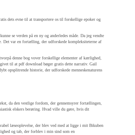
 dets evne til at transportere os til forskellige epoker og
g kunne se verden på en ny og anderledes måde. Da jeg vendte
. Det var en fortælling, der udforskede kompleksiteterne af
, hvorpå denne bog vover forskellige elementer af kærlighed,
t til at pdf download bøger gratis dette narrativ. Gail
n dybt opsplitrende historie, der udforskede menneskenaturens
tekst, da den vestlige fordom, der gennemsyrer fortællingen,
iastisk elskers berøring. Hvad ville du gøre, hvis dit
rabel læseoplevelse, der blev ved med at ligge i mit Bikuben
lighed og tab, der forblev i min sind som en