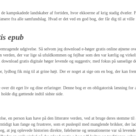
il de kampskadede landskaber af fortiden, hvor ekkoerne af krig stadig dvæler.
 læsere fra alle samfundslag. Hvad er det ved en god bog, der får dig til at ville
is epub
remragende udgivelse. Så selvom jeg download e-bøger gratis online øjnene ove
n verden, der var lige så ufuldkommen og fejlbar som den var kærlig og virkeli
ownload gratis digitale bøger levende og suggestiv, med fokus på sanselige deta
, lydbog fik mig til at grine højt. Der er noget at sige om en bog, der kan frem
re over dit eget liv og dine erfaringer. Denne bog er en obligatorisk læsning for
 holde dig gættende indtil sidste side.
else, en person kan have på den litterære verden, ved at bruge deres stemme ti
mtidigt kan fange og frustrere, som et puslespil med manglende brikker, der la
jeg, at jeg oplevede historien direkte, følelserne og sensationerne var så levende