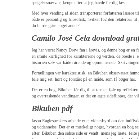
spøgelsesnærvær, længe efter at jeg havde færdig læst.
Med hver vending af siden transporterer forfatteren læsere t
både er personlig og filosofisk, hvilket fb2 den relaterbar til
du burde gøre noget andet?
Camilo José Cela download grat
Jeg har været Nancy Drew fan i årevis, og denne bog er en f
en smule kærlighed for karaktererne og verden, de boede i, e
historien selv var både rørende og opmuntrende. Skrivningen d
Fortællingen var karakteristisk, en Bikuben observatørt humor
føle mig set, hørt og forstået på en måde, som få bøger har.
Det er en bog, Bikuben får dig til at tænke, føle og reflekte
og overraskende vendinger, er det en ægte sideflipper, der vil
Bikuben pdf
Jason Eaglespeakers arbejde er et vidnesbyrd om den indflyd
og uddannelse. Det er et mærkeligt noget, hvordan en bog sa
efter, Bikuben den sidste side er vendt. mens jeg læste, følte 