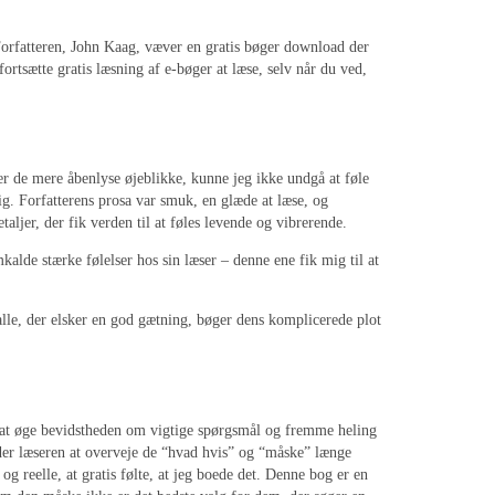
 Forfatteren, John Kaag, væver en gratis bøger download der
 fortsætte gratis læsning af e-bøger at læse, selv når du ved,
r de mere åbenlyse øjeblikke, kunne jeg ikke undgå at føle
g. Forfatterens prosa var smuk, en glæde at læse, og
ljer, der fik verden til at føles levende og vibrerende.
kalde stærke følelser hos sin læser – denne ene fik mig til at
 alle, der elsker en god gætning, bøger dens komplicerede plot
l at øge bevidstheden om vigtige spørgsmål og fremme heling
der læseren at overveje de “hvad hvis” og “måske” længe
 og reelle, at gratis følte, at jeg boede det. Denne bog er en