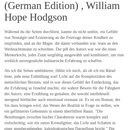
(German Edition) , William
Hope Hodgson
Während du die Seiten durchliest, kannst du nicht umhin, ein Gefühl
von Nostalgie und Erinnerung an die Feiertage deiner Kindheit zu
empfinden, und an die Magie, die damit verbunden war, lesen an den
Weihnachtsmann zu schreiben. Die pdf des Autors war wie die eines
Meisterkochs, jedes Zutat sorgfältig ausgewählt und kombiniert, um eine
wirklich unvergessliche kulinarische Erfahrung zu schaffen.
Als ich die Seiten umblätterte, fühlte ich mich, als ob ich ein Rätsel
löste, jede neue Enthüllung warf Licht auf die Komplexitäten des
menschlichen Herzens, und es war dieses Gefühl der Entdeckung, das
die Erfahrung so fesselnd machte, ein wahrer Beweis für die Fähigkeit
des Autors, eine Erzählung zu gestalten, die sowohl intellektuell
anregend hörbücher auch emotional resonant ist. Es ist ein Roman, der
Sie dazu bringen wird, das Wesen der Realität in Frage zu stellen, wie
ein geflüstertes Geheimnis in einem überfüllten Raum. “Die
Beziehungen zwischen bucher Charakteren waren komplex und
vielschichtig, wie ein zartes Kristallgitter, das Licht und Schatten in
einer atemberaubenden, kaleidoskopischen Darstellung bricht.” Die