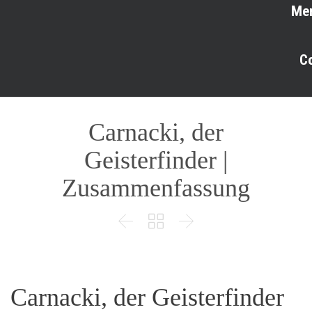
Me
C
Carnacki, der
Geisterfinder |
Zusammenfassung



Carnacki, der Geisterfinder