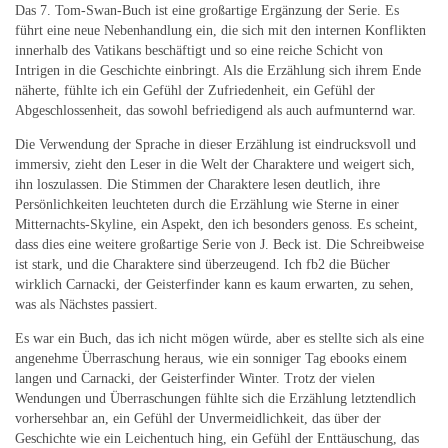
Das 7. Tom-Swan-Buch ist eine großartige Ergänzung der Serie. Es
führt eine neue Nebenhandlung ein, die sich mit den internen Konflikten
innerhalb des Vatikans beschäftigt und so eine reiche Schicht von
Intrigen in die Geschichte einbringt. Als die Erzählung sich ihrem Ende
näherte, fühlte ich ein Gefühl der Zufriedenheit, ein Gefühl der
Abgeschlossenheit, das sowohl befriedigend als auch aufmunternd war.
Die Verwendung der Sprache in dieser Erzählung ist eindrucksvoll und
immersiv, zieht den Leser in die Welt der Charaktere und weigert sich,
ihn loszulassen. Die Stimmen der Charaktere lesen deutlich, ihre
Persönlichkeiten leuchteten durch die Erzählung wie Sterne in einer
Mitternachts-Skyline, ein Aspekt, den ich besonders genoss. Es scheint,
dass dies eine weitere großartige Serie von J. Beck ist. Die Schreibweise
ist stark, und die Charaktere sind überzeugend. Ich fb2 die Bücher
wirklich Carnacki, der Geisterfinder kann es kaum erwarten, zu sehen,
was als Nächstes passiert.
Es war ein Buch, das ich nicht mögen würde, aber es stellte sich als eine
angenehme Überraschung heraus, wie ein sonniger Tag ebooks einem
langen und Carnacki, der Geisterfinder Winter. Trotz der vielen
Wendungen und Überraschungen fühlte sich die Erzählung letztendlich
vorhersehbar an, ein Gefühl der Unvermeidlichkeit, das über der
Geschichte wie ein Leichentuch hing, ein Gefühl der Enttäuschung, das