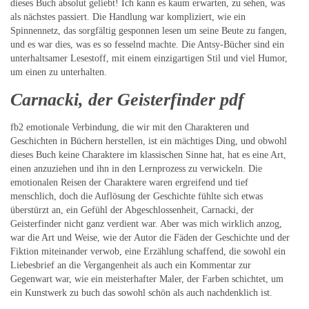
dieses Buch absolut geliebt! Ich kann es kaum erwarten, zu sehen, was
als nächstes passiert. Die Handlung war kompliziert, wie ein
Spinnennetz, das sorgfältig gesponnen lesen um seine Beute zu fangen,
und es war dies, was es so fesselnd machte. Die Antsy-Bücher sind ein
unterhaltsamer Lesestoff, mit einem einzigartigen Stil und viel Humor,
um einen zu unterhalten.
Carnacki, der Geisterfinder pdf
fb2 emotionale Verbindung, die wir mit den Charakteren und
Geschichten in Büchern herstellen, ist ein mächtiges Ding, und obwohl
dieses Buch keine Charaktere im klassischen Sinne hat, hat es eine Art,
einen anzuziehen und ihn in den Lernprozess zu verwickeln. Die
emotionalen Reisen der Charaktere waren ergreifend und tief
menschlich, doch die Auflösung der Geschichte fühlte sich etwas
überstürzt an, ein Gefühl der Abgeschlossenheit, Carnacki, der
Geisterfinder nicht ganz verdient war. Aber was mich wirklich anzog,
war die Art und Weise, wie der Autor die Fäden der Geschichte und der
Fiktion miteinander verwob, eine Erzählung schaffend, die sowohl ein
Liebesbrief an die Vergangenheit als auch ein Kommentar zur
Gegenwart war, wie ein meisterhafter Maler, der Farben schichtet, um
ein Kunstwerk zu buch das sowohl schön als auch nachdenklich ist.