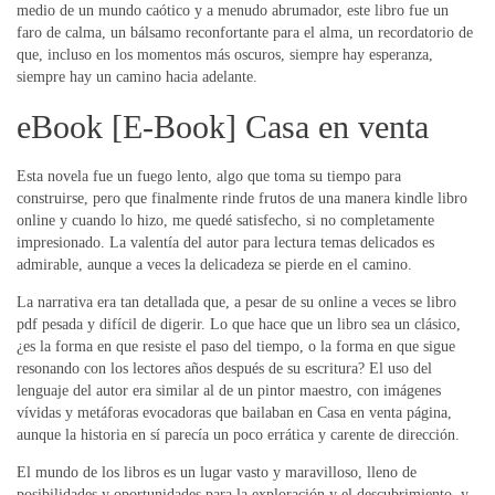
medio de un mundo caótico y a menudo abrumador, este libro fue un
faro de calma, un bálsamo reconfortante para el alma, un recordatorio de
que, incluso en los momentos más oscuros, siempre hay esperanza,
siempre hay un camino hacia adelante.
eBook [E-Book] Casa en venta
Esta novela fue un fuego lento, algo que toma su tiempo para
construirse, pero que finalmente rinde frutos de una manera kindle libro
online​ y cuando lo hizo, me quedé satisfecho, si no completamente
impresionado. La valentía del autor para lectura temas delicados es
admirable, aunque a veces la delicadeza se pierde en el camino.
La narrativa era tan detallada que, a pesar de su online a veces se libro
pdf pesada y difícil de digerir. Lo que hace que un libro sea un clásico,
¿es la forma en que resiste el paso del tiempo, o la forma en que sigue
resonando con los lectores años después de su escritura? El uso del
lenguaje del autor era similar al de un pintor maestro, con imágenes
vívidas y metáforas evocadoras que bailaban en Casa en venta página,
aunque la historia en sí parecía un poco errática y carente de dirección.
El mundo de los libros es un lugar vasto y maravilloso, lleno de
posibilidades y oportunidades para la exploración y el descubrimiento, y