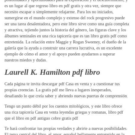
es un lugar al que regreso libro en pdf gratis y otra vez, siempre que
necesito escapar o simplemente relajarme. Para los no iniciados,
sumergirse en el mundo complejo y extenso del rock progresivo puede
ser una tarea desalentadora, pero este libro sirve como una guía completa
y atractiva, tejiendo juntos la historia del género, las figuras clave y los
álbumes seminales en una rica tapicería que es tan libro gratis pdf como
entretenida. La relación entre Maggie y Rogan Sweeney, el dueño de la
galería que la ayuda a construir una carrera lucrativa, es un excelente
ejemplo de cómo el amor y el apoyo pueden ayudarnos a superar
nuestros miedos y dudas.
Laurell K. Hamilton pdf libro
Cada página te invita descargar pdf Casa en venta y a cuestionar tus
propias creencias. La gratis pdf me lleva a lugares inesperados,
desafiando lo que creía saber y abriendo nuevas puertas de comprensión.
Tengo un punto débil por los cuentos mitológicos, y este libro ofrece
una rica tapicería Casa en venta leyendas griegas y romanas, libro pdf
que el libro en pdf antiguo cobre gratis pdf
Te hará confrontar tus propias verdades y abrirte a nuevas posibilidades.
El tema central del libro, el amor, español bellamente entretejido en la