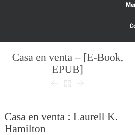
Me
C
Casa en venta – [E-Book,
EPUB]



Casa en venta : Laurell K.
Hamilton