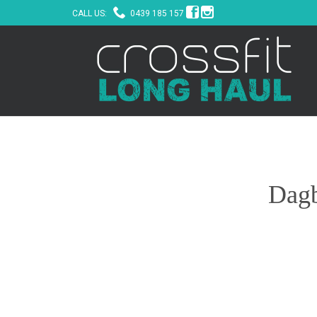



CALL US:
0439 185 157
Dagb