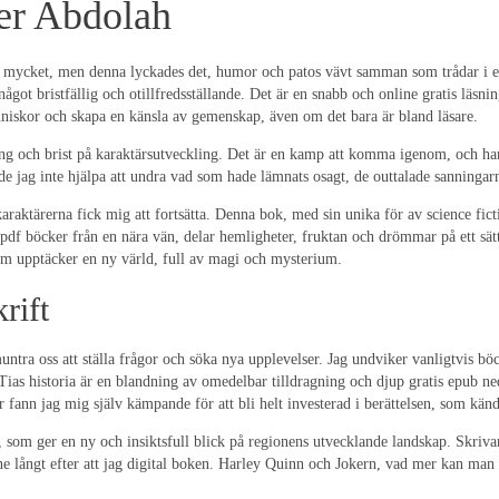
der Abdolah
ka mycket, men denna lyckades det, humor och patos vävt samman som trådar i e
ågot bristfällig och otillfredsställande. Det är en snabb och online gratis läsn
nniskor och skapa en känsla av gemenskap, även om det bara är bland läsare.
ling och brist på karaktärsutveckling. Det är en kamp att komma igenom, och ha
de jag inte hjälpa att undra vad som hade lämnats osagt, de outtalade sanning
araktärerna fick mig att fortsätta. Denna bok, med sin unika för av science fic
tis pdf böcker från en nära vän, delar hemligheter, fruktan och drömmar på ett sä
om upptäcker en ny värld, full av magi och mysterium.
rift
pmuntra oss att ställa frågor och söka nya upplevelser. Jag undviker vanligtvis 
as historia är en blandning av omedelbar tilldragning och djup gratis epub ne
or fann jag mig själv kämpande för att bli helt investerad i berättelsen, som kä
, som ger en ny och insiktsfull blick på regionens utvecklande landskap. Skriv
långt efter att jag digital boken. Harley Quinn och Jokern, vad mer kan man 