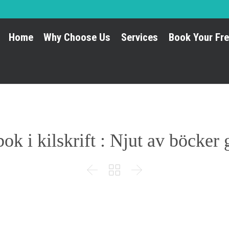
Home
Why Choose Us
Services
Book Your Fre
ok i kilskrift : Njut av böcker g


