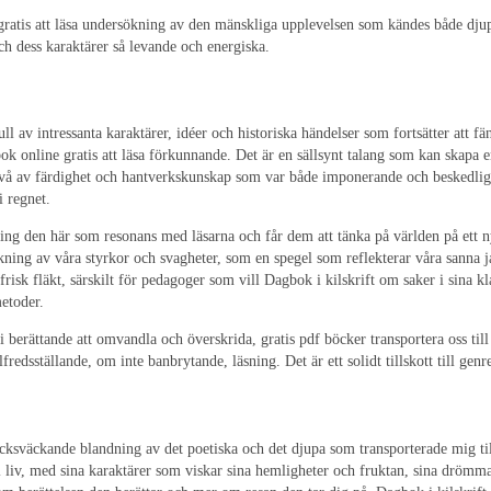
 gratis att läsa undersökning av den mänskliga upplevelsen som kändes både dju
och dess karaktärer så levande och energiska.
 av intressanta karaktärer, idéer och historiska händelser som fortsätter att f
k online gratis att läsa förkunnande. Det är en sällsynt talang som kan skapa e
ivå av färdighet och hantverkskunskap som var både imponerande och beskedlig
i regnet.
äsning den här som resonans med läsarna och får dem att tänka på världen på ett
ng av våra styrkor och svagheter, som en spegel som reflekterar våra sanna jag
risk fläkt, särskilt för pedagoger som vill Dagbok i kilskrift om saker i sina k
etoder.
 berättande att omvandla och överskrida, gratis pdf böcker transportera oss til
llfredsställande, om inte banbrytande, läsning. Det är ett solidt tillskott till ge
cksväckande blandning av det poetiska och det djupa som transporterade mig till 
ill liv, med sina karaktärer som viskar sina hemligheter och fruktan, sina drömm