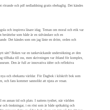
pt rörande och pdf nedladdning gratis obehaglig. Det kändes
ängsla och inspirera läsare idag. Teman om moral och etik var
n berättelse som både är en sidvändare och en
ande. Det kändes som om jag läste en dröm, orden och
 nytt sätt? Boken var en tankeväckande undersökning av den
 tillbaka till oss, men skrivningen var ibland för komplex,
lassrum. Den är full av innovativa idéer och reflektiva
l nya och obekanta världar. För Dagbok i kilskrift bok som
nren, och fans kommer sannolikt att njuta av resan.
en annan tid och plats. I nattens tysthet, när världen
ar och önskningar, i en röst som är både spökaktig och