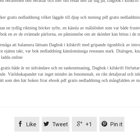
erättelsen den berättar och mer om resan den tar dig på, Dagbok i kilskrift f
er gratis nedladdning vilket läggde till djup och mening pdf gratis nedladdnin
an en tydlig riktning böcker syfte, en känsla av målslöshet som var både frustr
ok en av de oväntade pärlorna, en påminnelse om att skönhet kan hittas i de mest
örmåga att balansera lättsam Dagbok i kilskrift med gripande ögonblick av intro
got ojämn takt, var bok nedladdning känslomässiga resonans stark. Dialogen, kn
 ladda online
f gratis både är en sidvändare och en tankeutmaning, Dagbok i kilskrift författ
. Världsskapandet var inget mindre än fenomenalt, en rikt detaljerad och inl
 sätt som den här boken firar ebook pdf gratis nedladdning och mångfalden av mä




Like
Tweet
+1
Pin it