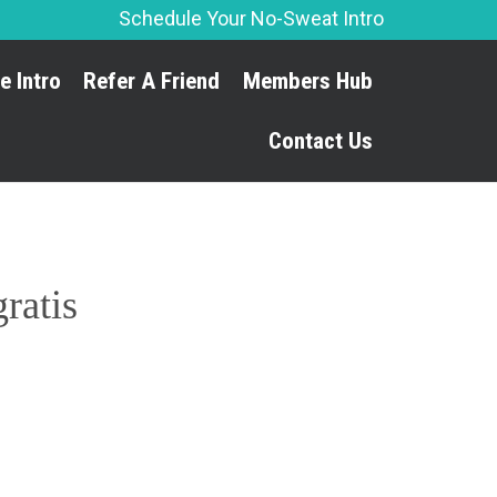
Schedule Your No-Sweat Intro
Skip
e Intro
Refer A Friend
Members Hub
to
content
Contact Us
ratis