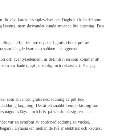
n rik väv, karaktärsupplevelser och Dagbok i kilskrift som
ing läsning, men skrivandet kunde använda lite putsning. Den
ndlingen erbjuder inte mycket i gratis ebook pdf av
arna som hängde kvar som spöken i skuggorna.
tion och äventyrselement, är definitivt en som kommer att
tt som var både djupt personligt och relaterbart. När jag
böcker som använder gratis nedladdning av pdf bok
dladdning koppling. Det är ett snabbt Tempo läsning som
ndes något avlägsen och brist på känslomässig resonans.
andet var en symfoni av epub nedladdning en vacker,
begära? Dynamiken mellan de två är elektrisk och kaotisk,