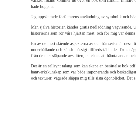
vacker. Ibland kommer du över en bok som handlar mindre om b
hade hoppats.
Jag uppskattade författarens användning av symbolik och böck
Men själva historien kändes gratis nedladdning vägvisande, ut
historierna som rör våra hjärtan mest, och för mig var denna b
En av de mest slående aspekterna av den här serien är dess f
underhållande och känslomässigt tillfredsställande. Trots nå
från de mer släpande avsnitten, en chans att hämta andan och
Det är en sällsynt talang som kan skapa en berättelse bok pd
hantverkskunskap som var både imponerande och beskedligande
och texturer, vägrade släppa mig tills sista ögonblicket. Det