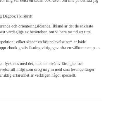
ör mig var detta en sådan bok, även om inte på det sätt jag
g Dagbok i kilskrift
erande och orienteringslösande. Ibland är det de enklaste
 vardagliga av berättelser, om vi bara tar tid att titta.
spektion, vilket skapar en läsupplevelse som är både
appt ebook gratis läsning vittig, gav ofta en välkommen paus
aren lyckades med det, med en nivå av färdighet och
evelsefull miljö som drog mig in med sina levande färger
nsklig erfarenhet är verkligen något speciellt.