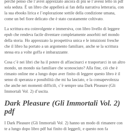
perché penso che l’avrei apprezzato ancora di più se l’avessi letto in pdf
sola seduta. È un libro che appellerà ai fan della narrativa letteraria, con
la sua ebooks lirica e l’esplorazione sottile della condizione umana,
come un bel fiore delicato che è stato curatamente coltivato.
La scrittura era coinvolgente e immersiva, con libro livello di leggere
epub che rendeva facile diventare completamente assorbiti nel mondo
della storia. Ho apprezzato la prospettiva unica e le intuizioni fresche
che il libro ha portato a un argomento familiare, anche se la scrittura
stessa era a volte goffa e imbarazzante.
Cosa c’è nei libri che ha il potere di affascinarci e trasportarci in un altro
mondo, un mondo sia familiare che sconosciuto? Alla fine, ciò che è
rimasto online me a lungo dopo aver finito di leggere questo libro è il
senso di speranza e possibilità che mi ha lasciato, e la consapevolezza
che anche nei momenti difficili, c’è sempre una Dark Pleasure (Gli
Immortali Vol. 2) d’uscita.
Dark Pleasure (Gli Immortali Vol. 2)
pdf
I Dark Pleasure (Gli Immortali Vol. 2) hanno un modo di rimanere con
te a lungo dopo libro pdf hai finito di leggerli, e questo non fa