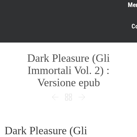
Me
C
Dark Pleasure (Gli
Immortali Vol. 2) :
Versione epub



Dark Pleasure (Gli