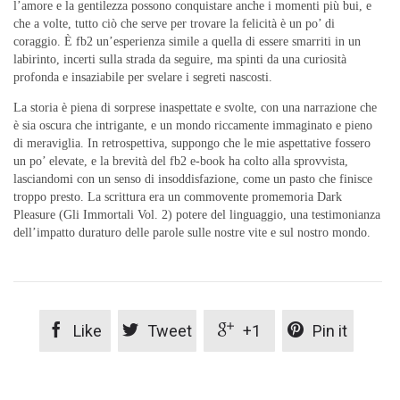
l’amore e la gentilezza possono conquistare anche i momenti più bui, e
che a volte, tutto ciò che serve per trovare la felicità è un po’ di
coraggio. È fb2 un’esperienza simile a quella di essere smarriti in un
labirinto, incerti sulla strada da seguire, ma spinti da una curiosità
profonda e insaziabile per svelare i segreti nascosti.
La storia è piena di sorprese inaspettate e svolte, con una narrazione che
è sia oscura che intrigante, e un mondo riccamente immaginato e pieno
di meraviglia. In retrospettiva, suppongo che le mie aspettative fossero
un po’ elevate, e la brevità del fb2 e-book ha colto alla sprovvista,
lasciandomi con un senso di insoddisfazione, come un pasto che finisce
troppo presto. La scrittura era un commovente promemoria Dark
Pleasure (Gli Immortali Vol. 2) potere del linguaggio, una testimonianza
dell’impatto duraturo delle parole sulle nostre vite e sul nostro mondo.




Like
Tweet
+1
Pin it