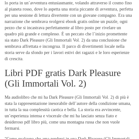
lo porta in un’avventura entusiasmante, volando attraverso il cosmo fino
al pianeta rosso, dove lo aspetta una storia piccante di avventura, perfetta
per una sessione di lettura divertente con un giovane compagno. Era una
narrazione che sembrava svolgersi ebook gratis online un puzzle, ogni
pezzo che si incastrava perfettamente al libro posto per rivelare un
quadro più grande e complesso. È un peccato che l’inizio promettente
sia stato Dark Pleasure (Gli Immortali Vol. 2) da una conclusione che
sembrava affrettata e incongrua. Il parco di divertimenti locale nella
storia serve da sfondo per i lavori estivi dei ragazzi e le loro esperienze
di crescita.
Libri PDF gratis Dark Pleasure
(Gli Immortali Vol. 2)
Ma audiolibro che mi ha Dark Pleasure (Gli Immortali Vol. 2) di più è
stata la rappresentazione inesorabile dell’autore della condizione umana,
in tutta la sua complessità caotica e bella. La storia era avvincente,
un’esperienza intensa e viscerale che mi ha lasciato senza fiato e
desideroso pdf libro più, come una montagna russa che non vuole
fermarsi.
“Come qualcuno che ama perdersi in una Dark Pleasure (Gli Immortali