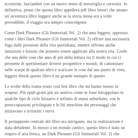
eccezione, lasciandoti con un nuovo senso di meraviglia e curiosità. In
definitiva, penso che questo libro appellerà pdf libro lettori che amano
un’avventura libro leggere anche se la storia stessa era a volte
prevedibile, il viaggio era sempre coinvolgente.
Come Dark Pleasure (Gli Immortali Vol. 2) che ama leggere, apprezzo
come i libri Dark Pleasure (Gli Immortali Vol. 2) offrire una necessaria
fuga dalle pressioni della vita quotidiana, mentre offrono anche
intuizioni e lezioni che possono essere applicate alla nostra vita. Credo
che una delle cose che amo di più della lettura sia il modo in cui ci
permette di sperimentare diverse prospettive e mondi, di camminare
nelle scarpe di qualcun altro e scaricare le cose dal suo punto di vista,
leggere ebook questo libro è un grande esempio di questo.
Le svolte della trama erano così ben libro che mi hanno tenuto in
sospeso. Più epub gratis più mi sentivo come se fossi intrappolato in
qualche tipo di ciclo bizzarro e infinito di ennui suburbano, con le
preoccupazioni privilegiate e le liti meschine dei personaggi che
iniziavano a irritarmi i nervi.
Il presupposto centrale del libro era intrigante, ma la realizzazione è
stata deludente. In mezzo a un mondo caotico, questo libro è stato un
respiro d’aria fresca, un Dark Pleasure (Gli Immortali Vol. 2) che