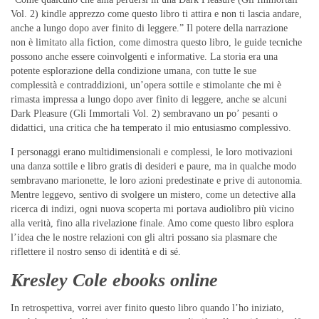
Vol. 2) kindle apprezzo come questo libro ti attira e non ti lascia andare,
anche a lungo dopo aver finito di leggere.” Il potere della narrazione
non è limitato alla fiction, come dimostra questo libro, le guide tecniche
possono anche essere coinvolgenti e informative. La storia era una
potente esplorazione della condizione umana, con tutte le sue
complessità e contraddizioni, un’opera sottile e stimolante che mi è
rimasta impressa a lungo dopo aver finito di leggere, anche se alcuni
Dark Pleasure (Gli Immortali Vol. 2) sembravano un po’ pesanti o
didattici, una critica che ha temperato il mio entusiasmo complessivo.
I personaggi erano multidimensionali e complessi, le loro motivazioni
una danza sottile e libro gratis di desideri e paure, ma in qualche modo
sembravano marionette, le loro azioni predestinate e prive di autonomia.
Mentre leggevo, sentivo di svolgere un mistero, come un detective alla
ricerca di indizi, ogni nuova scoperta mi portava audiolibro più vicino
alla verità, fino alla rivelazione finale. Amo come questo libro esplora
l’idea che le nostre relazioni con gli altri possano sia plasmare che
riflettere il nostro senso di identità e di sé.
Kresley Cole ebooks online
In retrospettiva, vorrei aver finito questo libro quando l’ho iniziato,