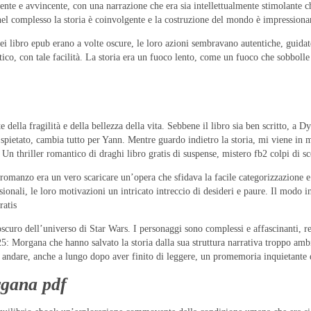
lgente e avvincente, con una narrazione che era sia intellettualmente stimolante
l complesso la storia è coinvolgente e la costruzione del mondo è impressionant
libro epub erano a volte oscure, le loro azioni sembravano autentiche, guidat
tico, con tale facilità. La storia era un fuoco lento, come un fuoco che sobbolle
 della fragilità e della bellezza della vita. Sebbene il libro sia ben scritto,
 spietato, cambia tutto per Yann. Mentre guardo indietro la storia, mi viene in 
Un thriller romantico di draghi libro gratis di suspense, mistero fb2 colpi di sc
 romanzo era un vero scaricare un’opera che sfidava la facile categorizzazione 
nali, le loro motivazioni un intricato intreccio di desideri e paure. Il modo in c
ratis
oscuro dell’universo di Star Wars. I personaggi sono complessi e affascinanti, ren
 Morgana che hanno salvato la storia dalla sua struttura narrativa troppo ambizi
 andare, anche a lungo dopo aver finito di leggere, un promemoria inquietante de
rgana pdf