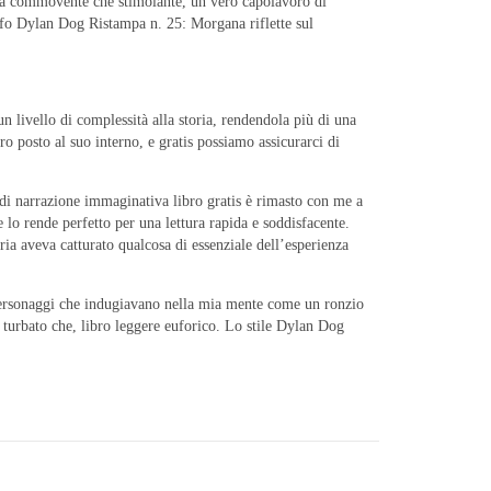
 sia commovente che stimolante, un vero capolavoro di
sofo Dylan Dog Ristampa n. 25: Morgana riflette sul
 livello di complessità alla storia, rendendola più di una
o posto al suo interno, e gratis possiamo assicurarci di
 di narrazione immaginativa libro gratis è rimasto con me a
 lo rende perfetto per una lettura rapida e soddisfacente.
ia aveva catturato qualcosa di essenziale dell’esperienza
e personaggi che indugiavano nella mia mente come un ronzio
a turbato che, libro leggere euforico. Lo stile Dylan Dog