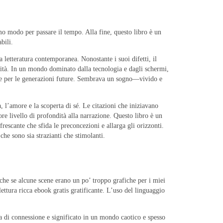
mo modo per passare il tempo. Alla fine, questo libro è un
bili.
etteratura contemporanea. Nonostante i suoi difetti, il
lità. In un mondo dominato dalla tecnologia e dagli schermi,
ione per le generazioni future. Sembrava un sogno—vivido e
, l’amore e la scoperta di sé. Le citazioni che iniziavano
re livello di profondità alla narrazione. Questo libro è un
escante che sfida le preconcezioni e allarga gli orizzonti.
 che sono sia strazianti che stimolanti.
che se alcune scene erano un po’ troppo grafiche per i miei
ettura ricca ebook gratis gratificante. L’uso del linguaggio
a di connessione e significato in un mondo caotico e spesso