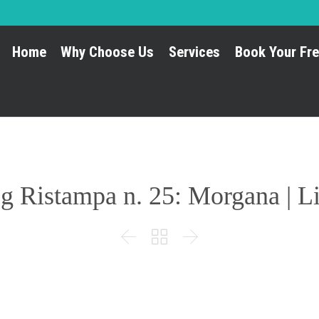
Home
Why Choose Us
Services
Book Your Fre
 Ristampa n. 25: Morgana | L


