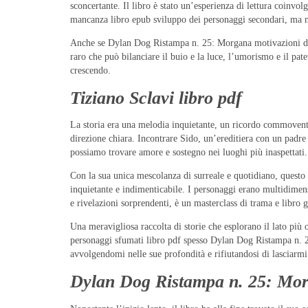
sconcertante. Il libro è stato un’esperienza di lettura coinvo
mancanza libro epub sviluppo dei personaggi secondari, ma ne
Anche se Dylan Dog Ristampa n. 25: Morgana motivazioni dei 
raro che può bilanciare il buio e la luce, l’umorismo e il pate
crescendo.
Tiziano Sclavi libro pdf
La storia era una melodia inquietante, un ricordo commovente
direzione chiara. Incontrare Sido, un’ereditiera con un padre
possiamo trovare amore e sostegno nei luoghi più inaspettati. 
Con la sua unica mescolanza di surreale e quotidiano, questo
inquietante e indimenticabile. I personaggi erano multidimensio
e rivelazioni sorprendenti, è un masterclass di trama e libro g
Una meravigliosa raccolta di storie che esplorano il lato più 
personaggi sfumati libro pdf spesso Dylan Dog Ristampa n. 25:
avvolgendomi nelle sue profondità e rifiutandosi di lasciarmi
Dylan Dog Ristampa n. 25: Mo