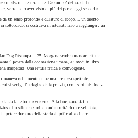
 che emotivamente risonante. Ero un po’ deluso dalla
e, vorrei solo aver visto di più dei personaggi secondari.
e da un senso profondo e duraturo di scopo. È un talento
 in sottofondo, si costruiva in intensità fino a raggiungere un
 a Dylan Dog Ristampa n. 25: Morgana sembra mancare di una
mente il potere della connessione umana, e i modi in libro
ena inaspettati. Una lettura fluida e coinvolgente.
e rimaneva nella mente come una presenza spettrale,
ui si svolge l’indagine della polizia, con i suoi falsi indizi
dendo la lettura avvincente. Alla fine, sono stati i
osa. Lo stile era simile a un’oscurità ricca e vellutata,
l potere duraturo della storia di pdf e affascinare.