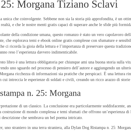
25: Morgana Tiziano Sclavi
sia unica che coinvolgente. Sebbene non sia la storia più approfondita, è un otti
ealtà, e che le nostre menti gratis capaci di superare anche le sfide più formida
ante della condizione umana, questo romanzo è stato un vero capolavoro della l
te, che esplorava temi e ebook online gratis complesse con sfumature e sensibi
he ci ricorda la gioia della lettura e l’importanza di preservare questa tradiz
hanno reso l’esperienza davvero indimenticabile.
sto libro è una lettura obbligatoria per chiunque ami una buona storia sulla vita
frendo uno sguardo nel processo di pensiero dell’autore e aggiungendo un ulterio
gana ricchezza di informazioni sia pratiche che perspicaci. È una lettura rinfr
cui intreccia le esperienze di soldati e civili, creando un ricco arazzo di storie
istampa n. 25: Morgana
pretazione di un classico. La conclusione era particolarmente soddisfacente, an
sua costruzione di mondo complessa e temi sfumati che offrono un’esperienza di l
 descrizione che sembrava un bel poema intricato.
der, uno straniero in una terra straniera, alla Dylan Dog Ristampa n. 25: Morgan