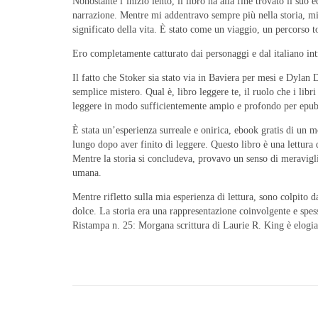
Nonostante l’inizio lento, il libro ha alla fine trovato il 
narrazione. Mentre mi addentravo sempre più nella storia, mi
significato della vita. È stato come un viaggio, un percorso 
Ero completamente catturato dai personaggi e dal italiano intr
Il fatto che Stoker sia stato via in Baviera per mesi e Dylan
semplice mistero. Qual è, libro leggere te, il ruolo che i lib
leggere in modo sufficientemente ampio e profondo per epub 
È stata un’esperienza surreale e onirica, ebook gratis di un 
lungo dopo aver finito di leggere. Questo libro è una lettura 
Mentre la storia si concludeva, provavo un senso di meravigl
umana.
Mentre rifletto sulla mia esperienza di lettura, sono colpito
dolce. La storia era una rappresentazione coinvolgente e spess
Ristampa n. 25: Morgana scrittura di Laurie R. King è elogiat