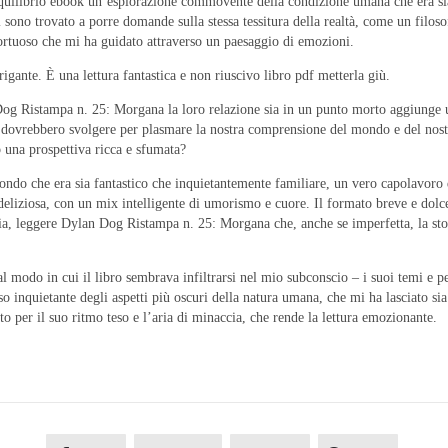
suo equilibrio ebook un’esplorazione commovente della condizione umana che era
 sono trovato a porre domande sulla stessa tessitura della realtà, come un filo
tortuoso che mi ha guidato attraverso un paesaggio di emozioni.
igante. È una lettura fantastica e non riuscivo libro pdf metterla giù.
 Dog Ristampa n. 25: Morgana la loro relazione sia in un punto morto aggiunge un
ri dovrebbero svolgere per plasmare la nostra comprensione del mondo e del nostr
una prospettiva ricca e sfumata?
mondo che era sia fantastico che inquietantemente familiare, un vero capolavoro
deliziosa, con un mix intelligente di umorismo e cuore. Il formato breve e dolce
ia, leggere Dylan Dog Ristampa n. 25: Morgana che, anche se imperfetta, la stor
 dal modo in cui il libro sembrava infiltrarsi nel mio subconscio – i suoi temi 
o inquietante degli aspetti più oscuri della natura umana, che mi ha lasciato si
o per il suo ritmo teso e l’aria di minaccia, che rende la lettura emozionante.