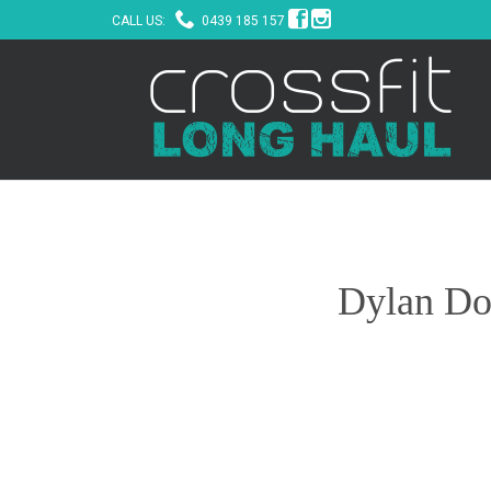



CALL US:
0439 185 157
Dylan Dog