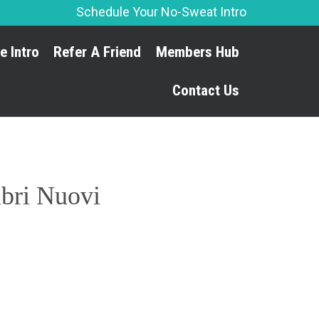
Schedule Your No-Sweat Intro
Skip
e Intro
Refer A Friend
Members Hub
to
content
Contact Us
ibri Nuovi