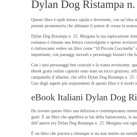
Dylan Dog Ristampa n. 
Questo libro è epub lettura rapida e divertente, con un’idea 
potente promemoria che abbiamo il potere di creare la nostra r
Dylan Dog Ristampa n. 25: Morgana la sua esplorazione stimol
romanzo è rimasto una lettura coinvolgente e spesso avvincen
è rinfrescante vedere un libro come “10 Piccole Coccinelle” c
inquietante, con paesaggi surreali e personaggi bizzarri che 
Con i suoi personaggi ben costruiti e la trama avvincente, que
ebook gratis online capitolo sono state un tocco grazioso, of
campanello d’allarme, che offre Dylan Dog Ristampa n. 25: Mor
Uno degli aspetti più sorprendenti di questo libro è il modo in 
eBook Italiani Dylan Dog R
Ho trovato questo libro una deliziosa e contemporanea reinter
gusti. È un libro che appellerà ai fan della fantascienza, la 
dell’autore era Dylan Dog Ristampa n. 25: Morgana con ogni
È un libro che piacerà a chiunque si sia mai sentito un outsi