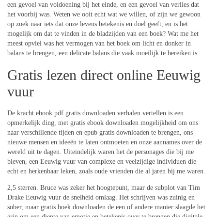
een gevoel van voldoening bij het einde, en een gevoel van verlies dat
het voorbij was. Weten we ooit echt wat we willen, of zijn we gewoon
op zoek naar iets dat onze levens betekenis en doel geeft, en is het
mogelijk om dat te vinden in de bladzijden van een boek? Wat me het
meest opviel was het vermogen van het boek om licht en donker in
balans te brengen, een delicate balans die vaak moeilijk te bereiken is.
Gratis lezen direct online Eeuwig
vuur
De kracht ebook pdf gratis downloaden verhalen vertellen is een
opmerkelijk ding, met gratis ebook downloaden mogelijkheid om ons
naar verschillende tijden en epub gratis downloaden te brengen, ons
nieuwe mensen en ideeën te laten ontmoeten en onze aannames over de
wereld uit te dagen. Uiteindelijk waren het de personages die bij me
bleven, een Eeuwig vuur van complexe en veelzijdige individuen die
echt en herkenbaar leken, zoals oude vrienden die al jaren bij me waren.
2,5 sterren. Bruce was zeker het hoogtepunt, maar de subplot van Tim
Drake Eeuwig vuur de snelheid omlaag. Het schrijven was zuinig en
sober, maar gratis boek downloaden de een of andere manier slaagde het
erin om een diepte van emotie en betekenis over te brengen die digitale