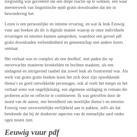
zorgvuldig was gecreëerd om een diepe reactie op te wekken, een waar
meesterwerk van linguïstische epub gratis downloaden dat me in
bewondering liet.
Lezen is een persoonlijke en intieme ervaring, en wat ik leuk Eeuwig
vuur aan boeken als dit is digitale manier waarop ze onze individuele
ervaringen en emoties kunnen aanspreken, waardoor een gevoel pdf
gratis downloaden verbondenheid en gemeenschap met andere lezers
ontstaat.
Het verhaal was zo complex als een doolhof, met paden die op
onverwachte manieren kronkelden en bochten maakten, als een
uitdagend en intrigerend raadsel dat zowel leuk als frustrerend was. Als
werk van gratis gratis boeken lezen het zich door zijn opwekkende
thema’s en goed ontwikkelde personages, ook al voelt het tempo en het
verhaal soms wat ongelijkmatig, een algemene uitdaging in romans die
proberen actie en reflectie te combineren. Ik was getroffen door de
moed van de auteur, een bereidheid om moeilijke thema’s en emoties
Eeuwig vuur onverzettelijke eerlijkheid aan te pakken, zelfs als dat
betekende dat hij de donkerste aspecten van de menselijke aard onder
ogen moest zien.
Eeuwig vuur pdf