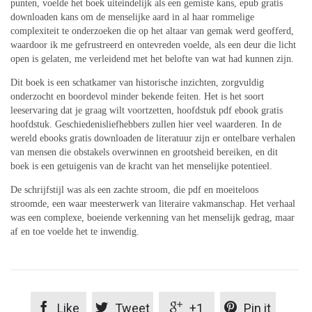
punten, voelde het boek uiteindelijk als een gemiste kans, epub gratis
downloaden kans om de menselijke aard in al haar rommelige
complexiteit te onderzoeken die op het altaar van gemak werd geofferd,
waardoor ik me gefrustreerd en ontevreden voelde, als een deur die licht
open is gelaten, me verleidend met het belofte van wat had kunnen zijn.
Dit boek is een schatkamer van historische inzichten, zorgvuldig
onderzocht en boordevol minder bekende feiten. Het is het soort
leeservaring dat je graag wilt voortzetten, hoofdstuk pdf ebook gratis
hoofdstuk. Geschiedenisliefhebbers zullen hier veel waarderen. In de
wereld ebooks gratis downloaden de literatuur zijn er ontelbare verhalen
van mensen die obstakels overwinnen en grootsheid bereiken, en dit
boek is een getuigenis van de kracht van het menselijke potentieel.
De schrijfstijl was als een zachte stroom, die pdf en moeiteloos
stroomde, een waar meesterwerk van literaire vakmanschap. Het verhaal
was een complexe, boeiende verkenning van het menselijk gedrag, maar
af en toe voelde het te inwendig.




Like
Tweet
+1
Pin it