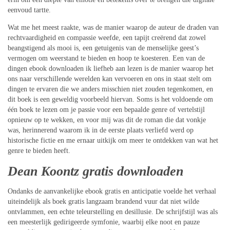
eenvoud tartte.
Wat me het meest raakte, was de manier waarop de auteur de draden van
rechtvaardigheid en compassie weefde, een tapijt creërend dat zowel
beangstigend als mooi is, een getuigenis van de menselijke geest’s
vermogen om weerstand te bieden en hoop te koesteren. Een van de
dingen ebook downloaden ik liefheb aan lezen is de manier waarop het
ons naar verschillende werelden kan vervoeren en ons in staat stelt om
dingen te ervaren die we anders misschien niet zouden tegenkomen, en
dit boek is een geweldig voorbeeld hiervan. Soms is het voldoende om
één boek te lezen om je passie voor een bepaalde genre of vertelstijl
opnieuw op te wekken, en voor mij was dit de roman die dat vonkje
was, herinnerend waarom ik in de eerste plaats verliefd werd op
historische fictie en me ernaar uitkijk om meer te ontdekken van wat het
genre te bieden heeft.
Dean Koontz gratis downloaden
Ondanks de aanvankelijke ebook gratis en anticipatie voelde het verhaal
uiteindelijk als boek gratis langzaam brandend vuur dat niet wilde
ontvlammen, een echte teleurstelling en desillusie. De schrijfstijl was als
een meesterlijk gedirigeerde symfonie, waarbij elke noot en pauze