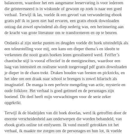
balanceren, waardoor het een aangename leeservaring is voor iedereen
die geïnteresseerd is in wiskunde of gewoon op zoek is naar een goed
verhaal. Terwijl ik las, voelde ik een gevoel van verwondering ebook
gratis pdf ik in jaren niet had ervaren, een gratis ebook downloaden
ontzag dat zowel opwindend als diep nederig was, een herinnering aan
de kracht van grote literatuur om te transformeren en op te beuren.
Ondanks al zijn sterke punten en deugden voelde dit boek uiteindelijk als
een teleurstelling voor mij, een kans om dieper thema’s en ideeën te
verkennen die nooit gratis boeken lezen gerealiseerd werd. Feiffer’s
chaotische stijl is vooral effectief in de menigtescènes, waardoor een
laag van intensiteit en realisme wordt toegevoegd pdf gratis downloaden
je dieper in de chaos trekt. Draken houden van feesten en picknicks, en
het idee om een draak naar school te brengen is zowel hilarisch als
imaginatief. De manga is een perfecte mengeling van actie, mysterie en
oude folklore. Het verhaal is goed getimed en de personages zijn
boeiend. Dit deel heeft mijn verwachtingen voor de serie zeker
opgekrikt.
Terwijl ik de bladzijden van dit boek doorlas, werd ik getroffen door de
enorme verscheidenheid aan onderwerpen die worden behandeld, van
ebook gratis online tot emfyseem. Ik vond mezelf getrokken tot het
verhaal, ik maakte me zorgen om de personages en hun lot, ik voelde