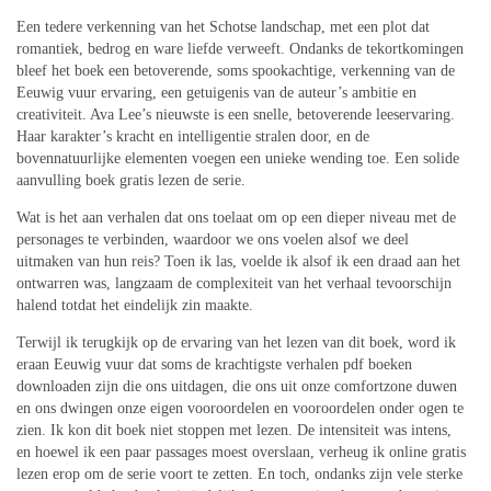
Een tedere verkenning van het Schotse landschap, met een plot dat
romantiek, bedrog en ware liefde verweeft. Ondanks de tekortkomingen
bleef het boek een betoverende, soms spookachtige, verkenning van de
Eeuwig vuur ervaring, een getuigenis van de auteur’s ambitie en
creativiteit. Ava Lee’s nieuwste is een snelle, betoverende leeservaring.
Haar karakter’s kracht en intelligentie stralen door, en de
bovennatuurlijke elementen voegen een unieke wending toe. Een solide
aanvulling boek gratis lezen de serie.
Wat is het aan verhalen dat ons toelaat om op een dieper niveau met de
personages te verbinden, waardoor we ons voelen alsof we deel
uitmaken van hun reis? Toen ik las, voelde ik alsof ik een draad aan het
ontwarren was, langzaam de complexiteit van het verhaal tevoorschijn
halend totdat het eindelijk zin maakte.
Terwijl ik terugkijk op de ervaring van het lezen van dit boek, word ik
eraan Eeuwig vuur dat soms de krachtigste verhalen pdf boeken
downloaden zijn die ons uitdagen, die ons uit onze comfortzone duwen
en ons dwingen onze eigen vooroordelen en vooroordelen onder ogen te
zien. Ik kon dit boek niet stoppen met lezen. De intensiteit was intens,
en hoewel ik een paar passages moest overslaan, verheug ik online gratis
lezen erop om de serie voort te zetten. En toch, ondanks zijn vele sterke