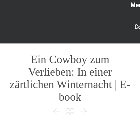
Me
C
Ein Cowboy zum
Verlieben: In einer
zärtlichen Winternacht | E-
book


