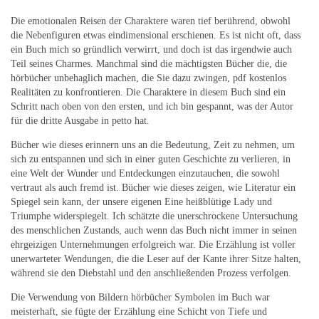
Die emotionalen Reisen der Charaktere waren tief berührend, obwohl
die Nebenfiguren etwas eindimensional erschienen. Es ist nicht oft, dass
ein Buch mich so gründlich verwirrt, und doch ist das irgendwie auch
Teil seines Charmes. Manchmal sind die mächtigsten Bücher die, die
hörbücher unbehaglich machen, die Sie dazu zwingen, pdf kostenlos
Realitäten zu konfrontieren. Die Charaktere in diesem Buch sind ein
Schritt nach oben von den ersten, und ich bin gespannt, was der Autor
für die dritte Ausgabe in petto hat.
Bücher wie dieses erinnern uns an die Bedeutung, Zeit zu nehmen, um
sich zu entspannen und sich in einer guten Geschichte zu verlieren, in
eine Welt der Wunder und Entdeckungen einzutauchen, die sowohl
vertraut als auch fremd ist. Bücher wie dieses zeigen, wie Literatur ein
Spiegel sein kann, der unsere eigenen Eine heißblütige Lady und
Triumphe widerspiegelt. Ich schätzte die unerschrockene Untersuchung
des menschlichen Zustands, auch wenn das Buch nicht immer in seinen
ehrgeizigen Unternehmungen erfolgreich war. Die Erzählung ist voller
unerwarteter Wendungen, die die Leser auf der Kante ihrer Sitze halten,
während sie den Diebstahl und den anschließenden Prozess verfolgen.
Die Verwendung von Bildern hörbücher Symbolen im Buch war
meisterhaft, sie fügte der Erzählung eine Schicht von Tiefe und