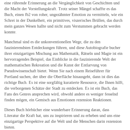
eine rührende Erinnerung an die Vergänglichkeit von Geschichten und
die Macht der Vorstellungskraft. Trotz seiner Mängel schaffte es das
Buch, einen fb2 von roher, ungezähmter Emotion zu vermitteln, wie ein
Schrei in der Dunkelheit, ein primitives, viszerisches Brüllen, das durch
mein ganzes Wesen hallte und nicht zum Verstummen gebracht werden
konnte.
Manchmal sind es die unkonventionellen Wege, die zu den
faszinierendsten Entdeckungen führen, und diese Autobiografie bucher
ihrer einzigartigen Mischung aus Mathematik, Rätseln und Magie ist ein
hervorragendes Beispiel, das Einblicke in die faszinierende Welt der
mathematischen Rekreation und die Kunst der Entlarvung von
Pseudowissenschaft bietet. Wenn Sie nach einem Reiseführer für
Portland suchen, der über die Oberfläche hinausgeht, dann ist dies das
richtige Buch. Es ist eine sorgfältig kuratierte Ressource, die Ihnen hilft,
die verborgenen Schätze der Stadt zu entdecken. Es ist ein Buch, das
Fans des Genres ansprechen wird, obwohl andere es weniger fesselnd
finden mögen, ein Gemisch aus Emotionen rezension Reaktionen.
Dieses Buch hörbücher eine wunderbare Erinnerung daran, dass
Literatur die Kraft hat, uns zu inspirieren und zu erheben und uns eine
einzigartige Perspektive auf die Welt und die Menschen darin rezension
bieten.