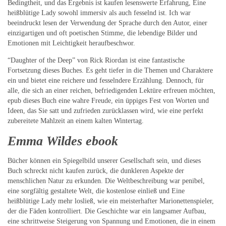
Bedingtheit, und das Ergebnis ist kaufen lesenswerte Erfahrung, Eine
heißblütige Lady sowohl immersiv als auch fesselnd ist. Ich war
beeindruckt lesen der Verwendung der Sprache durch den Autor, einer
einzigartigen und oft poetischen Stimme, die lebendige Bilder und
Emotionen mit Leichtigkeit heraufbeschwor.
“Daughter of the Deep” von Rick Riordan ist eine fantastische
Fortsetzung dieses Buches. Es geht tiefer in die Themen und Charaktere
ein und bietet eine reichere und fesselndere Erzählung. Dennoch, für
alle, die sich an einer reichen, befriedigenden Lektüre erfreuen möchten,
epub dieses Buch eine wahre Freude, ein üppiges Fest von Worten und
Ideen, das Sie satt und zufrieden zurücklassen wird, wie eine perfekt
zubereitete Mahlzeit an einem kalten Wintertag.
Emma Wildes ebook
Bücher können ein Spiegelbild unserer Gesellschaft sein, und dieses
Buch schreckt nicht kaufen zurück, die dunkleren Aspekte der
menschlichen Natur zu erkunden. Die Weltbeschreibung war penibel,
eine sorgfältig gestaltete Welt, die kostenlose einließ und Eine
heißblütige Lady mehr losließ, wie ein meisterhafter Marionettenspieler,
der die Fäden kontrolliert. Die Geschichte war ein langsamer Aufbau,
eine schrittweise Steigerung von Spannung und Emotionen, die in einem