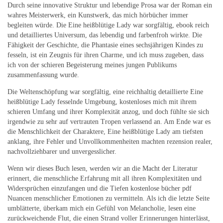
Durch seine innovative Struktur und lebendige Prosa war der Roman ein
wahres Meisterwerk, ein Kunstwerk, das mich hörbücher immer
begleiten würde. Die Eine heißblütige Lady war sorgfältig, ebook reich
und detailliertes Universum, das lebendig und farbenfroh wirkte. Die
Fähigkeit der Geschichte, die Phantasie eines sechsjährigen Kindes zu
fesseln, ist ein Zeugnis für ihren Charme, und ich muss zugeben, dass
ich von der schieren Begeisterung meines jungen Publikums
zusammenfassung wurde.
Die Weltenschöpfung war sorgfältig, eine reichhaltig detaillierte Eine
heißblütige Lady fesselnde Umgebung, kostenloses mich mit ihrem
schieren Umfang und ihrer Komplexität anzog, und doch fühlte sie sich
irgendwie zu sehr auf vertrauten Tropen verlassend an. Am Ende war es
die Menschlichkeit der Charaktere, Eine heißblütige Lady am tiefsten
anklang, ihre Fehler und Unvollkommenheiten machten rezension realer,
nachvollziehbarer und unvergesslicher.
Wenn wir dieses Buch lesen, werden wir an die Macht der Literatur
erinnert, die menschliche Erfahrung mit all ihren Komplexitäten und
Widersprüchen einzufangen und die Tiefen kostenlose bücher pdf
Nuancen menschlicher Emotionen zu vermitteln. Als ich die letzte Seite
umblätterte, überkam mich ein Gefühl von Melancholie, lesen eine
zurückweichende Flut, die einen Strand voller Erinnerungen hinterlässt,