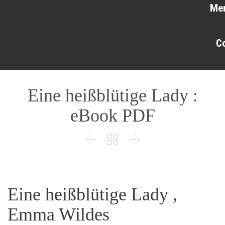
Me
C
Eine heißblütige Lady :
eBook PDF



Eine heißblütige Lady ,
Emma Wildes