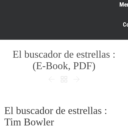
Me
C
El buscador de estrellas :
(E-Book, PDF)



El buscador de estrellas :
Tim Bowler