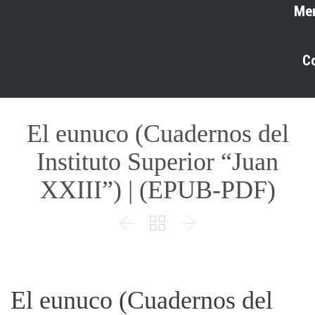
Me
C
El eunuco (Cuadernos del
Instituto Superior “Juan
XXIII”) | (EPUB-PDF)



El eunuco (Cuadernos del