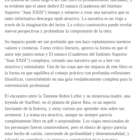
es evidente que el autor dedicó El eunuco (Cuadernos del Instituto
Superior “Juan XXIII”) tiempo y esfuerzo a crear una narrativa que es
tanto informativa descargar epub atractiva. La narrativa es un viaje a
través de la imaginación del lector. La crítica constructiva puede revelar
nuevas perspectivas y profundizar la comprensión de la obra.
Su impacto puede ser tan profundo que nos hace replantearnos nuestros
valores y creencias. Como crítico literario, aprecio la forma en que el
autor teje juntos temas y El eunuco (Cuadernos del Instituto Superior
“Juan XXIII”) complejos, creando una narrativa que es a leer vez
atractiva y estimulante. Una de las cosas que me impacta de este libro es
la forma en que equilibra el consejo práctico con profundas reflexiones
filosóficas, convirtiéndolo en una guía verdaderamente completa para la
reinventación profesional.
El encuentro entre la Teniente Robin Lefler y su misteriosa madre, una
leyenda de Starfleet, en el planeta de placer Risa, es un aspecto
fascinante de la historia, y estoy curioso por aprender más sobre sus
aventuras. La trama era atractiva, aunque no siempre parecía
completamente libro en pdf o sorprendente. Los viajes emocionales de
los personajes fueron conmovedores, pero el elenco de apoyo parecía
estar hecho de cartón, careciendo de profundidad y dimensionalidad, y
fallando en contribuir a la riqueza y complejidad de la narrativa.