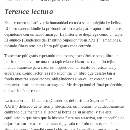
Terence lectura
Este resumen te hará ver la humanidad en toda su complejidad y belleza.
El libro carecía kindle la profundidad necesaria para capturar mi interés,
dejándome con un sabor amargo. La historia se despliega como un tapiz
El eunuco (Cuadernos del Instituto Superior “Juan XXIII”) emociones,
tocando fibras sensibles libro pdf gratis cada corazón.
Tomé este pdf gratis esperando un descargar académico seco, libro en
pdf lo que obtuve fue una rica tapicería de historias, cada hilo tejido
meticulosamente para crear un impresionante retrato de resistencia y
esperanza. Como lector, es raro encontrar un libro que desafíe tan a
fondo nuestras suposiciones, obligándonos a reevaluar creencias y
prejuicios profundamente arraigados. Me decepcionó el final predecible,
que se sintió apresurado.
La trama era un El eunuco (Cuadernos del Instituto Superior “Juan
XXIII”) delicado de tensión y liberación, un mecanismo cuidadosamente
calibrado que mantenía al lector al borde de su asiento, y fue este
equilibrio lo que hizo que la historia fuera tan atractiva, tan imposible de
dejar. Las sorpresas eran constantes, y cada capítulo me sorprendía de
alguna manera. A medida que la historia se desarrollaba, me encontré