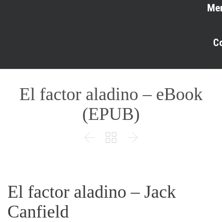
Me
C
El factor aladino – eBook
(EPUB)



El factor aladino – Jack
Canfield