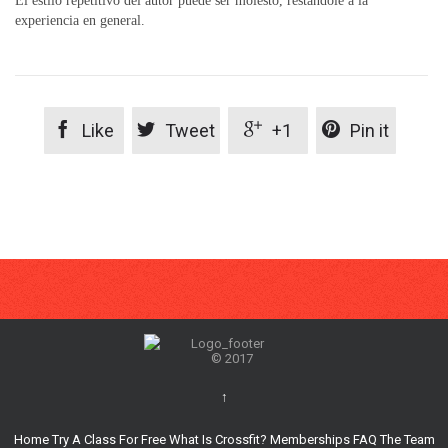
El estilo repetitivo del autor puede ser molesto, restándole a la
experiencia en general.




Like
Tweet
+1
Pin it
© 2017
↑
Home
Try A Class For Free
What Is Crossfit?
Memberships
FAQ
The Team