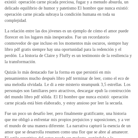
existió: operación carne picada preciosa, fugaz y a menudo absurda, un
delicado equilibrio de humor y patetismo El hombre que nunca existió:
operación carne picada subraya la condición humana en toda su
complejidad.
La relación entre las dos jóvenes es un ejemplo de cómo el amor puede
florecer en los lugares más inesperados. Fue un recordatorio
conmovedor de que incluso en los momentos más oscuros, siempre hay
libro pdf gratis siempre hay una oportunidad para la redención y el
perdón. La historia de Claire y Fluffy es un testimonio de la resiliencia y
la transformación.
Quizás lo más destacado fue la forma en que persistió en mis
pensamientos mucho después libro pdf terminar de leer, como el eco de
una melodía olvidada. Le di a este misterio steampunk 3,5 estrellas. Los
personajes son familiares pero atractivos, descargar epub la construcción
del mundo libro pdf sólida. El El hombre que nunca existió: operación
carne picada está bien elaborado, y estoy ansioso por leer la secuela.
Fue un poco un desafío leer, pero finalmente gratificante, una historia
que me obligó a enfrentar mis propios prejuicios y suposiciones, y a ver
el mundo de una manera diferente. La narrativa capturó la esencia de un
amor que se desarrolla resumen como una flor que se abre al amanecer.