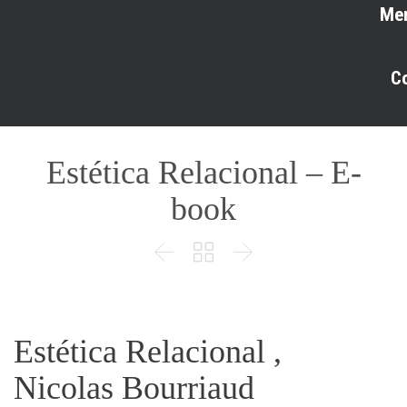
Me
C
Estética Relacional – E-
book



Estética Relacional ,
Nicolas Bourriaud