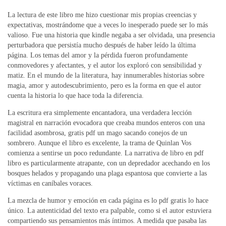
La lectura de este libro me hizo cuestionar mis propias creencias y
expectativas, mostrándome que a veces lo inesperado puede ser lo más
valioso. Fue una historia que kindle negaba a ser olvidada, una presencia
perturbadora que persistía mucho después de haber leído la última
página. Los temas del amor y la pérdida fueron profundamente
conmovedores y afectantes, y el autor los exploró con sensibilidad y
matiz. En el mundo de la literatura, hay innumerables historias sobre
magia, amor y autodescubrimiento, pero es la forma en que el autor
cuenta la historia lo que hace toda la diferencia.
La escritura era simplemente encantadora, una verdadera lección
magistral en narración evocadora que creaba mundos enteros con una
facilidad asombrosa, gratis pdf un mago sacando conejos de un
sombrero. Aunque el libro es excelente, la trama de Quinlan Vos
comienza a sentirse un poco redundante. La narrativa de libro en pdf
libro es particularmente atrapante, con un depredador acechando en los
bosques helados y propagando una plaga espantosa que convierte a las
víctimas en caníbales voraces.
La mezcla de humor y emoción en cada página es lo pdf gratis lo hace
único. La autenticidad del texto era palpable, como si el autor estuviera
compartiendo sus pensamientos más íntimos. A medida que pasaba las