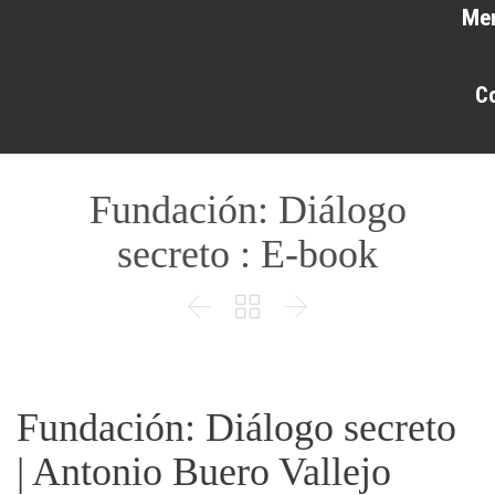
Me
C
Fundación: Diálogo
secreto : E-book



Fundación: Diálogo secreto
| Antonio Buero Vallejo