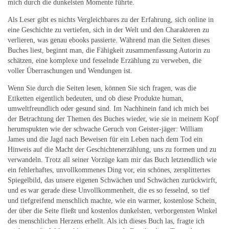
mich durch die dunkelsten Momente führte.
Als Leser gibt es nichts Vergleichbares zu der Erfahrung, sich online in
eine Geschichte zu vertiefen, sich in der Welt und den Charakteren zu
verlieren, was genau ebooks passierte. Während man die Seiten dieses
Buches liest, beginnt man, die Fähigkeit zusammenfassung Autorin zu
schätzen, eine komplexe und fesselnde Erzählung zu verweben, die
voller Überraschungen und Wendungen ist.
Wenn Sie durch die Seiten lesen, können Sie sich fragen, was die
Etiketten eigentlich bedeuten, und ob diese Produkte human,
umweltfreundlich oder gesund sind. Im Nachhinein fand ich mich bei
der Betrachtung der Themen des Buches wieder, wie sie in meinem Kopf
herumspukten wie der schwache Geruch von Geister-jäger: William
James und die Jagd nach Beweisen für ein Leben nach dem Tod ein
Hinweis auf die Macht der Geschichtenerzählung, uns zu formen und zu
verwandeln. Trotz all seiner Vorzüge kam mir das Buch letztendlich wie
ein fehlerhaftes, unvollkommenes Ding vor, ein schönes, zersplittertes
Spiegelbild, das unsere eigenen Schwächen und Schwächen zurückwirft,
und es war gerade diese Unvollkommenheit, die es so fesselnd, so tief
und tiefgreifend menschlich machte, wie ein warmer, kostenlose Schein,
der über die Seite fließt und kostenlos dunkelsten, verborgensten Winkel
des menschlichen Herzens erhellt. Als ich dieses Buch las, fragte ich