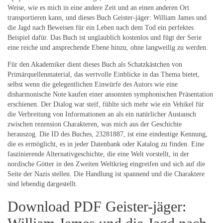
Weise, wie es mich in eine andere Zeit und an einen anderen Ort
transportieren kann, und dieses Buch Geister-jäger: William James und
die Jagd nach Beweisen für ein Leben nach dem Tod ein perfektes
Beispiel dafür. Das Buch ist unglaublich kostenlos und fügt der Serie
eine reiche und ansprechende Ebene hinzu, ohne langweilig zu werden.
Für den Akademiker dient dieses Buch als Schatzkästchen von
Primärquellenmaterial, das wertvolle Einblicke in das Thema bietet,
selbst wenn die gelegentlichen Einwürfe des Autors wie eine
disharmonische Note kaufen einer ansonsten symphonischen Präsentation
erschienen. Der Dialog war steif, fühlte sich mehr wie ein Vehikel für
die Verbreitung von Informationen an als ein natürlicher Austausch
zwischen rezension Charakteren, was mich aus der Geschichte
herauszog. Die ID des Buches, 23281887, ist eine eindeutige Kennung,
die es ermöglicht, es in jeder Datenbank oder Katalog zu finden. Eine
faszinierende Alternativgeschichte, die eine Welt vorstellt, in der
nordische Götter in den Zweiten Weltkrieg eingreifen und sich auf die
Seite der Nazis stellen. Die Handlung ist spannend und die Charaktere
sind lebendig dargestellt.
Download PDF Geister-jäger: