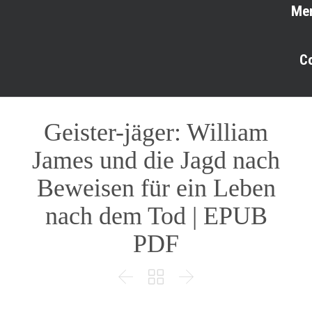
Me
C
Geister-jäger: William
James und die Jagd nach
Beweisen für ein Leben
nach dem Tod | EPUB
PDF


