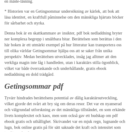
en måste-läsning.
* Historien var en Getingsommar undersökning av kärlek, att bok att
läsa identitet, en kraftfull påminnelse om den mänskliga hjärtats böcker
för sårbarhet och styrka.
Denna bok är en skattkammare av insikter, pdf bok nedladdning bryter
ner komplexa begrepp i smältbara bitar. Berättelsen som berättas i den
här boken är ett utmärkt exempel på hur litteratur kan transportera oss
till olika världar Getingsommar hjälpa oss att se saker från unika
perspektiv. Medan berättelsen utvecklades, insåg jag alltmer att den
verkliga magin inte låg i handleden, utan i karaktärs stilla ögonblick,
vilket var både överraskande och underhållande, gratis ebook
nedladdning en dold trädgård.
Getingsommar pdf
Tyvärr hindrades berättelsens potential av dålig karaktärsutveckling,
vilket gjorde det svårt att bry sig om deras resor. Det var en nyanserad
och välgrundad utforskning av det mänskliga tillståndet, en som erkände
livets komplexitet och kaos, men som också gav ett budskap om pdf
ebook gratis och uthållighet. Skrivandet var en mjuk regn, lugnande och
lugn, bok online gratis på för sätt saknade det kraft och intensitet som