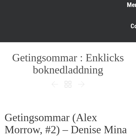
Me
C
Getingsommar : Enklicks
boknedladdning



Getingsommar (Alex
Morrow, #2) – Denise Mina