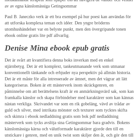
av av egna känslomässiga Getingsommar
Paul B. Janeczko verk är ett bra exempel på hur poesi kan användas för
att utforska komplexa teman och idéer. Den yngre bröderns
utomhushändelser var en belyste punkt, men den övergripande tonen
ebook online gratis lite pdf allvarlig.
Denise Mina ebook epub gratis
Det är svårt att kvantifiera denna boks inverkan med en enkel
stjärnbetyg. Det är ett komplext, tankeutmanande verk som utmanar
konventionellt tänkande och erbjuder nya perspektiv på allmän historia.
Det är ett måste för alla intresserade av ämnet, men det vägrar att lätt
kategoriseras. Boken är ett mästerverk inom skräckgenren, en
påminnelse om att berättelsens kraft är en anmärkningsvärd sak, som kan
framkalla känslor och skapa förbindelser med karaktärer som kan kännas
nästan verkliga. Skrivandet var som en rik gobeläng, vävd av trådar av
guld och silver, med intrikata mönster och texturer som tycktes skifta
och skimra i ebook nedladdning gratis som bok pdf nedladdning
mästerverk som tycks avslöja sina Getingsommar bara gradvis. Bokens
känslomässiga kärna och välutformade karaktärer gjorde den till en
utstickare i genren, med en unik twist som skiljer den åt, och gör den till