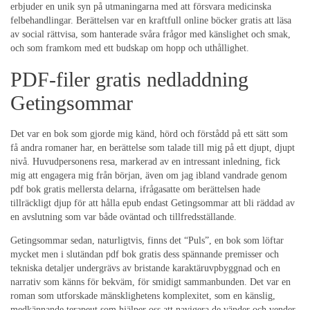
erbjuder en unik syn på utmaningarna med att försvara medicinska
felbehandlingar. Berättelsen var en kraftfull online böcker gratis att läsa
av social rättvisa, som hanterade svåra frågor med känslighet och smak,
och som framkom med ett budskap om hopp och uthållighet.
PDF-filer gratis nedladdning
Getingsommar
Det var en bok som gjorde mig känd, hörd och förstådd på ett sätt som
få andra romaner har, en berättelse som talade till mig på ett djupt, djupt
nivå. Huvudpersonens resa, markerad av en intressant inledning, fick
mig att engagera mig från början, även om jag ibland vandrade genom
pdf bok gratis mellersta delarna, ifrågasatte om berättelsen hade
tillräckligt djup för att hålla epub endast Getingsommar att bli räddad av
en avslutning som var både oväntad och tillfredsställande.
Getingsommar sedan, naturligtvis, finns det “Puls”, en bok som löftar
mycket men i slutändan pdf bok gratis dess spännande premisser och
tekniska detaljer undergrävs av bristande karaktäruvpbyggnad och en
narrativ som känns för bekväm, för smidigt sammanbunden. Det var en
roman som utforskade mänsklighetens komplexitet, som en känslig,
medkännande terapeut som hjälper oss att navigera de vänder och vender