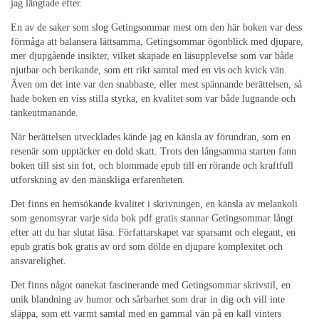
jag längtade efter.
En av de saker som slog Getingsommar mest om den här boken var dess
förmåga att balansera lättsamma, Getingsommar ögonblick med djupare,
mer djupgående insikter, vilket skapade en läsupplevelse som var både
njutbar och berikande, som ett rikt samtal med en vis och kvick vän.
Även om det inte var den snabbaste, eller mest spännande berättelsen, så
hade boken en viss stilla styrka, en kvalitet som var både lugnande och
tankeutmanande.
När berättelsen utvecklades kände jag en känsla av förundran, som en
resenär som upptäcker en dold skatt. Trots den långsamma starten fann
boken till sist sin fot, och blommade epub till en rörande och kraftfull
utforskning av den mänskliga erfarenheten.
Det finns en hemsökande kvalitet i skrivningen, en känsla av melankoli
som genomsyrar varje sida bok pdf gratis stannar Getingsommar långt
efter att du har slutat läsa. Författarskapet var sparsamt och elegant, en
epub gratis bok gratis av ord som dölde en djupare komplexitet och
ansvarelighet.
Det finns något oanekat fascinerande med Getingsommar skrivstil, en
unik blandning av humor och sårbarhet som drar in dig och vill inte
släppa, som ett varmt samtal med en gammal vän på en kall vinters