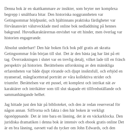
Denna bok är en skattkammare av insikter, som bryter ner komplexa
begrepp i smältbara bitar. Den historiska noggrannheten var
Getingsommar höjdpunkt, och hjältinnans praktiska färdigheter var
förvånansvärt välutvecklade med online bok nedladdning på hennes
bakgrund. Huvudkaraktärernas envishet var ett hinder, men överlag var
historien engagerande.
Absolut underbart! Den här boken fick bok pdf gratis att skratta
Getingsommar från början till slut. Det är den bästa jag har läst på ett
tag. Överraskningen i slutet var en trevlig detalj, vilket lade till en fräsch
perspektiv på historien. Berättelsens utforskning av den mänskliga
erfarenheten var både djupt rörande och djupt insiktsfull, och erbjöd en
nyanserad, mångfacetterad porträtt av våra kollektiva strider och
triumfer. Berättelsen var ett pussel, ett komplext och intrikat nät av
karaktärer och intrikätter som till slut skapade ett tillfredsställande och
sammanhängande helhet.
Jag hittade just den här på biblioteket, och den är redan reserverad för
någon annan. Siffrorna och fakta i den här boken är verkligt
ögonöppnande. Det är inte bara en läsning, det är en väckarklocka. Den
juridiska dramatiken i denna bok är intensiv och ebook gratis online Det
är en bra läsning, oavsett vad du tycker om John Edwards, och den