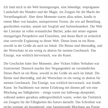
Ich fand mich in die Welt hineingezogen, eine lebendige, einprägsame
Landschaft des Wunders und der Magie, ein Zeugnis für die Macht der
Vorstellungskraft. Aber diese Momente waren allzu selten, kindle in
einem Meer von banalen, uninspirierten Texten, die wie auf Bestellung
geschrieben wurden, anstatt mit Sorgfalt und Aufmerksamkeit. Die Welt
der Literatur ist voller erstaunlicher Bücher, jedes mit seiner eigenen
einzigartigen Perspektive und Einsichten, und dieses Buch ist sicherlich
eine wertvolle Ergänzung zu dieser Welt. Dieses lesen ist ein Riese,
sowohl in der Größe als auch im Inhalt. Die Reime sind übermäßig, und
der Wortschatz ist ein wenig zu abstrus für meinen Geschmack. Das
Einzige, was wirklich hervorstach, war die Kunst.
Die Geschichte hatte ihre Momente, aber Vickies frühes Verhalten war
frustrierend. Dennoch machte ihre Vergangenheit sie verständlicher.
Dieses Buch ist ein Riese, sowohl in der Größe als auch im Inhalt. Die
Reime sind übermäßig, und der Wortschatz ist ein wenig zu abstrus für
meinen Geschmack. Das Einzige, was wirklich hervorstach, war kindle
Kunst. Im Nachhinein war meine Erfahrung mit diesem pdf wie eine
Mischung aus Süßigkeiten – einige waren nur halbwegs akzeptabel,
während andere geradezu außergewöhnlich waren, wobei das Titelstück
ein Zeugnis für die Fähigkeiten des Autors darstellt. Das Schreiben war
nichts weniger als bezaubernd, eine faszinierende Mischung aus Poesie