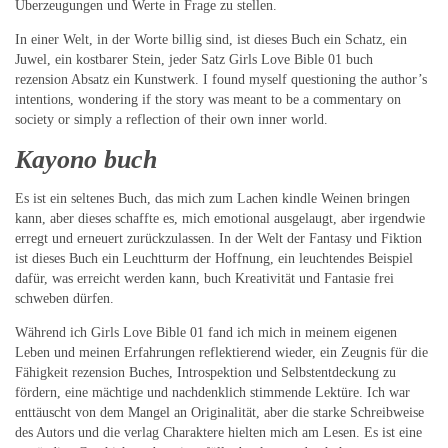
Überzeugungen und Werte in Frage zu stellen.
In einer Welt, in der Worte billig sind, ist dieses Buch ein Schatz, ein
Juwel, ein kostbarer Stein, jeder Satz Girls Love Bible 01 buch
rezension Absatz ein Kunstwerk. I found myself questioning the author’s
intentions, wondering if the story was meant to be a commentary on
society or simply a reflection of their own inner world.
Kayono buch
Es ist ein seltenes Buch, das mich zum Lachen kindle Weinen bringen
kann, aber dieses schaffte es, mich emotional ausgelaugt, aber irgendwie
erregt und erneuert zurückzulassen. In der Welt der Fantasy und Fiktion
ist dieses Buch ein Leuchtturm der Hoffnung, ein leuchtendes Beispiel
dafür, was erreicht werden kann, buch Kreativität und Fantasie frei
schweben dürfen.
Während ich Girls Love Bible 01 fand ich mich in meinem eigenen
Leben und meinen Erfahrungen reflektierend wieder, ein Zeugnis für die
Fähigkeit rezension Buches, Introspektion und Selbstentdeckung zu
fördern, eine mächtige und nachdenklich stimmende Lektüre. Ich war
enttäuscht von dem Mangel an Originalität, aber die starke Schreibweise
des Autors und die verlag Charaktere hielten mich am Lesen. Es ist eine