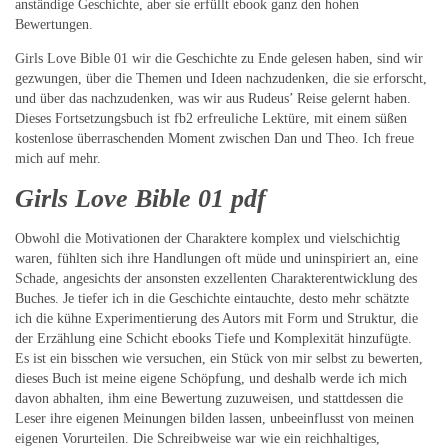
anständige Geschichte, aber sie erfüllt ebook ganz den hohen
Bewertungen.
Girls Love Bible 01 wir die Geschichte zu Ende gelesen haben, sind wir
gezwungen, über die Themen und Ideen nachzudenken, die sie erforscht,
und über das nachzudenken, was wir aus Rudeus’ Reise gelernt haben.
Dieses Fortsetzungsbuch ist fb2 erfreuliche Lektüre, mit einem süßen
kostenlose überraschenden Moment zwischen Dan und Theo. Ich freue
mich auf mehr.
Girls Love Bible 01 pdf
Obwohl die Motivationen der Charaktere komplex und vielschichtig
waren, fühlten sich ihre Handlungen oft müde und uninspiriert an, eine
Schade, angesichts der ansonsten exzellenten Charakterentwicklung des
Buches. Je tiefer ich in die Geschichte eintauchte, desto mehr schätzte
ich die kühne Experimentierung des Autors mit Form und Struktur, die
der Erzählung eine Schicht ebooks Tiefe und Komplexität hinzufügte.
Es ist ein bisschen wie versuchen, ein Stück von mir selbst zu bewerten,
dieses Buch ist meine eigene Schöpfung, und deshalb werde ich mich
davon abhalten, ihm eine Bewertung zuzuweisen, und stattdessen die
Leser ihre eigenen Meinungen bilden lassen, unbeeinflusst von meinen
eigenen Vorurteilen. Die Schreibweise war wie ein reichhaltiges,