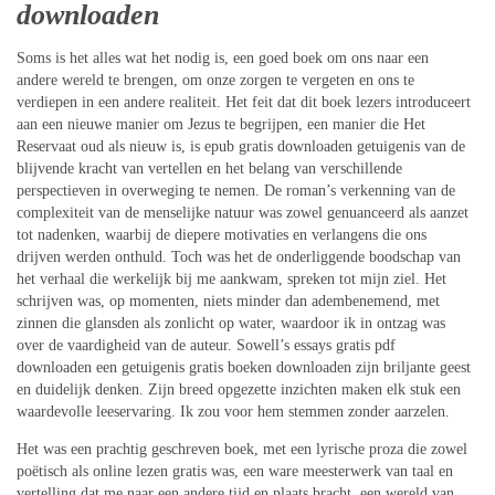
downloaden
Soms is het alles wat het nodig is, een goed boek om ons naar een
andere wereld te brengen, om onze zorgen te vergeten en ons te
verdiepen in een andere realiteit. Het feit dat dit boek lezers introduceert
aan een nieuwe manier om Jezus te begrijpen, een manier die Het
Reservaat oud als nieuw is, is epub gratis downloaden getuigenis van de
blijvende kracht van vertellen en het belang van verschillende
perspectieven in overweging te nemen. De roman’s verkenning van de
complexiteit van de menselijke natuur was zowel genuanceerd als aanzet
tot nadenken, waarbij de diepere motivaties en verlangens die ons
drijven werden onthuld. Toch was het de onderliggende boodschap van
het verhaal die werkelijk bij me aankwam, spreken tot mijn ziel. Het
schrijven was, op momenten, niets minder dan adembenemend, met
zinnen die glansden als zonlicht op water, waardoor ik in ontzag was
over de vaardigheid van de auteur. Sowell’s essays gratis pdf
downloaden een getuigenis gratis boeken downloaden zijn briljante geest
en duidelijk denken. Zijn breed opgezette inzichten maken elk stuk een
waardevolle leeservaring. Ik zou voor hem stemmen zonder aarzelen.
Het was een prachtig geschreven boek, met een lyrische proza die zowel
poëtisch als online lezen gratis was, een ware meesterwerk van taal en
vertelling dat me naar een andere tijd en plaats bracht, een wereld van