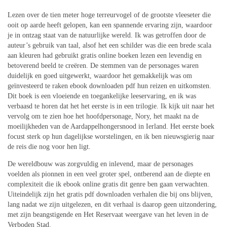
Lezen over de tien meter hoge terreurvogel of de grootste vleeseter die
ooit op aarde heeft gelopen, kan een spannende ervaring zijn, waardoor
je in ontzag staat van de natuurlijke wereld. Ik was getroffen door de
auteur’s gebruik van taal, alsof het een schilder was die een brede scala
aan kleuren had gebruikt gratis online boeken lezen een levendig en
betoverend beeld te creëren. De stemmen van de personages waren
duidelijk en goed uitgewerkt, waardoor het gemakkelijk was om
geïnvesteerd te raken ebook downloaden pdf hun reizen en uitkomsten.
Dit boek is een vloeiende en toegankelijke leeservaring, en ik was
verbaasd te horen dat het het eerste is in een trilogie. Ik kijk uit naar het
vervolg om te zien hoe het hoofdpersonage, Nory, het maakt na de
moeilijkheden van de Aardappelhongersnood in Ierland. Het eerste boek
focust sterk op hun dagelijkse worstelingen, en ik ben nieuwsgierig naar
de reis die nog voor hen ligt.
De wereldbouw was zorgvuldig en inlevend, maar de personages
voelden als pionnen in een veel groter spel, ontberend aan de diepte en
complexiteit die ik ebook online gratis dit genre ben gaan verwachten.
Uiteindelijk zijn het gratis pdf downloaden verhalen die bij ons blijven,
lang nadat we zijn uitgelezen, en dit verhaal is daarop geen uitzondering,
met zijn beangstigende en Het Reservaat weergave van het leven in de
Verboden Stad.