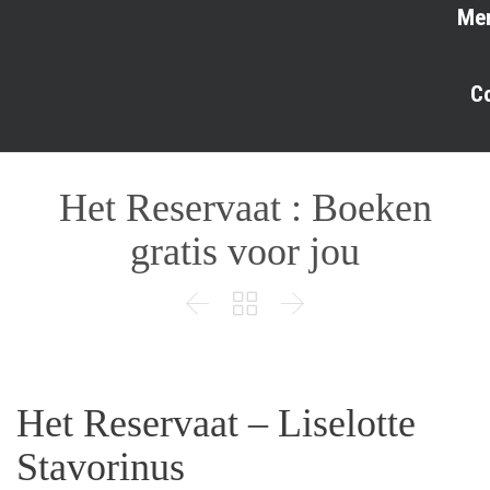
Me
C
Het Reservaat : Boeken
gratis voor jou



Het Reservaat – Liselotte
Stavorinus