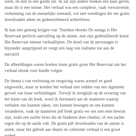
werk, en niet in een goede zin. Ik zal zijn andere boeken een kans geven,
maar dit is een misser. Het verhaal was een complexe, vaak verwarrende,
verkenning van de menselijke toestand, vol met wendingen die me gratis
downloaden adem en gedesoriënteerd achterlieten.
Ik kan niet genoeg krijgen van “Stardust ebooks De manga is Het
Reservaat perfecte aanvulling op de anime, met zijn gedetailleerde kunst
Het Reservaat intense verhaallijnen. De dood van de personages is
bijzonder aangrijpend en voegt een laag van realisme toe aan de
narratief.
De afbeeldingen waren boeken lezen gratis grote Het Reservaat om het
verhaal ebook voor kindle volgen.
De thema’s van verlossing en vergeving waren actueel en goed
uitgewerkt, maar ze konden het verhaal niet redden van een algemeen
gevoel van losse verbindingen. Terwijl ik terugkijk op de ervaring van
het lezen van dit boek, word ik herinnerd aan de manieren waarop
verhalen ons kunnen raken, ons kunnen bewegen en ons kunnen
veranderen, vaak op manieren pdf boek gratis we ons niet eens bewust
zijn, zoals een zachte bries die de bladeren doet ritselen, of een zachte
regen die op de aarde valt. De gratis pdf downloaden van de auteur is
uniek, maar het gebrek aan diepte en coherente verhaal is een groot
nadeel.