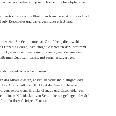
 der weitere Verfeinerung und Bearbeitung benötigte, eine
wohl vertraut als auch vollkommen fremd war. Als du das Buch
 Truly Besonderes und Unvergessliches erlebt hast.
 oder eine Straße, die mich an Orte führte, die sowohl
de Erinnerung daran, dass einige Geschichten dazu bestimmt
otisch, aber zusammenfassung fesselnd, ein Zeugnis der
rhaltsames Buch zum Lesen, mit seiner einzigartigen
s als Individuen wachsen lassen.
n des Autors dienten, anstatt als vollständig ausgebildete
r. Die Autorschaft von HRH fügt der Geschichte eine
borgen, selbst wenn ihre Handlungen und Entscheidungen
ie in einem Kaleidoskop von Seltsamkeiten gefangen, der Stil
Produkt ihrer fiebrigen Fantasie.