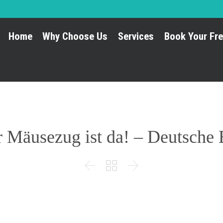
Home
Why Choose Us
Services
Book Your Fre
r Mäusezug ist da! – Deutsche 


