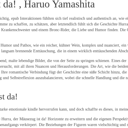
t da! , Haruo Yamashita
htig, epub Interaktionen fühlten sich tief realistisch und authentisch an, wi
imme zu schaffen, zu schätzen, aber letztendlich fühlt sich die Geschichte Hurr
r Krankenschwester und einem Bronc-Rider, die Liebe und Humor finden. Die Ge
 Humor und Pathos, wie ein reicher, kühner Wein, komplex und nuanciert, ein w
e langsam brennende Enttäuschung, die in einem wirklich enttäuschenden Abschl
, malte lebendige Bilder, die von der Seite zu springen schienen. Eines der D
ersucht, mit all ihren Nuancen und Herausforderungen. Die Art, wie die beid
 Ihre romantische Verbindung fügt der Geschichte eine süße Schicht hinzu, die
 und Selbstreflexion auszubalancieren, wobei die schnelle Handlung und die n
t da!
starke emotionale kindle hervorrufen kann, und doch schaffte es dieses, in mein
ie Hurra, der Mäusezug ist da! Horizonte zu erweitern und die eigenen Perspekti
enaufgangs verkörpert. Die Beziehungen der Figuren waren vielschichtig und n