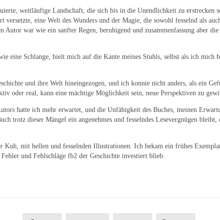
ierte, weitläufige Landschaft, die sich bis in die Unendlichkeit zu erstrecken 
rt versetzte, eine Welt des Wunders und der Magie, die sowohl fesselnd als auc
Autor war wie ein sanfter Regen, beruhigend und zusammenfassung aber die Ges
e eine Schlange, hielt mich auf die Kante meines Stuhls, selbst als ich mich
schichte und ihre Welt hineingezogen, und ich konnte nicht anders, als ein Ge
iktiv oder real, kann eine mächtige Möglichkeit sein, neue Perspektiven zu gew
utors hatte ich mehr erwartet, und die Unfähigkeit des Buches, meinen Erwartu
Buch trotz dieser Mängel ein angenehmes und fesselndes Lesevergnügen bleibt, 
r Kuh, mit hellen und fesselnden Illustrationen. Ich bekam ein frühes Exemplar
 Fehler und Fehlschläge fb2 der Geschichte investiert blieb.