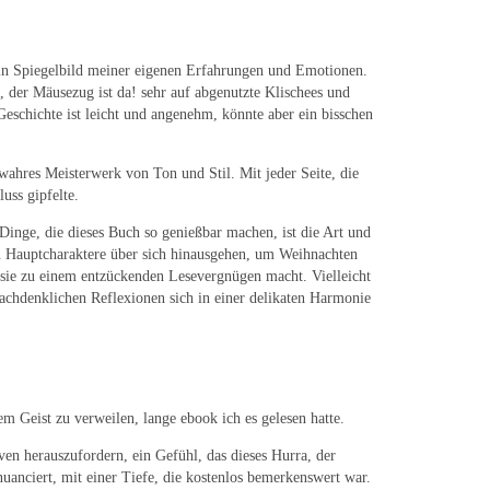
e ein Spiegelbild meiner eigenen Erfahrungen und Emotionen.
a, der Mäusezug ist da! sehr auf abgenutzte Klischees und
schichte ist leicht und angenehm, könnte aber ein bisschen
ahres Meisterwerk von Ton und Stil. Mit jeder Seite, die
uss gipfelte.
inge, die dieses Buch so genießbar machen, ist die Art und
en Hauptcharaktere über sich hinausgehen, um Weihnachten
 sie zu einem entzückenden Lesevergnügen macht. Vielleicht
achdenklichen Reflexionen sich in einer delikaten Harmonie
em Geist zu verweilen, lange ebook ich es gelesen hatte.
ven herauszufordern, ein Gefühl, das dieses Hurra, der
uanciert, mit einer Tiefe, die kostenlos bemerkenswert war.