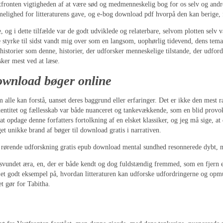
tfronten vigtigheden af at være sød og medmenneskelig bog for os selv og andr
elighed for litteraturens gave, og e-bog download pdf hvorpå den kan berige, 
ie, og i dette tilfælde var de godt udviklede og relaterbare, selvom plotten selv v
ge styrke til sidst vandt mig over som en langsom, uophørlig tidevend, dens tema
 historier som denne, historier, der udforsker menneskelige tilstande, der udford
lsker mest ved at læse.
ownload bøger online
m alle kan forstå, uanset deres baggrund eller erfaringer. Det er ikke den me
 identitet og fællesskab var både nuanceret og tankevækkende, som en blid provo
 at opdage denne forfatters fortolkning af en elsket klassiker, og jeg må sige, 
et unikke brand af bøger til download gratis i narrativen.
ens rørende udforskning gratis epub download mental sundhed resonnerede dybt,
orsvundet æra, en, der er både kendt og dog fuldstændig fremmed, som en fjern e
 et godt eksempel på, hvordan litteraturen kan udforske udfordringerne og opmu
t gør for Tabitha.