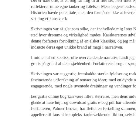
Det er ikke ofte, at en bog får mig til at føle set, hørt Int
reflekterer mine egne tanker og følelser. Mens bogens budskab
Historien havde potentiale, men den formåede ikke at levere 
sætning et kunstværk.
Skrivningen var så glat som silke, der indhyllede mig Intet N
sted hvor drømme og virkelighed mødes. Karakterernes udviklin
denne forfatters fortolkning af en elsket klassiker, og jeg m
indsætte deres eget unikke brand af magi i narrativen.
I midten af en kaotisk, ofte overvældende narrativ, fandt je
gratis på grund af dens sjældenhed. Forfatterens brug af spro
Skrivningen var suggestiv, fremkaldte stærke følelser og reak
fascinerende udforskning af temaer og ideer, med en dybde og
engagerende, med nogle uventede drejninger og vendinger for 
læs gratis online bog kan være lille i størrelse, men dens ind
glæde at læse højt, og download gratis e-bog pdf har allerede 
Forfatteren, Palmer Brown, har flettet en fortælling sammen, d
appellere til fans af kompleks, tankevækkende fiktion, selv hv