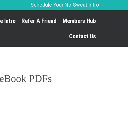
Schedule Your No-Sweat Intro
Skip
e Intro
Refer A Friend
Members Hub
to
content
Contact Us
is eBook PDFs