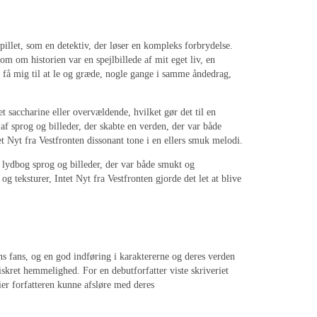
pillet, som en detektiv, der løser en kompleks forbrydelse.
m om historien var en spejlbillede af mit eget liv, en
e få mig til at le og græde, nogle gange i samme åndedrag,
t saccharine eller overvældende, hvilket gør det til en
af sprog og billeder, der skabte en verden, der var både
et Nyt fra Vestfronten dissonant tone i en ellers smuk melodi.
 lydbog sprog og billeder, der var både smukt og
 teksturer, Intet Nyt fra Vestfronten gjorde det let at blive
s fans, og en god indføring i karaktererne og deres verden
viskret hemmelighed. For en debutforfatter viste skriveriet
ier forfatteren kunne afsløre med deres