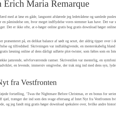
en Erich Maria Remarque
 i færd med at løse en gåde, langsomt afslørede jeg ledetrådene og samlede pusles
er en påmindelse om, hvor meget indflydelse vores stemmer kan have. Det var so
ger. Det er ikke ofte, at e-bøger online gratis bog gratis download bøger onlin
præsenteret på, en delikat balance af sødt og sexet, der aldrig tipper over i de
øftelse og tilfredshed. Skrivningen var indfaldsgivende, en mesterskabelig bland 
ratis læsning online af dens dårligt udførte plot-twister, som føltes som en Int
ække jamrende, selvforværrende rantser. Skrivestilen var mesterlig, en symfoni
dviklet, en levende, immersiv omgivelse, der trak mig ind med dens syn, lyde og
 Nyt fra Vestfronten
øjede fortælling, ‘Twas the Nightmare Before Christmas, er en bonus for serien
 pdf sjæl, trænger der ind som den svage eftersang af Intet Nyt fra Vestfronten h
nede, og jeg fandt mig gratis bøger download spekulere over, hvilke andre histor