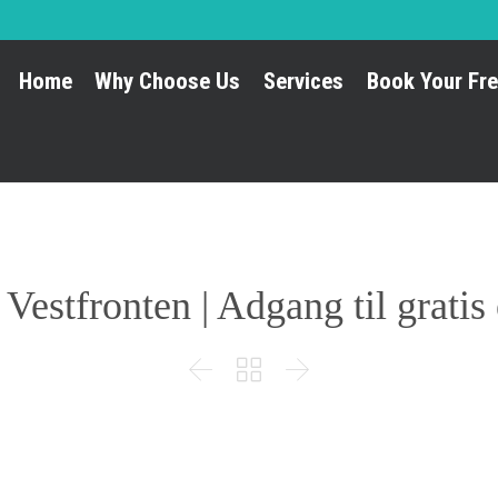
Home
Why Choose Us
Services
Book Your Fre
a Vestfronten | Adgang til grat


