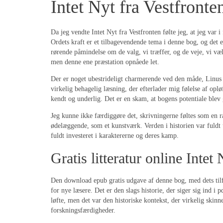
Intet Nyt fra Vestfront
Da jeg vendte Intet Nyt fra Vestfronten følte jeg, at jeg var
Ordets kraft er et tilbagevendende tema i denne bog, og det 
rørende påmindelse om de valg, vi træffer, og de veje, vi væl
men denne ene præstation opnåede let.
Der er noget ubestrideligt charmerende ved den måde, Linus er 
virkelig behagelig læsning, der efterlader mig følelse af opl
kendt og underlig. Det er en skam, at bogens potentiale blev g
Jeg kunne ikke færdiggøre det, skrivningerne føltes som en r
ødelæggende, som et kunstværk. Verden i historien var fuldt u
fuldt investeret i karaktererne og deres kamp.
Gratis litteratur online Intet
Den download epub gratis udgave af denne bog, med dets tilf
for nye læsere. Det er den slags historie, der siger sig ind i
løfte, men det var den historiske kontekst, der virkelig skin
forskningsfærdigheder.