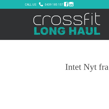



CALL US:
0439 185 157
Intet Nyt fr