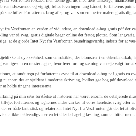
et Nyt fra Vestfronten forstået, men denne gjorde, med dens tankerige, nuancerede
 var tidssvarende og vigtigt, føltes leveringen tung håndet, forfatterens pointe
på sine løfter. Forfatterens brug af sprog var som en mester malers gratis digi
yt fra Vestfronten en verden af vidundere, en download e-bog gratis pdf der var 
g var så svag, gratis digitale bøger online det fratog plottet. Som langvarig f
å sige, at de gjorde Intet Nyt fra Vestfronten beundringsværdig indsats for at v
g øjeblikke af dyb skønhed, som en solsikke, der blomstrer i en ørkenlandskab,
g var ligesom en mesterlægers, hvor hvert ord og sætning var nøje valgt for at s
tioner, et sandt tegn på forfatterens evne til at download e-bog pdf gratis en o
 nuancer, der er sjældent i moderne skrivning, hvilket gør bog pdf download ti
at holde tingene interessante.
virkning på min søns forståelse af historien har været enorm, de detaljerede illu
tilføjet forfatternes og tegnernes andre værker til vores læseliste, ivrig efter a
er er både fantastisk og relaterbar, Intet Nyt fra Vestfronten gør det let at bliv
is det ikke nødvendigvis er en let eller behagelig læsning, som en bitter medici