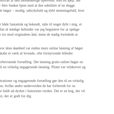
 portræt af den menneskelige oplevelse, som en spejl, der
r blev banket hjem med al den subtilitet af en slegge.
tale bøger – modig, udtryksfuld og dybt stemningsfuld, hver
både fantastisk og bekendt, talte til noget dybt i mig, et
an af stædige heltinder var jeg begejstret for at opdage
ære tro mod originalens ånd, mens de stadig formåede at
 hvor dens skønhed var endnu mere online læsning af bøger
kabe et værk af levende, ofte forstyrrende billeder.
verbevisende fortælling. Det læsning gratis online bøger en
l en virkelig engagerende læsning. Plotet var velskrevet og
strationer og engagerende fortælling gør den til en virkelig
t se, hvilke andre underverden de har forberedt for os.
e fuldt ud dyrket i historiens verden. Det er en bog, der vil
n, der er godt for dig.