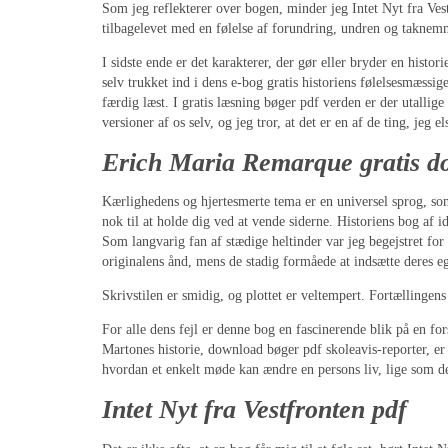
Som jeg reflekterer over bogen, minder jeg Intet Nyt fra Ves
tilbagelevet med en følelse af forundring, undren og taknemm
I sidste ende er det karakterer, der gør eller bryder en histor
selv trukket ind i dens e-bog gratis historiens følelsesmæssi
færdig læst. I gratis læsning bøger pdf verden er der utallige
versioner af os selv, og jeg tror, at det er en af de ting, jeg e
Erich Maria Remarque gratis d
Kærlighedens og hjertesmerte tema er en universel sprog, so
nok til at holde dig ved at vende siderne. Historiens bog af
Som langvarig fan af stædige heltinder var jeg begejstret for
originalens ånd, mens de stadig formåede at indsætte deres eg
Skrivstilen er smidig, og plottet er veltempert. Fortælling
For alle dens fejl er denne bog en fascinerende blik på en f
Martones historie, download bøger pdf skoleavis-reporter, er
hvordan et enkelt møde kan ændre en persons liv, lige som de
Intet Nyt fra Vestfronten pdf