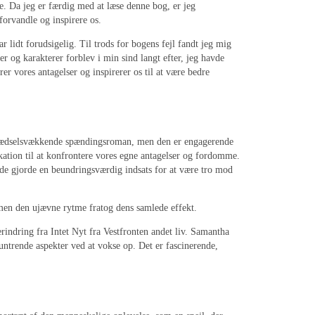
e. Da jeg er færdig med at læse denne bog, er jeg
forvandle og inspirere os.
ar lidt forudsigelig. Til trods for bogens fejl fandt jeg mig
er og karakterer forblev i min sind langt efter, jeg havde
rer vores antagelser og inspirerer os til at være bedre
st rædselsvækkende spændingsroman, men den er engagerende
kation til at konfrontere vores egne antagelser og fordomme.
at de gjorde en beundringsværdig indsats for at være tro mod
 men den ujævne rytme fratog dens samlede effekt.
rindring fra Intet Nyt fra Vestfronten andet liv. Samantha
ntrende aspekter ved at vokse op. Det er fascinerende,