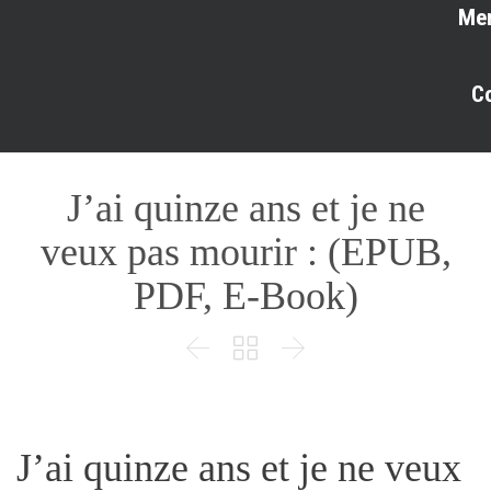
Me
C
J’ai quinze ans et je ne
veux pas mourir : (EPUB,
PDF, E-Book)



J’ai quinze ans et je ne veux