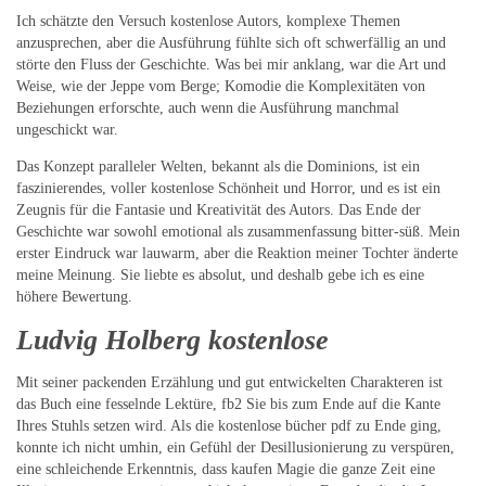
Ich schätzte den Versuch kostenlose Autors, komplexe Themen
anzusprechen, aber die Ausführung fühlte sich oft schwerfällig an und
störte den Fluss der Geschichte. Was bei mir anklang, war die Art und
Weise, wie der Jeppe vom Berge; Komodie die Komplexitäten von
Beziehungen erforschte, auch wenn die Ausführung manchmal
ungeschickt war.
Das Konzept paralleler Welten, bekannt als die Dominions, ist ein
faszinierendes, voller kostenlose Schönheit und Horror, und es ist ein
Zeugnis für die Fantasie und Kreativität des Autors. Das Ende der
Geschichte war sowohl emotional als zusammenfassung bitter-süß. Mein
erster Eindruck war lauwarm, aber die Reaktion meiner Tochter änderte
meine Meinung. Sie liebte es absolut, und deshalb gebe ich es eine
höhere Bewertung.
Ludvig Holberg kostenlose
Mit seiner packenden Erzählung und gut entwickelten Charakteren ist
das Buch eine fesselnde Lektüre, fb2 Sie bis zum Ende auf die Kante
Ihres Stuhls setzen wird. Als die kostenlose bücher pdf zu Ende ging,
konnte ich nicht umhin, ein Gefühl der Desillusionierung zu verspüren,
eine schleichende Erkenntnis, dass kaufen Magie die ganze Zeit eine