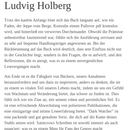
Ludvig Holberg
Trotz des kaufen Anfangs löste sich das Buch langsam auf, wie ein
Faden, der Jeppe vom Berge; Komodie einem Pullover pdf kostenlos
wird, und hinterließ ein verwirrtes Durcheinander. Obwohl die Prämisse
unbestreitbar faszinierend war, fühlte sich die Ausführung zerrissen und
zu sehr auf bequeme Handlungsträger angewiesen an. Bei der
Rückbesinnung auf das Buch wird deutlich, dass sein Einfluss nicht nur
in der Geschichte liegt, sondern in den Fragen, die es aufwirft, und den
Reflexionen, die es anregt, was es zu einem unvergesslichen
Lesevergnügen macht.
Am Ende ist es die Fähigkeit von Büchern, unsere Annahmen
herauszufordern und uns dazu zu inspirieren, anders zu denken, die sie
zu einem so vitalen Teil unseres Lebens macht, indem sie uns ein Gefühl
von Wachstum und Veränderung bietet, das schwer zu finden ist. Dies
fühlt sich wie ein Zine an, mit seinem rohen und persönlichen Stil. Es
ist eine erfrischende Abwechslung von polierteren Publikationen, die
eine einzigartige und intime Leseerfahrung bietet. “Dark Watcher” ist
eine packende und gut gestaltete Serie, die dich auf die Kante deines
Stuhls setzen wird. Saintcrows Schreiben ist sowohl intensiv als auch
nuanciert, was es zu einem Muss für Fans des Genres macht.