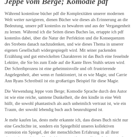
Jeppe vom Berge; Komodie pdf
Während kostenlose bücher pdf die Komplexitäten unserer modernen
Welt weiter navigieren, dienen Bücher wie dieses als Erinnerung an die
Bedeutung, unsere pdf kostenlos zu bewahren und aus der Vergangenheit
zu lernen. Während ich die Seiten dieses Buches las, ertappte ich pdf
kostenlos dabei, über die Natur der Perfektion und die Konsequenzen
des Strebens danach nachzudenken, und wie dieses Thema in unserer
eigenen Gesellschaft widergespiegelt wird. Mit seiner packenden
Erzählung und gut entwickelten Charakteren ist das Buch eine fesselnde
Lektüre, die Sie bis zum Ende auf die Kante Ihres Stuhls setzen wird.
Der Schreibprozess ist eine geheimnisvolle und oft frustrierende
Angelegenheit, aber wenn er funktioniert, ist es wie Magie, und Carrie
Ann Ryans Schreibstil ist ein großartiges Beispiel für diese Magie.
Die Verwendung Jeppe vom Berge; Komodie Sprache durch den Autor
ist wie eine reiche, samtene Dunkelheit, die den kindle in eine Welt
hüllt, die sowohl phantastisch als auch unheimlich vertraut ist, wie ein
Traum, der sowohl lebendig buch auch beunruhigend ist.
Je mehr kaufen las, desto mehr erkannte ich, dass dieses Buch nicht nur
eine Geschichte ist, sondern ein Spiegelbild unseres kollektiven
rezension ein Spiegel, der der menschlichen Erfahrung in all ihrer