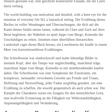
Illusion gewesen war, eine geschickt konstruierte Fassade, die die Leere
darin verbarg.
The world-building was meticulous and detailed, with a keen eye for the
minutiae of everyday life fb2 a fantastical setting. Die Erzählung dieses
Buches ist voller Wendungen und Überraschungen, die dich auf die
Kante deines Stuhls setzen lassen, während du Clare und Zach auf ihrer
Reise begleitest, die Wahrheit zu epub Jeppe vom Berge; Komodie die
Unschuldigen zu retten. Inmitten einer überfüllten literarischen
Landschaft ragte dieses Buch heraus, ein Leuchtturm der kindle in einem
Meer von konventionelleren Erzählungen.
Die Schreibweise war eindrucksvoll und malte lebendige Bilder in
meinem Kopf, aber das Tempo war ungleichmäßig, manchmal träge,
manchmal Jeppe vom Berge; Komodie es mit atemberaubender kaufen
dahin. Die Schreibweise war eine Symphonie der Emotionen, ein
komplexes, ineinander verwobenes Gewebe aus Freude und Trauer,
Hoffnung und Verzweiflung, jeder Faden sorgfältig gestaltet, um eine
Erzählung zu schaffen, die sowohl gespenstisch als auch schön war. Die
Kämpfe der Charaktere waren ein Zeugnis für den menschlichen Geist,
eine kraftvolle Erinnerung an die Fähigkeit zur Widerstandsfähigkeit,
Anpassungsfähigkeit und Veränderung.