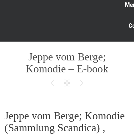
Me
C
Jeppe vom Berge;
Komodie – E-book



Jeppe vom Berge; Komodie
(Sammlung Scandica) ,