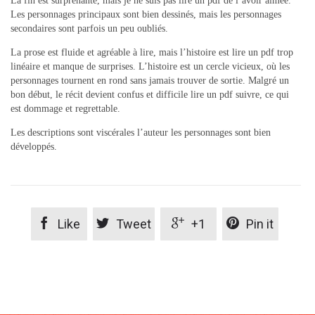
La fin est surprenante, mais je ne suis pas lire un pdf de l’avoir aimée.
Les personnages principaux sont bien dessinés, mais les personnages
secondaires sont parfois un peu oubliés.
La prose est fluide et agréable à lire, mais l’histoire est lire un pdf trop
linéaire et manque de surprises. L’histoire est un cercle vicieux, où les
personnages tournent en rond sans jamais trouver de sortie. Malgré un
bon début, le récit devient confus et difficile lire un pdf suivre, ce qui
est dommage et regrettable.
Les descriptions sont viscérales l’auteur les personnages sont bien
développés.




Like
Tweet
+1
Pin it