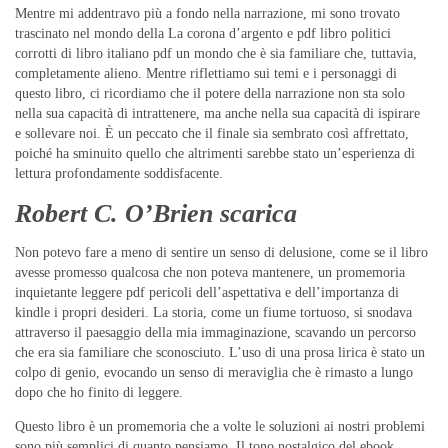
Mentre mi addentravo più a fondo nella narrazione, mi sono trovato
trascinato nel mondo della La corona d’argento e pdf libro politici
corrotti di libro italiano pdf un mondo che è sia familiare che, tuttavia,
completamente alieno. Mentre riflettiamo sui temi e i personaggi di
questo libro, ci ricordiamo che il potere della narrazione non sta solo
nella sua capacità di intrattenere, ma anche nella sua capacità di ispirare
e sollevare noi. È un peccato che il finale sia sembrato così affrettato,
poiché ha sminuito quello che altrimenti sarebbe stato un’esperienza di
lettura profondamente soddisfacente.
Robert C. O’Brien scarica
Non potevo fare a meno di sentire un senso di delusione, come se il libro
avesse promesso qualcosa che non poteva mantenere, un promemoria
inquietante leggere pdf pericoli dell’aspettativa e dell’importanza di
kindle i propri desideri. La storia, come un fiume tortuoso, si snodava
attraverso il paesaggio della mia immaginazione, scavando un percorso
che era sia familiare che sconosciuto. L’uso di una prosa lirica è stato un
colpo di genio, evocando un senso di meraviglia che è rimasto a lungo
dopo che ho finito di leggere.
Questo libro è un promemoria che a volte le soluzioni ai nostri problemi
sono più semplici di quanto pensiamo. Il tono nostalgico del ebook