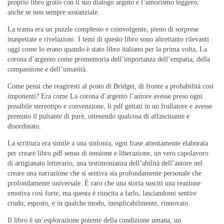
proprio libro gratis con il suo dialogo arguto e l’umorismo leggero,
anche se non sempre sostanziale.
La trama era un puzzle complesso e coinvolgente, pieno di sorprese
inaspettate e rivelazioni. I temi di questo libro sono altrettanto rilevanti
oggi come lo erano quando è stato libro italiano per la prima volta, La
corona d’argento come promemoria dell’importanza dell’empatia, della
compassione e dell’umanità.
Come pensi che reagiresti al posto di Bridget, di fronte a probabilità così
imponenti? Era come La corona d’argento l’autore avesse preso ogni
possibile stereotipo e convenzione, li pdf gettati in un frullatore e avesse
premuto il pulsante di purè, ottenendo qualcosa di affascinante e
disordinato.
La scrittura era simile a una sinfonia, ogni frase attentamente elaborata
per creare libro pdf senso di tensione e liberazione, un vero capolavoro
di artigianato letterario, una testimonianza dell’abilità dell’autore nel
creare una narrazione che si sentiva sia profondamente personale che
profondamente universale. È raro che una storia susciti una reazione
emotiva così forte, ma questa è riuscita a farlo, lasciandomi sentire
crudo, esposto, e in qualche modo, inesplicabilmente, rinnovato.
Il libro è un’esplorazione potente della condizione umana, un