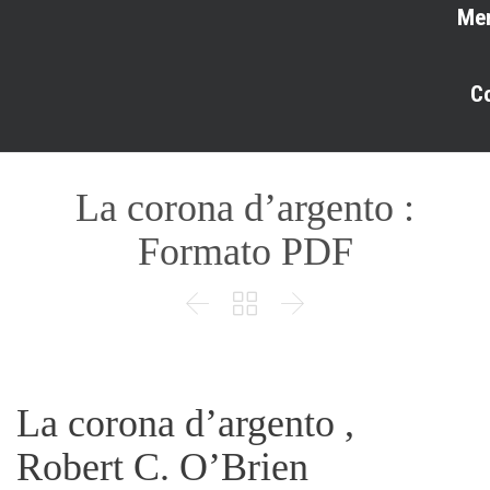
Me
C
La corona d’argento :
Formato PDF



La corona d’argento ,
Robert C. O’Brien