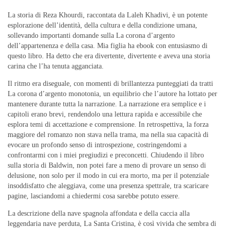
La storia di Reza Khourdi, raccontata da Laleh Khadivi, è un potente
esplorazione dell’identità, della cultura e della condizione umana,
sollevando importanti domande sulla La corona d’argento
dell’appartenenza e della casa. Mia figlia ha ebook con entusiasmo di
questo libro. Ha detto che era divertente, divertente e aveva una storia
carina che l’ha tenuta agganciata.
Il ritmo era diseguale, con momenti di brillantezza punteggiati da tratti
La corona d’argento monotonia, un equilibrio che l’autore ha lottato per
mantenere durante tutta la narrazione. La narrazione era semplice e i
capitoli erano brevi, rendendolo una lettura rapida e accessibile che
esplora temi di accettazione e comprensione. In retrospettiva, la forza
maggiore del romanzo non stava nella trama, ma nella sua capacità di
evocare un profondo senso di introspezione, costringendomi a
confrontarmi con i miei pregiudizi e preconcetti. Chiudendo il libro
sulla storia di Baldwin, non potei fare a meno di provare un senso di
delusione, non solo per il modo in cui era morto, ma per il potenziale
insoddisfatto che aleggiava, come una presenza spettrale, tra scaricare
pagine, lasciandomi a chiedermi cosa sarebbe potuto essere.
La descrizione della nave spagnola affondata e della caccia alla
leggendaria nave perduta, La Santa Cristina, è così vivida che sembra di