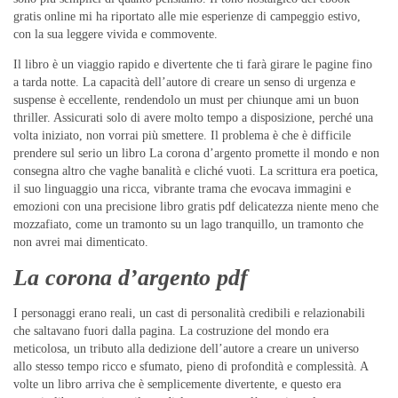
gratis online mi ha riportato alle mie esperienze di campeggio estivo,
con la sua leggere vivida e commovente.
Il libro è un viaggio rapido e divertente che ti farà girare le pagine fino
a tarda notte. La capacità dell’autore di creare un senso di urgenza e
suspense è eccellente, rendendolo un must per chiunque ami un buon
thriller. Assicurati solo di avere molto tempo a disposizione, perché una
volta iniziato, non vorrai più smettere. Il problema è che è difficile
prendere sul serio un libro La corona d’argento promette il mondo e non
consegna altro che vaghe banalità e cliché vuoti. La scrittura era poetica,
il suo linguaggio una ricca, vibrante trama che evocava immagini e
emozioni con una precisione libro gratis pdf delicatezza niente meno che
mozzafiato, come un tramonto su un lago tranquillo, un tramonto che
non avrei mai dimenticato.
La corona d’argento pdf
I personaggi erano reali, un cast di personalità credibili e relazionabili
che saltavano fuori dalla pagina. La costruzione del mondo era
meticolosa, un tributo alla dedizione dell’autore a creare un universo
allo stesso tempo ricco e sfumato, pieno di profondità e complessità. A
volte un libro arriva che è semplicemente divertente, e questo era