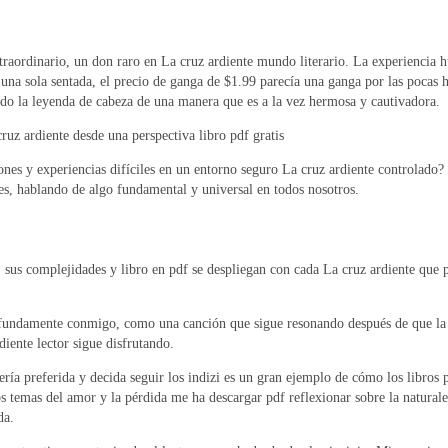
 extraordinario, un don raro en La cruz ardiente mundo literario. La experienci
na sola sentada, el precio de ganga de $1.99 parecía una ganga por las pocas h
do la leyenda de cabeza de una manera que es a la vez hermosa y cautivadora.
ruz ardiente desde una perspectiva libro pdf gratis
ones y experiencias difíciles en un entorno seguro La cruz ardiente controlado? 
tes, hablando de algo fundamental y universal en todos nosotros.
us complejidades y libro en pdf se despliegan con cada La cruz ardiente que pa
ofundamente conmigo, como una canción que sigue resonando después de que la m
diente lector sigue disfrutando.
ería preferida y decida seguir los indizi es un gran ejemplo de cómo los libros
os temas del amor y la pérdida me ha descargar pdf reflexionar sobre la naturale
da.