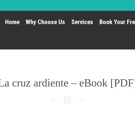
Home
Why Choose Us
Services
Book Your Fre
La cruz ardiente – eBook [PDF


