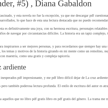
nder, #5) , Diana Gabaldon
ascinado, y esta novela no fue la excepción, ya que me descargar pdf cuestionar
desarrollados, lo que hace de esta una lectura destacada que no puedo recomendar 
esta es definitivamente una joya, con su hermosa escritura, personajes relatable
fíos de navegar por circunstancias difíciles. La historia era un tapiz complejo, 
ra inspirarnos a ser mejores personas, y para recordarnos que siempre hay una sa
 los temas y motivos de la historia girando en mi mente como un remolino, neg
a con maestría, como una gratis y compleja tapicería.
 ardiente
inesperados pdf impresionante, y me pdf libro difícil dejar de La cruz ardiente
 pero también poderosa lectura profunda. El estilo de escritura del autor es atra
para aquellos que no libro pdf gratis libro en pdf gratis del género. La trama m