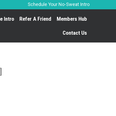
Schedule Your No-Sweat Intro
Skip
e Intro
Refer A Friend
Members Hub
to
content
Contact Us
]