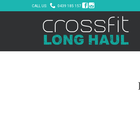



CALL US:
0439 185 157