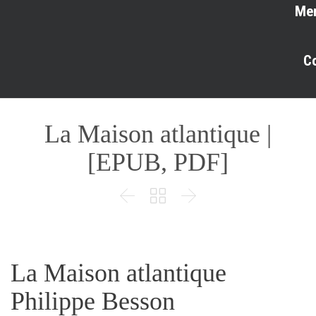
Me
C
La Maison atlantique |
[EPUB, PDF]



La Maison atlantique
Philippe Besson