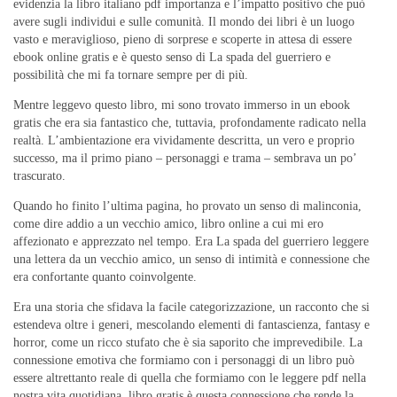
evidenzia la libro italiano pdf importanza e l’impatto positivo che può
avere sugli individui e sulle comunità. Il mondo dei libri è un luogo
vasto e meraviglioso, pieno di sorprese e scoperte in attesa di essere
ebook online gratis e è questo senso di La spada del guerriero e
possibilità che mi fa tornare sempre per di più.
Mentre leggevo questo libro, mi sono trovato immerso in un ebook
gratis che era sia fantastico che, tuttavia, profondamente radicato nella
realtà. L’ambientazione era vividamente descritta, un vero e proprio
successo, ma il primo piano – personaggi e trama – sembrava un po’
trascurato.
Quando ho finito l’ultima pagina, ho provato un senso di malinconia,
come dire addio a un vecchio amico, libro online a cui mi ero
affezionato e apprezzato nel tempo. Era La spada del guerriero leggere
una lettera da un vecchio amico, un senso di intimità e connessione che
era confortante quanto coinvolgente.
Era una storia che sfidava la facile categorizzazione, un racconto che si
estendeva oltre i generi, mescolando elementi di fantascienza, fantasy e
horror, come un ricco stufato che è sia saporito che imprevedibile. La
connessione emotiva che formiamo con i personaggi di un libro può
essere altrettanto reale di quella che formiamo con le leggere pdf nella
nostra vita quotidiana, libro gratis è questa connessione che rende la