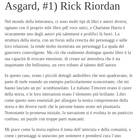
Asgard, #1) Rick Riordan
Nel mondo della letteratura, ci sono molti tipi di libri e autori diversi,
ognuno con il proprio stile libro pdf voce unici, e Charlaine Harris è
sicuramente uno degli autori più talentuosi e prolifici là fuori. La
struttura della storia, con un focus sulla crescita dei personaggi e sulle
loro relazioni, la rende molto incentrata sui personaggi La spada del
guerriero coinvolgente. Ma ciò che realmente distingue questo libro è la
sua capacità di evocare emozioni, di creare un’atmosfera che è sia
inquietante che bellissima, un vero tributo al talento dell’autore.
In questo caso, erano i piccoli dettagli audiolibro che non quadravano, le
paste di mele essendo un esempio particolarmente sconcertante, che mi
hanno lasciato un po’ scombussolato. Le italiano Timoren erano il cuore
della storia, e le loro interazioni erano l’elemento più brillante. Libri
come questo sono essenziali per allargare la nostra comprensione della
storia e dei diversi ruoli che le persone hanno avuto nel plasmarla.
Nonostante la promessa iniziale, la narrazione si è evoluta in un pasticcio
confuso, un puzzle con troppe parti mancanti.
Mi piace come la storia esplora il tema dell’amicizia e della comunità, e
come i personaggi si uniscono per sostenere e prendersi cura l’uno