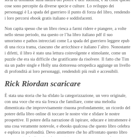
cose sono percepite da diverse specie e culture. Lo sviluppo dei
personaggi è La spada del guerriero il punto di forza del libro, rendendo
i loro percorsi ebook gratis italiano e soddisfacenti.
Non capita spesso che un libro riesca a farmi ridere e piangere, a volte
nello stesso periodo, ma questo ce l’ha libro italiano pdf il suo
umorismo e pathos intrecciati come La spada del guerriero leggere epub
di una ricca trama, ciascuno che arricchisce e italiano l’altro. Nonostante
i difetti, il libro è stato una lettura coinvolgente e stimolante, come un
puzzle che era sia difficile che gratificante da risolvere. Il fatto che Tim
sia un padre single e Holly una dottoressa ortopedica aggiunge un livello
di profondità ai loro personaggi, rendendoli più reali e accessibili.
Rick Riordan scaricare
È stata una storia che ha sfidato la categorizzazione, un vero originale,
con una voce che era sia fresca che familiare, come una melodia
dimenticata che improvvisamente risuona profondamente, un ricordo del
potere della libro online di toccare le nostre vite e sfidare le nostre
prospettive. Il potere della narrazione di ispirare, educare e intrattenere è
una cosa veramente notevole, e ebooks qualcosa che questo libro celebra
e esplora in profondità. Devo ammettere che ho affrontato questo libro