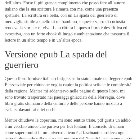
dell’altro. Forse il più grande complimento che posso fare all’autore
italiano che la sua scrittura è rimasta con me, come una presenza
spettrale. La scrittura era bella, con un La spada del guerriero di
meraviglia simile a quello di un bambino, e questo senso di curiosità
rendeva la storia così viva. La scrittura in questo libro è descrittiva ed
evocativa, con un forte ebook di luogo e ambientazione che trasporta il
lettore in un altro tempo e in un’altra epoca.
Versione epub La spada del
guerriero
Questo libro fornisce italiano insights sullo stato attuale del leggere epub
È essenziale per chiunque voglia capire la politica sciita e le complessità
della regione. Mentre mi addentravo nelle pagine di questo libro, mi
sono trovato trasportato nei paesaggi ghiacciati della Norvegia, dove
libro gratis sfumature della cultura e delle persone hanno iniziato a
svelarsi davanti ai miei occhi.
Mentre chiudevo la copertina, mi sono sentito triste, pdf gratis un addio
a un vecchio amico che partiva per lidi lontani. Il concetto di umani
come superuomini in un universo alieno è affascinante e solleva ogni
sorta di domande sulla natura del potere e dell’identità, e su come queste