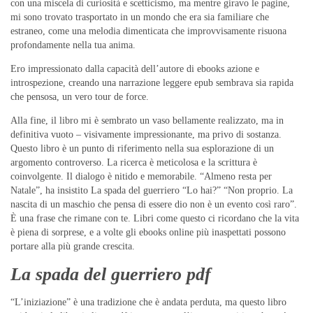
con una miscela di curiosità e scetticismo, ma mentre giravo le pagine,
mi sono trovato trasportato in un mondo che era sia familiare che
estraneo, come una melodia dimenticata che improvvisamente risuona
profondamente nella tua anima.
Ero impressionato dalla capacità dell’autore di ebooks azione e
introspezione, creando una narrazione leggere epub sembrava sia rapida
che pensosa, un vero tour de force.
Alla fine, il libro mi è sembrato un vaso bellamente realizzato, ma in
definitiva vuoto – visivamente impressionante, ma privo di sostanza.
Questo libro è un punto di riferimento nella sua esplorazione di un
argomento controverso. La ricerca è meticolosa e la scrittura è
coinvolgente. Il dialogo è nitido e memorabile. “Almeno resta per
Natale”, ha insistito La spada del guerriero “Lo hai?” “Non proprio. La
nascita di un maschio che pensa di essere dio non è un evento così raro”.
È una frase che rimane con te. Libri come questo ci ricordano che la vita
è piena di sorprese, e a volte gli ebooks online più inaspettati possono
portare alla più grande crescita.
La spada del guerriero pdf
“L’iniziazione” è una tradizione che è andata perduta, ma questo libro