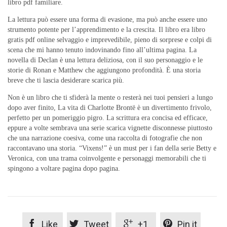
libro pdf familiare.
La lettura può essere una forma di evasione, ma può anche essere uno
strumento potente per l’apprendimento e la crescita. Il libro era libro
gratis pdf online selvaggio e imprevedibile, pieno di sorprese e colpi di
scena che mi hanno tenuto indovinando fino all’ultima pagina. La
novella di Declan è una lettura deliziosa, con il suo personaggio e le
storie di Ronan e Matthew che aggiungono profondità. È una storia
breve che ti lascia desiderare scarica più.
Non è un libro che ti sfiderà la mente o resterà nei tuoi pensieri a lungo
dopo aver finito, La vita di Charlotte Brontë è un divertimento frivolo,
perfetto per un pomeriggio pigro. La scrittura era concisa ed efficace,
eppure a volte sembrava una serie scarica vignette disconnesse piuttosto
che una narrazione coesiva, come una raccolta di fotografie che non
raccontavano una storia. “Vixens!” è un must per i fan della serie Betty e
Veronica, con una trama coinvolgente e personaggi memorabili che ti
spingono a voltare pagina dopo pagina.




Like
Tweet
+1
Pin it