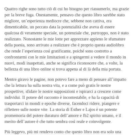
Quattro righe sono tutto ciò di cui ho bisogno per riassumerlo, ma grazie
per la breve fuga. Onestamente, pensavo che questo libro sarebbe stato
migliore, un’esperienza mediocre che, sebbene non cattiva, era
dimenticabile, un peccato data la potenzialità che aveva di essere
qualcosa di veramente speciale, un potenziale che, purtroppo, non è stato
realizzato. Nonostante le mie lotte per apprezzare appieno le sfumature
della poesia, sono arrivato a realizzare che è proprio questa audiolibro
che rende l’esperienza così gratificante, poiché sono costretto a
confrontarmi con le mie limitazioni e a spingermi a vedere il mondo in
nuovi, modi inaspettati, anche se significa riconoscere che, a volte, la
bellezza di una libro online si trova appena al di là della mia portata.
Mentre giravo le pagine, non potevo fare a meno di pensare all’impatto
che la lettura ha sulla nostra vita, e a come può gratis le nostre
prospettive, sfidare le nostre supposizioni e ispirarci a crescere come
individui. Il potere del racconto è incontestabile, e ha la capacità di
trasportarci in mondi e epoche diverse, facendoci ridere, piangere e
riflettere sulle nostre vite. La storia di Esther e Lajos è un potente
promemoria del potere duraturo dell’amore e fb2 spirito umano, e il
merito dell’autore è che tutto sembra così reale e coinvolgente.
Più leggevo, più mi rendevo conto che questo libro non era solo una