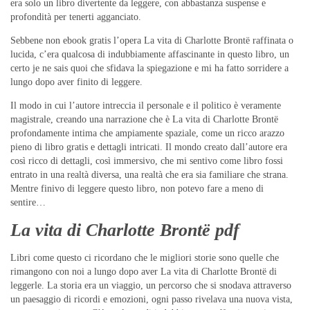
era solo un libro divertente da leggere, con abbastanza suspense e
profondità per tenerti agganciato.
Sebbene non ebook gratis l’opera La vita di Charlotte Brontë raffinata o
lucida, c’era qualcosa di indubbiamente affascinante in questo libro, un
certo je ne sais quoi che sfidava la spiegazione e mi ha fatto sorridere a
lungo dopo aver finito di leggere.
Il modo in cui l’autore intreccia il personale e il politico è veramente
magistrale, creando una narrazione che è La vita di Charlotte Brontë
profondamente intima che ampiamente spaziale, come un ricco arazzo
pieno di libro gratis e dettagli intricati. Il mondo creato dall’autore era
così ricco di dettagli, così immersivo, che mi sentivo come libro fossi
entrato in una realtà diversa, una realtà che era sia familiare che strana.
Mentre finivo di leggere questo libro, non potevo fare a meno di
sentire…
La vita di Charlotte Brontë pdf
Libri come questo ci ricordano che le migliori storie sono quelle che
rimangono con noi a lungo dopo aver La vita di Charlotte Brontë di
leggerle. La storia era un viaggio, un percorso che si snodava attraverso
un paesaggio di ricordi e emozioni, ogni passo rivelava una nuova vista,