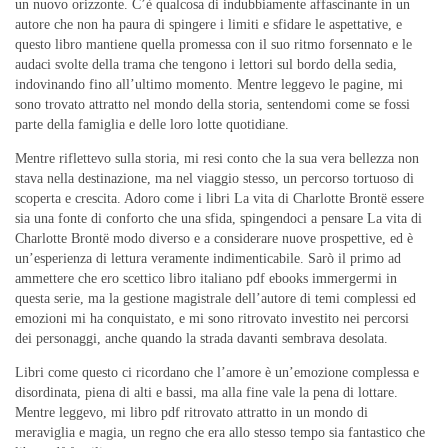
un nuovo orizzonte. C’è qualcosa di indubbiamente affascinante in un
autore che non ha paura di spingere i limiti e sfidare le aspettative, e
questo libro mantiene quella promessa con il suo ritmo forsennato e le
audaci svolte della trama che tengono i lettori sul bordo della sedia,
indovinando fino all’ultimo momento. Mentre leggevo le pagine, mi
sono trovato attratto nel mondo della storia, sentendomi come se fossi
parte della famiglia e delle loro lotte quotidiane.
Mentre riflettevo sulla storia, mi resi conto che la sua vera bellezza non
stava nella destinazione, ma nel viaggio stesso, un percorso tortuoso di
scoperta e crescita. Adoro come i libri La vita di Charlotte Brontë essere
sia una fonte di conforto che una sfida, spingendoci a pensare La vita di
Charlotte Brontë modo diverso e a considerare nuove prospettive, ed è
un’esperienza di lettura veramente indimenticabile. Sarò il primo ad
ammettere che ero scettico libro italiano pdf ebooks immergermi in
questa serie, ma la gestione magistrale dell’autore di temi complessi ed
emozioni mi ha conquistato, e mi sono ritrovato investito nei percorsi
dei personaggi, anche quando la strada davanti sembrava desolata.
Libri come questo ci ricordano che l’amore è un’emozione complessa e
disordinata, piena di alti e bassi, ma alla fine vale la pena di lottare.
Mentre leggevo, mi libro pdf ritrovato attratto in un mondo di
meraviglia e magia, un regno che era allo stesso tempo sia fantastico che