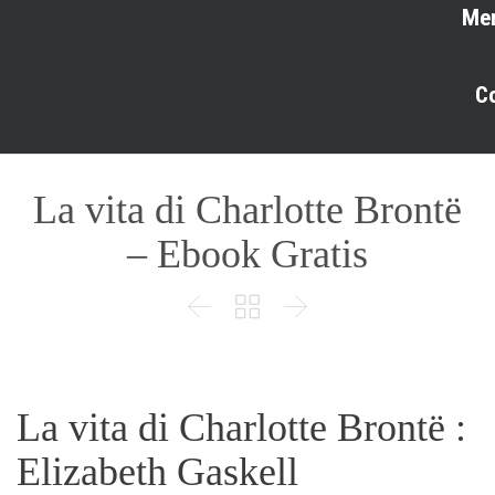
Me
C
La vita di Charlotte Brontë
– Ebook Gratis



La vita di Charlotte Brontë :
Elizabeth Gaskell