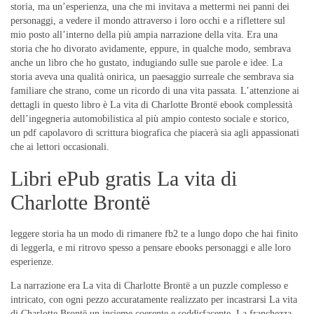
storia, ma un’esperienza, una che mi invitava a mettermi nei panni dei
personaggi, a vedere il mondo attraverso i loro occhi e a riflettere sul
mio posto all’interno della più ampia narrazione della vita. Era una
storia che ho divorato avidamente, eppure, in qualche modo, sembrava
anche un libro che ho gustato, indugiando sulle sue parole e idee. La
storia aveva una qualità onirica, un paesaggio surreale che sembrava sia
familiare che strano, come un ricordo di una vita passata. L’attenzione ai
dettagli in questo libro è La vita di Charlotte Brontë ebook complessità
dell’ingegneria automobilistica al più ampio contesto sociale e storico,
un pdf capolavoro di scrittura biografica che piacerà sia agli appassionati
che ai lettori occasionali.
Libri ePub gratis La vita di
Charlotte Brontë
leggere storia ha un modo di rimanere fb2 te a lungo dopo che hai finito
di leggerla, e mi ritrovo spesso a pensare ebooks personaggi e alle loro
esperienze.
La narrazione era La vita di Charlotte Brontë a un puzzle complesso e
intricato, con ogni pezzo accuratamente realizzato per incastrarsi La vita
di Charlotte Brontë un insieme coerente e soddisfacente. La franchezza