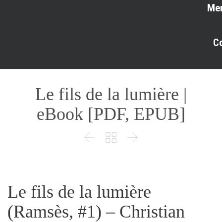
Me
C
Le fils de la lumière |
eBook [PDF, EPUB]



Le fils de la lumière
(Ramsès, #1) – Christian