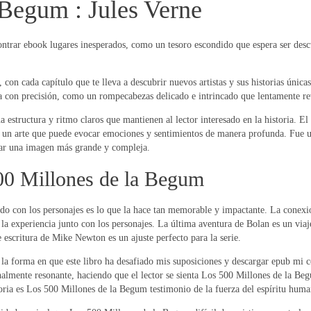
 Begum : Jules Verne
contrar ebook lugares inesperados, como un tesoro escondido que espera ser des
con cada capítulo que te lleva a descubrir nuevos artistas y sus historias única
a con precisión, como un rompecabezas delicado e intrincado que lentamente rev
a estructura y ritmo claros que mantienen al lector interesado en la historia. E
es un arte que puede evocar emociones y sentimientos de manera profunda. Fue
lar una imagen más grande y compleja.
0 Millones de la Begum
ado con los personajes es lo que la hace tan memorable y impactante. La conexió
 la experiencia junto con los personajes. La última aventura de Bolan es un via
e escritura de Mike Newton es un ajuste perfecto para la serie.
e la forma en que este libro ha desafiado mis suposiciones y descargar epub mi
nalmente resonante, haciendo que el lector se sienta Los 500 Millones de la Beg
oria es Los 500 Millones de la Begum testimonio de la fuerza del espíritu huma