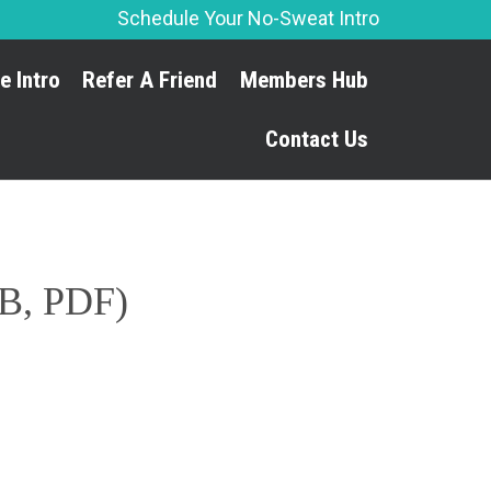
Schedule Your No-Sweat Intro
Skip
e Intro
Refer A Friend
Members Hub
to
content
Contact Us
UB, PDF)