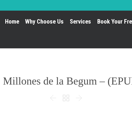
Home
Why Choose Us
Services
Book Your Fre
 Millones de la Begum – (EP


