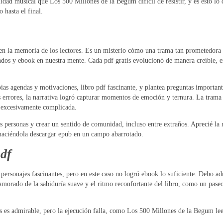
calidad musical que Los 500 Millones de la Begum difícil de resistir, y es esto l
hasta el final.
n la memoria de los lectores. Es un misterio cómo una trama tan prometedora p
dos y ebook en nuestra mente. Cada pdf gratis evolucionó de manera creíble, enr
pias agendas y motivaciones, libro pdf fascinante, y plantea preguntas importante
 errores, la narrativa logró capturar momentos de emoción y ternura. La trama
 excesivamente complicada.
as personas y crear un sentido de comunidad, incluso entre extraños. Aprecié la
, haciéndola descargar epub en un campo abarrotado.
df
personajes fascinantes, pero en este caso no logró ebook lo suficiente. Debo adm
morado de la sabiduría suave y el ritmo reconfortante del libro, como un paseo
ejos es admirable, pero la ejecución falla, como Los 500 Millones de la Begum 