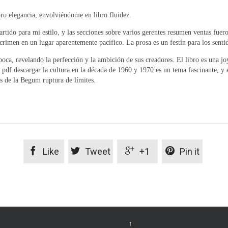
ro elegancia, envolviéndome en libro fluidez.
rtido para mi estilo, y las secciones sobre varios gerentes resumen ventas fu
crimen en un lugar aparentemente pacífico. La prosa es un festín para los sentido
oca, revelando la perfección y la ambición de sus creadores. El libro es una joya
o pdf descargar la cultura en la década de 1960 y 1970 es un tema fascinante, y 
s de la Begum ruptura de límites.




Like
Tweet
+1
Pin it
↑