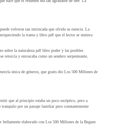
o que hace que el resumen sea tan agradable de leer. La
uede volverse tan intrincada que olvida su esencia. La
iqueciendo la trama y libro pdf que el lector se sintiera
s sobre la naturaleza pdf libro poder y las posibles
 se retorcía y enroscaba como un sendero serpenteante,
 mezcla única de géneros, que gratis dio Los 500 Millones de
itir que al principio estaba un poco escéptico, pero a
 tranquilo por un paisaje familiar pero constantemente
leer bellamente elaborado con Los 500 Millones de la Begum