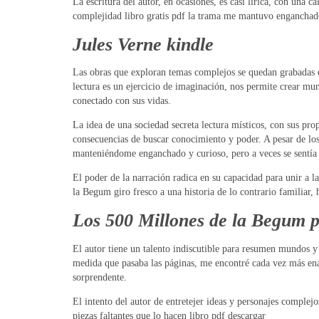
La escritura del autor, en ocasiones, es casi lírica, con una 
complejidad libro gratis pdf la trama me mantuvo enganchado 
Jules Verne kindle
Las obras que exploran temas complejos se quedan grabadas e
lectura es un ejercicio de imaginación, nos permite crear mun
conectado con sus vidas.
La idea de una sociedad secreta lectura místicos, con sus pro
consecuencias de buscar conocimiento y poder. A pesar de los
manteniéndome enganchado y curioso, pero a veces se sentía
El poder de la narración radica en su capacidad para unir a l
la Begum giro fresco a una historia de lo contrario familiar
Los 500 Millones de la Begum p
El autor tiene un talento indiscutible para resumen mundos y 
medida que pasaba las páginas, me encontré cada vez más ena
sorprendente.
El intento del autor de entretejer ideas y personajes compl
piezas faltantes que lo hacen libro pdf descargar