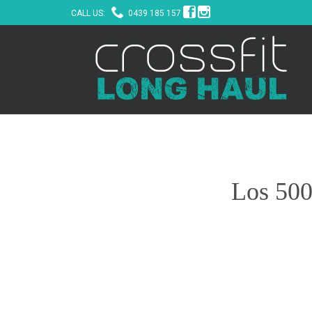



CALL US:
0439 185 157
Los 500