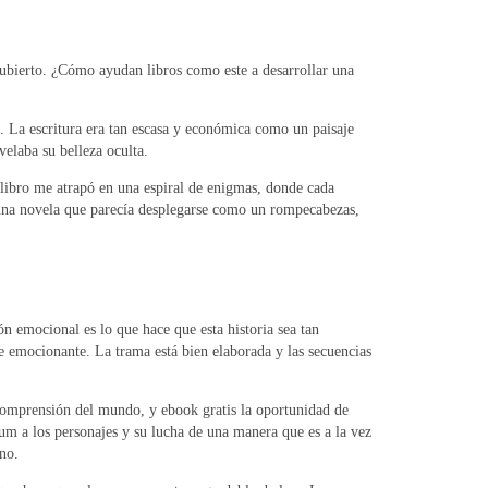
cubierto. ¿Cómo ayudan libros como este a desarrollar una
s. La escritura era tan escasa y económica como un paisaje
elaba su belleza oculta.
l libro me atrapó en una espiral de enigmas, donde cada
 una novela que parecía desplegarse como un rompecabezas,
n emocional es lo que hace que esta historia sea tan
je emocionante. La trama está bien elaborada y las secuencias
 comprensión del mundo, y ebook gratis la oportunidad de
um a los personajes y su lucha de una manera que es a la vez
no.