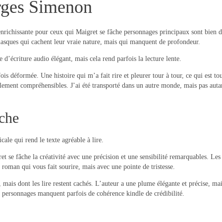
rges Simenon
 enrichissante pour ceux qui Maigret se fâche personnages principaux sont bien 
asques qui cachent leur vraie nature, mais qui manquent de profondeur.
e d’écriture audio élégant, mais cela rend parfois la lecture lente.
fois déformée. Une histoire qui m’a fait rire et pleurer tour à tour, ce qui est t
cilement compréhensibles. J’ai été transporté dans un autre monde, mais pas auta
che
cale qui rend le texte agréable à lire.
et se fâche la créativité avec une précision et une sensibilité remarquables. Le
 roman qui vous fait sourire, mais avec une pointe de tristesse.
is dont les lire restent cachés. L’auteur a une plume élégante et précise, mais l
s personnages manquent parfois de cohérence kindle de crédibilité.