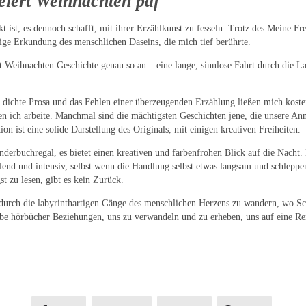
eiert Weihnachten pdf
t ist, es dennoch schafft, mit ihrer Erzählkunst zu fesseln. Trotz des Meine F
ige Erkundung des menschlichen Daseins, die mich tief berührte.
 Weihnachten Geschichte genau so an – eine lange, sinnlose Fahrt durch die La
ie dichte Prosa und das Fehlen einer überzeugenden Erzählung ließen mich koste
nen ich arbeite. Manchmal sind die mächtigsten Geschichten jene, die unsere An
n ist eine solide Darstellung des Originals, mit einigen kreativen Freiheiten.
erbuchregal, es bietet einen kreativen und farbenfrohen Blick auf die Nacht. Es
nd und intensiv, selbst wenn die Handlung selbst etwas langsam und schleppend 
t zu lesen, gibt es kein Zurück.
, durch die labyrinthartigen Gänge des menschlichen Herzens zu wandern, wo S
iebe hörbücher Beziehungen, uns zu verwandeln und zu erheben, uns auf eine R