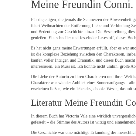
Meine Freundin Conni. 
Für diejenigen, die jemals die Schmerzen der Abwesenheit ge
feiert Weihnachten der Entfernung Liebe und Verbindung Zei
und Bedeutung zur Geschichte hinzu. Die Beschreibung dieses
genießen. Ein schneller und fesselnder Lesestoff, dieses Bu
Es hat nicht ganz meine Erwartungen erfüllt, aber es war auc
ist die komplexe Beziehung zwischen den Charakteren, insbe
kaufen voller Intrigen und Dramatik, und dieses Buch macht 
interessieren, ein Muss ist. Ich konnte nicht umhin, große Ab
Die Liebe der Autorin zu ihren Charakteren und ihrer Welt ist
Charaktere war wie der Anblick eines Sonnenaufgangs – allm
erscheinen ließen, wie ein lebendes, ebooks Wesen, das mit se
Literatur Meine Freundin Co
In diesem Buch hat Victoria Vale eine wirklich unvergesslic
gefesselt – die Stimme des Autors ist witzig und einnehmend,
Die Geschichte war eine mächtige Erkundung der menschlich