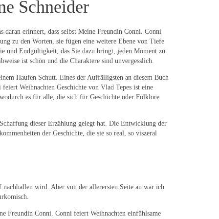
ne Schneider
s daran erinnert, dass selbst Meine Freundin Conni. Conni
zung zu den Worten, sie fügen eine weitere Ebene von Tiefe
gie und Endgültigkeit, das Sie dazu bringt, jeden Moment zu
bweise ist schön und die Charaktere sind unvergesslich.
n einem Haufen Schutt. Eines der Auffälligsten an diesem Buch
feiert Weihnachten Geschichte von Vlad Tepes ist eine
odurch es für alle, die sich für Geschichte oder Folklore
ie Schaffung dieser Erzählung gelegt hat. Die Entwicklung der
mmenheiten der Geschichte, die sie so real, so viszeral
nachhallen wird. Aber von der allerersten Seite an war ich
 urkomisch.
ine Freundin Conni. Conni feiert Weihnachten einfühlsame