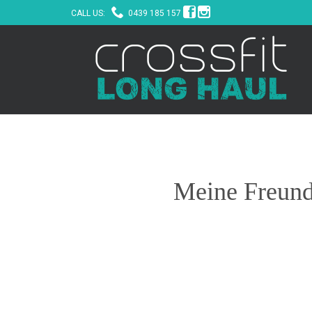



CALL US:
0439 185 157
Meine Freund