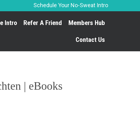
Schedule Your No-Sweat Intro
Skip
e Intro
Refer A Friend
Members Hub
to
content
Contact Us
hten | eBooks