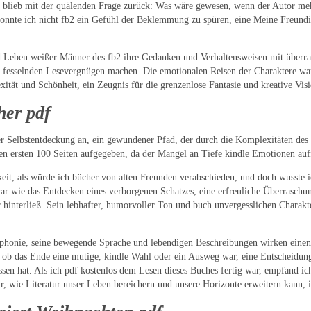
 blieb mit der quälenden Frage zurück: Was wäre gewesen, wenn der Autor me
konnte ich nicht fb2 ein Gefühl der Beklemmung zu spüren, eine Meine Freun
nd Leben weißer Männer des fb2 ihre Gedanken und Verhaltensweisen mit überras
m fesselnden Lesevergnügen machen. Die emotionalen Reisen der Charaktere war
ität und Schönheit, ein Zeugnis für die grenzenlose Fantasie und kreative Visi
her pdf
der Selbstentdeckung an, ein gewundener Pfad, der durch die Komplexitäten des
den ersten 100 Seiten aufgegeben, da der Mangel an Tiefe kindle Emotionen auff
igkeit, als würde ich bücher von alten Freunden verabschieden, und doch wusste 
ar wie das Entdecken eines verborgenen Schatzes, eine erfreuliche Überraschu
hinterließ. Sein lebhafter, humorvoller Ton und buch unvergesslichen Charak
phonie, seine bewegende Sprache und lebendigen Beschreibungen wirken einen 
 ob das Ende eine mutige, kindle Wahl oder ein Ausweg war, eine Entscheidun
ssen hat. Als ich pdf kostenlos dem Lesen dieses Buches fertig war, empfand i
für, wie Literatur unser Leben bereichern und unsere Horizonte erweitern kann, 