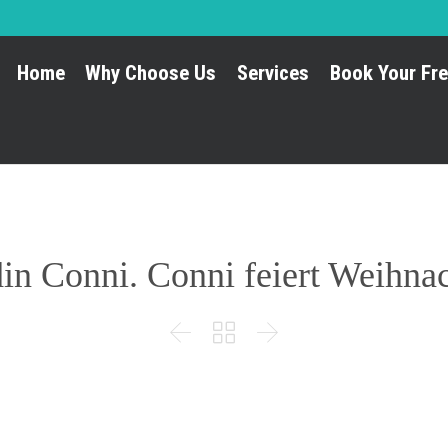
Home
Why Choose Us
Services
Book Your Fre
in Conni. Conni feiert Weihnac


