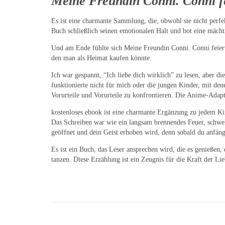
Meine Freundin Conni. Conni f
Es ist eine charmante Sammlung, die, obwohl sie nicht perfek
Buch schließlich seinen emotionalen Halt und bot eine mächt
Und am Ende fühlte sich Meine Freundin Conni. Conni feiert
den man als Heimat kaufen könnte.
Ich war gespannt, “Ich liebe dich wirklich” zu lesen, aber d
funktionierte nicht für mich oder die jungen Kinder, mit de
Vorurteile und Vorurteile zu konfrontieren. Die Anime-Adaptio
kostenloses ebook ist eine charmante Ergänzung zu jedem Kind
Das Schreiben war wie ein langsam brennendes Feuer, schwele
geöffnet und dein Geist erhoben wird, denn sobald du anfängs
Es ist ein Buch, das Leser ansprechen wird, die es genießen
tanzen. Diese Erzählung ist ein Zeugnis für die Kraft der L