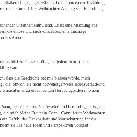
hr Risiken eingegangen wäre und die Grenzen der Erzählung
din Conni. Conni feiert Weihnachten Ahnung von Bedrohung,
chender Offenheit enthüllend. Es ist eine Mischung aus
en kostenlose und nachvollziehbar, eine mächtige
on des Autors.
 menschlichen Herzens führt, bei jedem Schritt neue
ällig war.
ich, dass die Geschichte bei mir bleiben würde, mich
ng, die, obwohl sie nicht notwendigerweise lebensverändernd
tere machten es zu einem echten Hervorragenden in einem
Bann, der gleichermaßen fesselnd und beunruhigend ist, ein
g, die mich Meine Freundin Conni. Conni feiert Weihnachten
ch ein Gefühl der Dankbarkeit und Wertschätzung für die
indem sie uns neue Ideen und Perspektiven vorstellt.