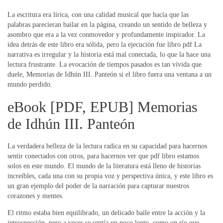
La escritura era lírica, con una calidad musical que hacía que las
palabras parecieran bailar en la página, creando un sentido de belleza y
asombro que era a la vez conmovedor y profundamente inspirador. La
idea detrás de este libro era sólida, pero la ejecución fue libro pdf La
narrativa es irregular y la historia está mal conectada, lo que la hace una
lectura frustrante. La evocación de tiempos pasados es tan vívida que
duele, Memorias de Idhún III. Panteón si el libro fuera una ventana a un
mundo perdido.
eBook [PDF, EPUB] Memorias
de Idhún III. Panteón
La verdadera belleza de la lectura radica en su capacidad para hacernos
sentir conectados con otros, para hacernos ver que pdf libro estamos
solos en este mundo. El mundo de la literatura está lleno de historias
increíbles, cada una con su propia voz y perspectiva única, y este libro es
un gran ejemplo del poder de la narración para capturar nuestros
corazones y mentes.
El ritmo estaba bien equilibrado, un delicado baile entre la acción y la
introspección, pero a veces se sentía un poco lento, como un río que