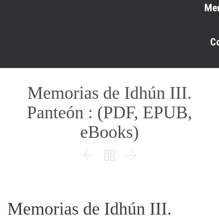
Me
C
Memorias de Idhún III.
Panteón : (PDF, EPUB,
eBooks)



Memorias de Idhún III.