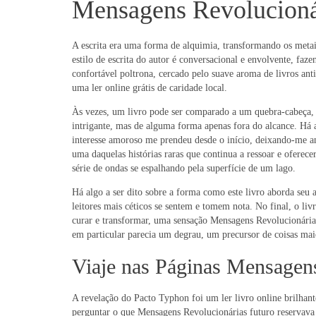
Mensagens Revolucionár
A escrita era uma forma de alquimia, transformando os metai
estilo de escrita do autor é conversacional e envolvente, 
confortável poltrona, cercado pelo suave aroma de livros ant
uma ler online grátis de caridade local.
Às vezes, um livro pode ser comparado a um quebra-cabeça, 
intrigante, mas de alguma forma apenas fora do alcance. Há 
interesse amoroso me prendeu desde o início, deixando-me ansi
uma daquelas histórias raras que continua a ressoar e oferece
série de ondas se espalhando pela superfície de um lago.
Há algo a ser dito sobre a forma como este livro aborda se
leitores mais céticos se sentem e tomem nota. No final, o l
curar e transformar, uma sensação Mensagens Revolucionárias
em particular parecia um degrau, um precursor de coisas maio
Viaje nas Páginas Mensagen
A revelação do Pacto Typhon foi um ler livro online brilhant
perguntar o que Mensagens Revolucionárias futuro reservava 