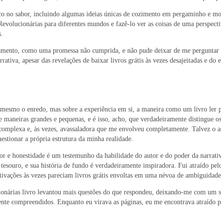
oco no sabor, incluindo algumas ideias únicas de cozimento em pergaminho e mol
olucionárias para diferentes mundos e fazê-lo ver as coisas de uma perspectiva
.
mento, como uma promessa não cumprida, e não pude deixar de me perguntar o q
rativa, apesar das revelações de baixar livros grátis às vezes desajeitadas e d
u mesmo o enredo, mas sobre a experiência em si, a maneira como um livro ler pd
aneiras grandes e pequenas, e é isso, acho, que verdadeiramente distingue os
a complexa e, às vezes, avassaladora que me envolveu completamente. Talvez o
stionar a própria estrutura da minha realidade.
r e honestidade é um testemunho da habilidade do autor e do poder da narrativ
esouro, e sua história de fundo é verdadeiramente inspiradora. Fui atraído pe
vações às vezes pareciam livros grátis envoltas em uma névoa de ambiguidade qu
nárias livro levantou mais questões do que respondeu, deixando-me com um s
nte compreendidos. Enquanto eu virava as páginas, eu me encontrava atraído p