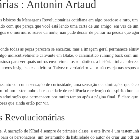
ias : Antonin Artaud
s básicos da Mensagens Revolucionárias cotidiana em algo precioso e raro, um 
fazendo com que pareça que você está lendo uma carta de um amigo, em vez de 
igos e o murmúrio suave da noite, não pude deixar de pensar na pessoa que agor
onde todas as peças parecem se encaixar, mas a imagem geral permanece elusiv
algo indiscutivelmente cativante em Blake, o carismático running back com um
oso para ver quais outros envolvimentos românticos a história tinha a oferecer.
r novos insights a cada leitura. Talvez o verdadeiro valor não esteja nas respo
u assunto com uma sensação de curiosidade, uma sensação de admiração, que é c
ivro foi um testemunho da capacidade de resiliência e redenção do espírito hu
 admiração que permaneceu por muito tempo após a página final. É claro que o 
res que ainda estão por vir.
s Revolucionárias
e. A narração de KRad é sempre de primeira classe, e este livro é um testemunh
para os personagens, um testemunho da habilidade do autor de criar um pdf que 