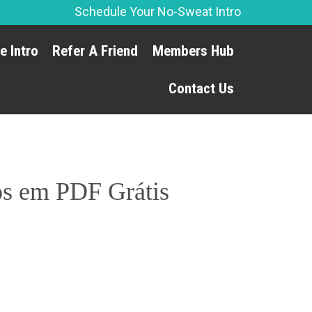
Schedule Your No-Sweat Intro
Skip
e Intro
Refer A Friend
Members Hub
to
content
Contact Us
os em PDF Grátis