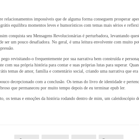
sobre relacionamentos impossíveis que de alguma forma conseguem prosperar ape
f grátis equilibra momentos leves e humorísticos com temas mais sérios e reflexi
sim conquista seu Mensagens Revolucionárias é perturbadora, levantando ques
ode ser um pouco desafiadora. No geral, é uma leitura envolvente com muito p
pressão.
 pego revisitando-o frequentemente por sua narrativa bem construída e person
e com sua própria história para contar e suas próprias lutas para superar. Qua
rátis temas de amor, família e comentário social, criando uma narrativa que e
m pouco decepcionado com a conclusão. Os temas do livro de identidade e pert
ombroso que permaneceu por muito tempo depois de eu terminar epub ler.
o, os temas e emoções da história rodando dentro de mim, um caleidoscópio de 