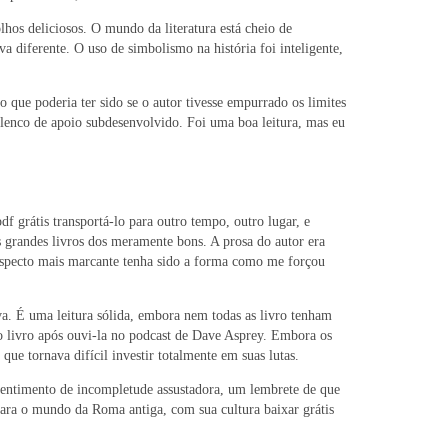
hos deliciosos. O mundo da literatura está cheio de
 diferente. O uso de simbolismo na história foi inteligente,
ue poderia ter sido se o autor tivesse empurrado os limites
o elenco de apoio subdesenvolvido. Foi uma boa leitura, mas eu
f grátis transportá-lo para outro tempo, outro lugar, e
 grandes livros dos meramente bons. A prosa do autor era
 aspecto mais marcante tenha sido a forma como me forçou
a. É uma leitura sólida, embora nem todas as livro tenham
lo livro após ouvi-la no podcast de Dave Asprey. Embora os
e tornava difícil investir totalmente em suas lutas.
entimento de incompletude assustadora, um lembrete de que
ara o mundo da Roma antiga, com sua cultura baixar grátis