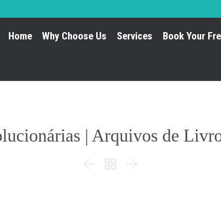
Home
Why Choose Us
Services
Book Your Fre
ucionárias | Arquivos de Livr


