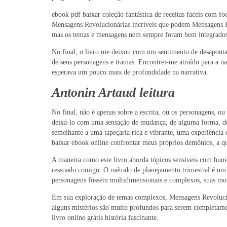
ebook pdf baixar coleção fantástica de receitas fáceis com f
Mensagens Revolucionárias incríveis que podem Mensagens Rev
mas os temas e mensagens nem sempre foram bem integrados
No final, o livro me deixou com um sentimento de desaponta
de seus personagens e tramas. Encontrei-me atraído para a nar
esperava um pouco mais de profundidade na narrativa.
Antonin Artaud leitura
No final, não é apenas sobre a escrita, ou os personagens, o
deixá-lo com uma sensação de mudança, de alguma forma, de m
semelhante a uma tapeçaria rica e vibrante, uma experiênci
baixar ebook online confrontar meus próprios demônios, a que
A maneira como este livro aborda tópicos sensíveis com humo
ressoado comigo. O método de planejamento trimestral é um t
personagens fossem multidimensionais e complexos, suas moti
Em sua exploração de temas complexos, Mensagens Revolucio
alguns mistérios são muito profundos para serem completame
livro online grátis história fascinante.