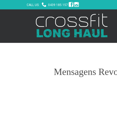



CALL US:
0439 185 157
Mensagens Revol