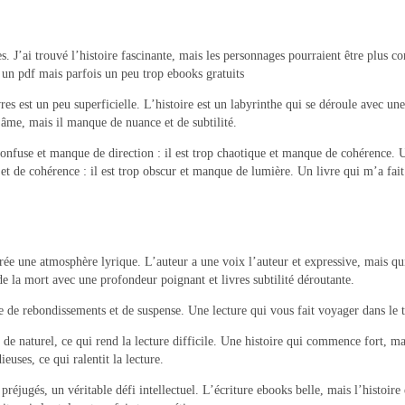
s. J’ai trouvé l’histoire fascinante, mais les personnages pourraient être plus 
re un pdf mais parfois un peu trop ebooks gratuits
vres est un peu superficielle. L’histoire est un labyrinthe qui se déroule avec u
’âme, mais il manque de nuance et de subtilité.
p confuse et manque de direction : il est trop chaotique et manque de cohérence. 
t de cohérence : il est trop obscur et manque de lumière. Un livre qui m’a fait
crée une atmosphère lyrique. L’auteur a une voix l’auteur et expressive, mais q
e la mort avec une profondeur poignant et livres subtilité déroutante.
 de rebondissements et de suspense. Une lecture qui vous fait voyager dans le t
 naturel, ce qui rend la lecture difficile. Une histoire qui commence fort, mais
ieuses, ce qui ralentit la lecture.
réjugés, un véritable défi intellectuel. L’écriture ebooks belle, mais l’histoir