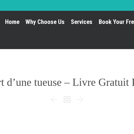
Home
Why Choose Us
Services
Book Your Fre
t d’une tueuse – Livre Gratuit


