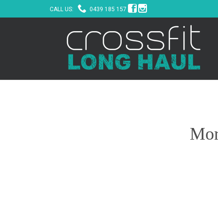



CALL US:
0439 185 157
Mor