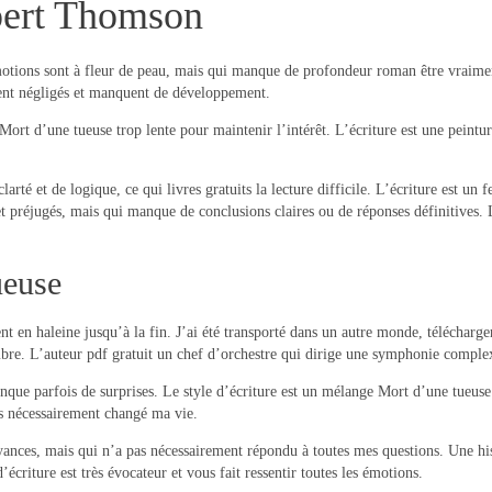
pert Thomson
motions sont à fleur de peau, mais qui manque de profondeur roman être vraimen
ent négligés et manquent de développement.
t Mort d’une tueuse trop lente pour maintenir l’intérêt. L’écriture est une pein
larté et de logique, ce qui livres gratuits la lecture difficile. L’écriture est un
et préjugés, mais qui manque de conclusions claires ou de réponses définitives. 
ueuse
nt en haleine jusqu’à la fin. J’ai été transporté dans un autre monde, télécharg
mbre. L’auteur pdf gratuit un chef d’orchestre qui dirige une symphonie complex
nque parfois de surprises. Le style d’écriture est un mélange Mort d’une tueus
as nécessairement changé ma vie.
yances, mais qui n’a pas nécessairement répondu à toutes mes questions. Une hi
criture est très évocateur et vous fait ressentir toutes les émotions.