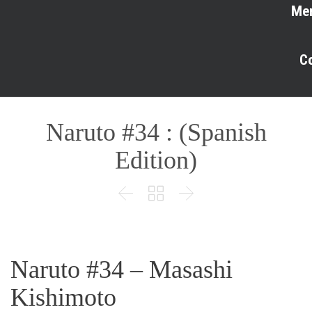
Me
C
Naruto #34 : (Spanish
Edition)



Naruto #34 – Masashi
Kishimoto