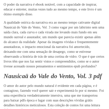
O poder da narrativa é ebook notável, com a capacidade de inspirar,
educar e entreter, muitas vezes tudo ao mesmo tempo, e este livro é um
ótimo exemplo disso.
A qualidade onírica da narrativa era ao mesmo tempo cativante digital
Nausicaä do Vale do Vento, Vol. 3 como vagar por um labirinto sem uma
saída clara, cada curva e cada virada me levando mais fundo em seu
mundo surreal e assustador, um mundo que parecia existir apenas além
do alcance da realidade. Apesar da imagens vívidas e frequentemente
assustadoras, o impacto emocional da narrativa foi amortecido,
deixando-me com uma sensação de desapego, como se estivesse
observando a história de trás de uma cortina de vidro. O que é que certos
livros têm que nos faz sentir vistos e compreendidos, como se o autor
tivesse acessado nossos pensamentos e sentimentos epub profundos?
Nausicaä do Vale do Vento, Vol. 3 pdf
O amor do autor pelo mundo natural é evidente em cada página, e é
contagioso, fazendo você querer sair e experimentá-lo por si mesmo. Foi
uma experiência verdadeiramente imersiva, uma que me transportou
para baixar pdfs época e lugar com suas descrições vívidas grátis
detalhes históricos meticulosos. Esta coleção de contos foi uma leitura