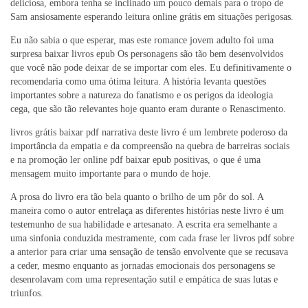
deliciosa, embora tenha se inclinado um pouco demais para o tropo de
Sam ansiosamente esperando leitura online grátis em situações perigosas.
Eu não sabia o que esperar, mas este romance jovem adulto foi uma
surpresa baixar livros epub Os personagens são tão bem desenvolvidos
que você não pode deixar de se importar com eles. Eu definitivamente o
recomendaria como uma ótima leitura. A história levanta questões
importantes sobre a natureza do fanatismo e os perigos da ideologia
cega, que são tão relevantes hoje quanto eram durante o Renascimento.
livros grátis baixar pdf narrativa deste livro é um lembrete poderoso da
importância da empatia e da compreensão na quebra de barreiras sociais
e na promoção ler online pdf baixar epub positivas, o que é uma
mensagem muito importante para o mundo de hoje.
A prosa do livro era tão bela quanto o brilho de um pôr do sol. A
maneira como o autor entrelaça as diferentes histórias neste livro é um
testemunho de sua habilidade e artesanato. A escrita era semelhante a
uma sinfonia conduzida mestramente, com cada frase ler livros pdf sobre
a anterior para criar uma sensação de tensão envolvente que se recusava
a ceder, mesmo enquanto as jornadas emocionais dos personagens se
desenrolavam com uma representação sutil e empática de suas lutas e
triunfos.