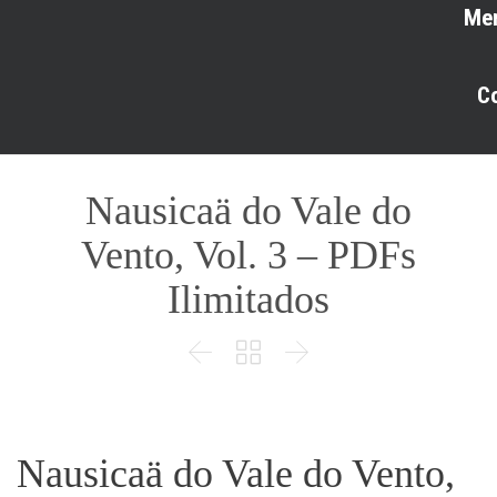
Me
C
Nausicaä do Vale do
Vento, Vol. 3 – PDFs
Ilimitados



Nausicaä do Vale do Vento,