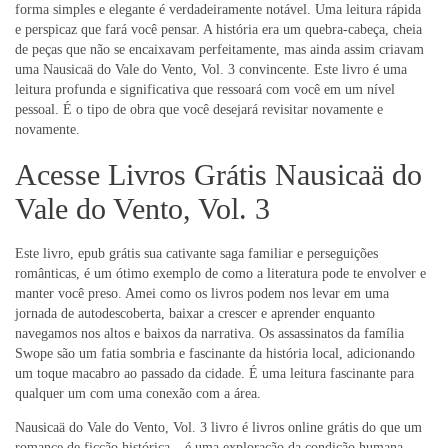
forma simples e elegante é verdadeiramente notável. Uma leitura rápida
e perspicaz que fará você pensar. A história era um quebra-cabeça, cheia
de peças que não se encaixavam perfeitamente, mas ainda assim criavam
uma Nausicaä do Vale do Vento, Vol. 3 convincente. Este livro é uma
leitura profunda e significativa que ressoará com você em um nível
pessoal. É o tipo de obra que você desejará revisitar novamente e
novamente.
Acesse Livros Grátis Nausicaä do
Vale do Vento, Vol. 3
Este livro, epub grátis sua cativante saga familiar e perseguições
românticas, é um ótimo exemplo de como a literatura pode te envolver e
manter você preso. Amei como os livros podem nos levar em uma
jornada de autodescoberta, baixar a crescer e aprender enquanto
navegamos nos altos e baixos da narrativa. Os assassinatos da família
Swope são um fatia sombria e fascinante da história local, adicionando
um toque macabro ao passado da cidade. É uma leitura fascinante para
qualquer um com uma conexão com a área.
Nausicaä do Vale do Vento, Vol. 3 livro é livros online grátis do que um
romance de ficção histórica – é uma exploração da condição humana,