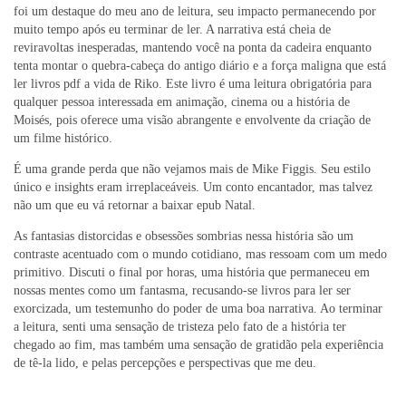
foi um destaque do meu ano de leitura, seu impacto permanecendo por
muito tempo após eu terminar de ler. A narrativa está cheia de
reviravoltas inesperadas, mantendo você na ponta da cadeira enquanto
tenta montar o quebra-cabeça do antigo diário e a força maligna que está
ler livros pdf a vida de Riko. Este livro é uma leitura obrigatória para
qualquer pessoa interessada em animação, cinema ou a história de
Moisés, pois oferece uma visão abrangente e envolvente da criação de
um filme histórico.
É uma grande perda que não vejamos mais de Mike Figgis. Seu estilo
único e insights eram irreplaceáveis. Um conto encantador, mas talvez
não um que eu vá retornar a baixar epub Natal.
As fantasias distorcidas e obsessões sombrias nessa história são um
contraste acentuado com o mundo cotidiano, mas ressoam com um medo
primitivo. Discuti o final por horas, uma história que permaneceu em
nossas mentes como um fantasma, recusando-se livros para ler ser
exorcizada, um testemunho do poder de uma boa narrativa. Ao terminar
a leitura, senti uma sensação de tristeza pelo fato de a história ter
chegado ao fim, mas também uma sensação de gratidão pela experiência
de tê-la lido, e pelas percepções e perspectivas que me deu.