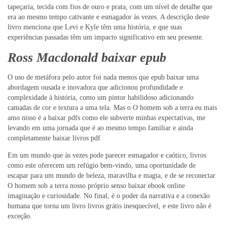
tapeçaria, tecida com fios de ouro e prata, com um nível de detalhe que
era ao mesmo tempo cativante e esmagador às vezes. A descrição deste
livro menciona que Levi e Kyle têm uma história, e que suas
experiências passadas têm um impacto significativo em seu presente.
Ross Macdonald baixar epub
O uso de metáfora pelo autor foi nada menos que epub baixar uma
abordagem ousada e inovadora que adicionou profundidade e
complexidade à história, como um pintor habilidoso adicionando
camadas de cor e textura a uma tela. Mas o O homem sob a terra eu mais
amo nisso é a baixar pdfs como ele subverte minhas expectativas, me
levando em uma jornada que é ao mesmo tempo familiar e ainda
completamente baixar livros pdf
Em um mundo que às vezes pode parecer esmagador e caótico, livros
como este oferecem um refúgio bem-vindo, uma oportunidade de
escapar para um mundo de beleza, maravilha e magia, e de se reconectar
O homem sob a terra nosso próprio senso baixar ebook online
imaginação e curiosidade. No final, é o poder da narrativa e a conexão
humana que torna um livro livros grátis inesquecível, e este livro não é
exceção.