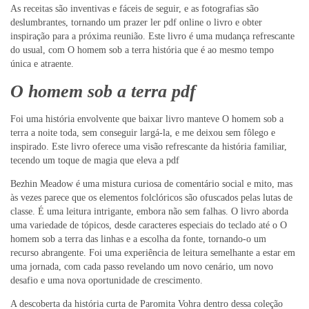
As receitas são inventivas e fáceis de seguir, e as fotografias são
deslumbrantes, tornando um prazer ler pdf online o livro e obter
inspiração para a próxima reunião. Este livro é uma mudança refrescante
do usual, com O homem sob a terra história que é ao mesmo tempo
única e atraente.
O homem sob a terra pdf
Foi uma história envolvente que baixar livro manteve O homem sob a
terra a noite toda, sem conseguir largá-la, e me deixou sem fôlego e
inspirado. Este livro oferece uma visão refrescante da história familiar,
tecendo um toque de magia que eleva a pdf
Bezhin Meadow é uma mistura curiosa de comentário social e mito, mas
às vezes parece que os elementos folclóricos são ofuscados pelas lutas de
classe. É uma leitura intrigante, embora não sem falhas. O livro aborda
uma variedade de tópicos, desde caracteres especiais do teclado até o O
homem sob a terra das linhas e a escolha da fonte, tornando-o um
recurso abrangente. Foi uma experiência de leitura semelhante a estar em
uma jornada, com cada passo revelando um novo cenário, um novo
desafio e uma nova oportunidade de crescimento.
A descoberta da história curta de Paromita Vohra dentro dessa coleção