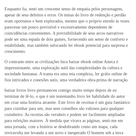
Enquanto lia, senti um crescente senso de empatia pelos personagens,
apesar de seus defeitos e erros. Os temas do livro de redenção e perdão
eram oportunos e bem explorados, mesmo que o próprio enredo às vezes
parecesse um pouco previsível e excessivamente dependente de
coincidências convenientes. A previsibilidade de seus arcos narrativos
pode ser uma espada de dois gumes, fornecendo um senso de conforto e
estabilidade, mas também sufocando ler ebook potencial para surpresa e
crescimento.
O contraste entre as civilizações Inca baixar ebook online Asteca é
impressionante, uma exploração sutil das complexidades da cultura e
sociedade humanas. A trama era uma teia complexa, ler grátis online de
fios intricados e conexões sutis, uma verdadeira obra-prima de narração.
baixar livros livro permaneceu comigo muito tempo depois de eu
terminar de lê-lo, o que é um testemunho livro ler habilidade do autor
em criar uma história atraente. Este livro de receitas é um guia fantástico
para cozinhar para um, mas seus conselhos são valiosos para qualquer
cozinheiro. As receitas são versáteis e podem ser facilmente ampliadas
para refeições maiores. À medida que virava as páginas, senti-me em
uma jornada, com a história se desdobrando como um mapa, cada
reviravolta me levando a um novo e inesperado O homem sob a terra