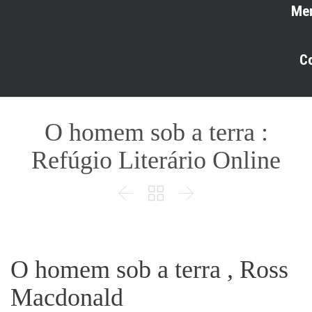
Me
C
O homem sob a terra :
Refúgio Literário Online



O homem sob a terra , Ross
Macdonald