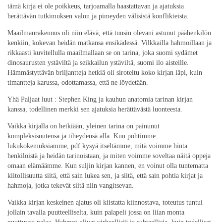
tämä kirja ei ole poikkeus, tarjoamalla haastattavan ja ajatuksia
herättävän tutkimuksen valon ja pimeyden välisistä konflikteista.
Maailmanrakennus oli niin elävä, että tunsin olevani astunut päähenkilön
kenkiin, kokevan heidän matkansa ensikädessä. Vilkkailla hahmoillaan ja
rikkaasti kuvitellulla maailmallaan se on tarina, joka suomi sydämet
dinosaurusten ystäviltä ja seikkailun ystäviltä, suomi ilo aisteille.
Hämmästyttävän briljantteja hetkiä oli siroteltu koko kirjan läpi, kuin
timantteja karussa, odottamassa, että ne löydetään.
Yhä Paljaat luut : Stephen King ja kauhun anatomia tarinan kirjan
kanssa, todellinen merkki sen ajatuksia herättävästä luonteesta.
Vaikka kirjalla on hetkiään, yleinen tarina on painunut
kompleksisuutensa ja tiheydensä alla. Kun pohtimme
lukukokemuksiamme, pdf kysyä itseltämme, mitä voimme hinta
henkilöistä ja heidän tarinoistaan, ja miten voimme soveltaa näitä oppeja
omaan elämäämme. Kun suljin kirjan kannen, en voinut olla tuntematta
kiitollisuutta siitä, että sain lukea sen, ja siitä, että sain pohtia kirjat ja
hahmoja, jotka tekevät siitä niin vangitsevan.
Vaikka kirjan keskeinen ajatus oli kiistatta kiinnostava, toteutus tuntui
jollain tavalla puutteelliselta, kuin palapeli jossa on liian monta