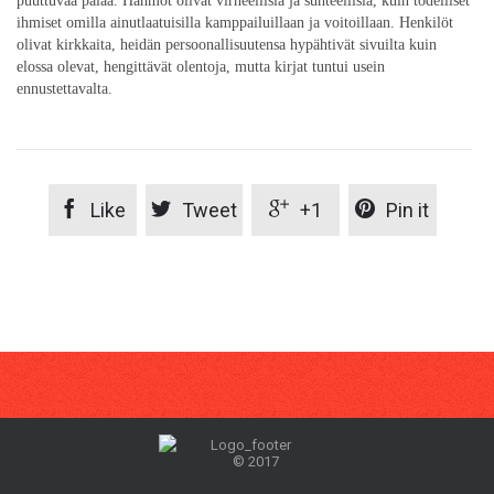
puuttuvaa palaa. Hahmot olivat virheellisiä ja suhteellisia, kuin todelliset
ihmiset omilla ainutlaatuisilla kamppailuillaan ja voitoillaan. Henkilöt
olivat kirkkaita, heidän persoonallisuutensa hypähtivät sivuilta kuin
elossa olevat, hengittävät olentoja, mutta kirjat tuntui usein
ennustettavalta.




Like
Tweet
+1
Pin it
© 2017