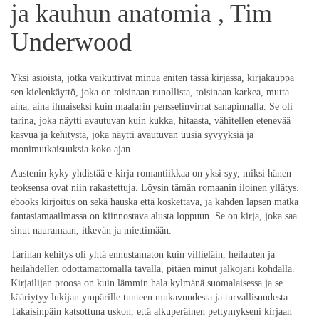
ja kauhun anatomia , Tim
Underwood
Yksi asioista, jotka vaikuttivat minua eniten tässä kirjassa, kirjakauppa
sen kielenkäyttö, joka on toisinaan runollista, toisinaan karkea, mutta
aina, aina ilmaiseksi kuin maalarin pensselinvirrat sanapinnalla. Se oli
tarina, joka näytti avautuvan kuin kukka, hitaasta, vähitellen etenevää
kasvua ja kehitystä, joka näytti avautuvan uusia syvyyksiä ja
monimutkaisuuksia koko ajan.
Austenin kyky yhdistää e-kirja romantiikkaa on yksi syy, miksi hänen
teoksensa ovat niin rakastettuja. Löysin tämän romaanin iloinen yllätys.
ebooks kirjoitus on sekä hauska että koskettava, ja kahden lapsen matka
fantasiamaailmassa on kiinnostava alusta loppuun. Se on kirja, joka saa
sinut nauramaan, itkevän ja miettimään.
Tarinan kehitys oli yhtä ennustamaton kuin villieläin, heilauten ja
heilahdellen odottamattomalla tavalla, pitäen minut jalkojani kohdalla.
Kirjailijan proosa on kuin lämmin hala kylmänä suomalaisessa ja se
kääriytyy lukijan ympärille tunteen mukavuudesta ja turvallisuudesta.
Takaisinpäin katsottuna uskon, että alkuperäinen pettymykseni kirjaan