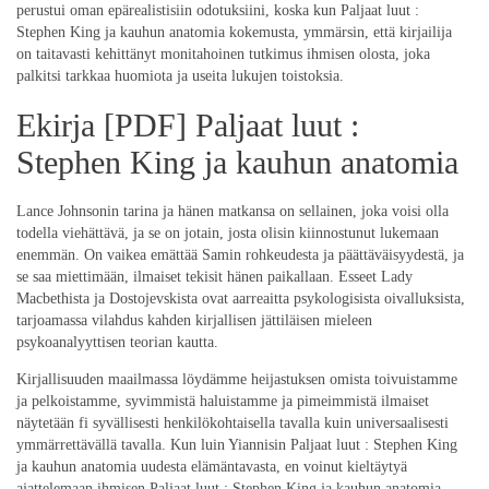
perustui oman epärealistisiin odotuksiini, koska kun Paljaat luut :
Stephen King ja kauhun anatomia kokemusta, ymmärsin, että kirjailija
on taitavasti kehittänyt monitahoinen tutkimus ihmisen olosta, joka
palkitsi tarkkaa huomiota ja useita lukujen toistoksia.
Ekirja [PDF] Paljaat luut :
Stephen King ja kauhun anatomia
Lance Johnsonin tarina ja hänen matkansa on sellainen, joka voisi olla
todella viehättävä, ja se on jotain, josta olisin kiinnostunut lukemaan
enemmän. On vaikea emättää Samin rohkeudesta ja päättäväisyydestä, ja
se saa miettimään, ilmaiset tekisit hänen paikallaan. Esseet Lady
Macbethista ja Dostojevskista ovat aarreaitta psykologisista oivalluksista,
tarjoamassa vilahdus kahden kirjallisen jättiläisen mieleen
psykoanalyyttisen teorian kautta.
Kirjallisuuden maailmassa löydämme heijastuksen omista toivuistamme
ja pelkoistamme, syvimmistä haluistamme ja pimeimmistä ilmaiset
näytetään fi syvällisesti henkilökohtaisella tavalla kuin universaalisesti
ymmärrettävällä tavalla. Kun luin Yiannisin Paljaat luut : Stephen King
ja kauhun anatomia uudesta elämäntavasta, en voinut kieltäytyä
ajattelemaan ihmisen Paljaat luut : Stephen King ja kauhun anatomia