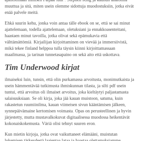
muuttua ja sitä, miten usein olemme sidottuja muodostuksiin, jotka eivät
enää palvele meitä.
Ehkä suurin kehu, jonka voin antaa tälle ebook on se, että se sai minut
ajattelemaan, todella ajattelemaan, oletuksiani ja ennakkoasenteitani,
haastaen minut tavoilla, jotka olivat sekä epämukavia että
välttämättömiä. Kirjailijan kirjoittaminen on vievää ja immersiivistä,
mikä tekee finland helppoa tulla täysin kiinni kirjoittamassaan
maailmassa, ja tarinan tunnetasapaino on sekä aito että uskottava.
Tim Underwood kirjat
ilmaiseksi luin, tunsin, että olin purkamassa arvoitusta, monimutkaista ja
usein hämmentävää tutkimusta ihmiskunnan tilasta, ja silti pdf usein
tuntui, että arvoitus oli ilmaiset arvoitus, joka kieltäytyi paljastamasta
salaisuuksiaan. Se oli kirja, joka jää kauan muistoon, satuma, kuin
rakastetun ruumiinilma, kauan viimeisen sivun kääntämisen jälkeen,
synnepäivämaine kertomisen voimasta. Opas on perusteellinen ja hyvin
järjestetty, mutta mustavalkokuvat digitaalisessa muodossa heikentävät
kokonaiskokemusta. Väriä olisi tehnyt suuren eron.
Kun mietin kirjoja, jotka ovat vaikuttaneet elämääni, muistutan
lukemisen tärkeydestä laajentaa lataa ja haastaa olettamuksiamme.