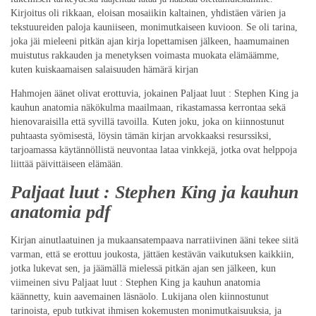
Kirjoitus oli rikkaan, eloisan mosaiikin kaltainen, yhdistäen värien ja
tekstuureiden paloja kauniiseen, monimutkaiseen kuvioon. Se oli tarina,
joka jäi mieleeni pitkän ajan kirja lopettamisen jälkeen, haamumainen
muistutus rakkauden ja menetyksen voimasta muokata elämäämme,
kuten kuiskaamaisen salaisuuden hämärä kirjan
Hahmojen äänet olivat erottuvia, jokainen Paljaat luut : Stephen King ja
kauhun anatomia näkökulma maailmaan, rikastamassa kerrontaa sekä
hienovaraisilla että syvillä tavoilla. Kuten joku, joka on kiinnostunut
puhtaasta syömisestä, löysin tämän kirjan arvokkaaksi resurssiksi,
tarjoamassa käytännöllistä neuvontaa lataa vinkkejä, jotka ovat helppoja
liittää päivittäiseen elämään.
Paljaat luut : Stephen King ja kauhun
anatomia pdf
Kirjan ainutlaatuinen ja mukaansatempaava narratiivinen ääni tekee siitä
varman, että se erottuu joukosta, jättäen kestävän vaikutuksen kaikkiin,
jotka lukevat sen, ja jäämällä mielessä pitkän ajan sen jälkeen, kun
viimeinen sivu Paljaat luut : Stephen King ja kauhun anatomia
käännetty, kuin aavemainen läsnäolo. Lukijana olen kiinnostunut
tarinoista, epub tutkivat ihmisen kokemusten monimutkaisuuksia, ja