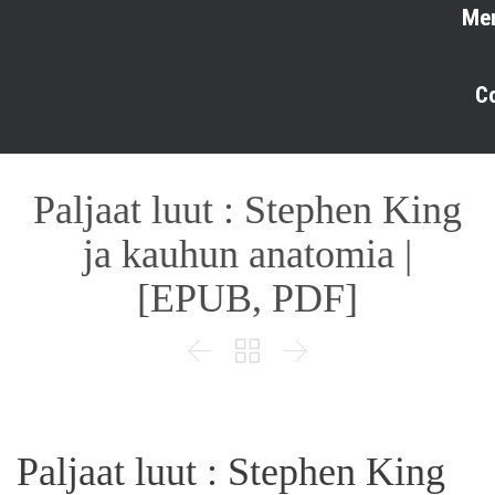
Me
C
Paljaat luut : Stephen King
ja kauhun anatomia |
[EPUB, PDF]



Paljaat luut : Stephen King